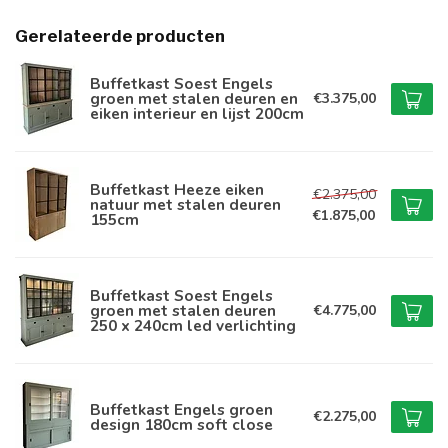
Gerelateerde producten
Buffetkast Soest Engels
groen met stalen deuren en
€3.375,00
eiken interieur en lijst 200cm
Buffetkast Heeze eiken
€2.375,00
natuur met stalen deuren
€1.875,00
155cm
Buffetkast Soest Engels
groen met stalen deuren
€4.775,00
250 x 240cm led verlichting
Buffetkast Engels groen
€2.275,00
design 180cm soft close