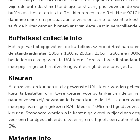
wijnrode buffetkast met landelijke uitstraling past zowel in de w
buffetkast bestellen in alle RAL kleuren en in de RAL kleur 9010 i
daarmee uniek en speciaal aan je wensen aan te passen! Je kiest de 
zelfs de buitenkant en binnenkant van deze kast in verschillende 
Buffetkast collectie info
Het is je vast al opgevallen: de buffetkast wijnrood Bastiaan is ee
de standaardmaten 100cm, 150cm, 200cm, 230cm, 260cm en 300cm 
bestellen in elke gewenste RAL kleur. Deze kast wordt standaar
meerprijs in gespoten afwerking wat een gladdere look geeft.
Kleuren
Al onze kasten kunnen in elk gewenste RAL- kleur worden gelever
kleur te bestellen of in twee kleuren voor buitenkant en de binn
naar onze winkel/showroom te komen kun je de RAL- kleurenwaaier 
meerprijs van eigen gekozen RAL- kleur is 10% en dit geldt zowel
kleuren. Standaard worden alle kasten geleverd in zijdeglans gesp
voor een handgeschilderde uitvoering en dit geeft een authentieke
5%.
Materiaal info