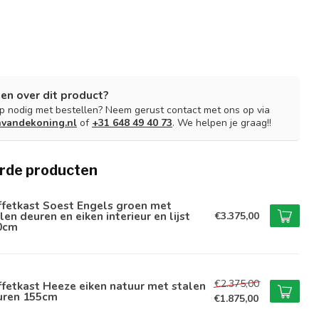
en over dit product?
lp nodig met bestellen? Neem gerust contact met ons op via
nvandekoning.nl
of
+31 648 49 40 73
. We helpen je graag!!
rde producten
ffetkast Soest Engels groen met
len deuren en eiken interieur en lijst
€3.375,00
0cm
€2.375,00
fetkast Heeze eiken natuur met stalen
uren 155cm
€1.875,00