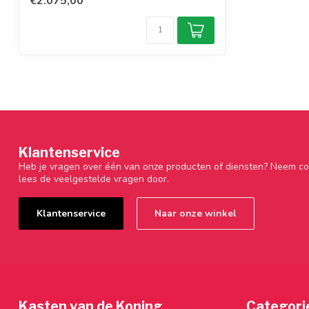
€2.075,00
Klantenservice
Heb je vragen over één van onze producten of diensten? Neem co
lees de veelgestelde vragen door.
Klantenservice
Naar onze winkel
Kasten van de Koning
Categori