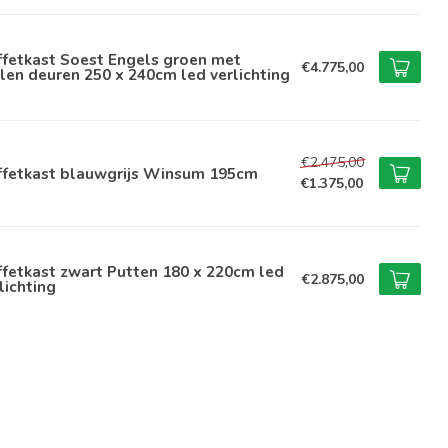
ffetkast Soest Engels groen met
€4.775,00
len deuren 250 x 240cm led verlichting
€2.475,00
ffetkast blauwgrijs Winsum 195cm
€1.375,00
fetkast zwart Putten 180 x 220cm led
€2.875,00
lichting