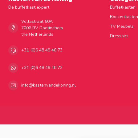
Dé buffetkast expert
Buffetkasten
Boekenkasten
Voltastraat 50A
TV Meubels
7006 RV Doetinchem
the Netherlands
Dressoirs
+31 (0)6 48 49 40 73
+31 (0)6 48 49 40 73
info@kastenvandekoning.nl