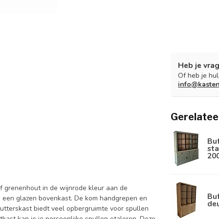
Heb je vrag
Of heb je hu
info@kaste
Gerelatee
Bu
sta
20
f grenenhout in de wijnrode kleur aan de
Buf
en een glazen bovenkast. De kom handgrepen en
de
utterskast biedt veel opbergruimte voor spullen
etkast kan je je persoonlijke spullen etaleren. Deze