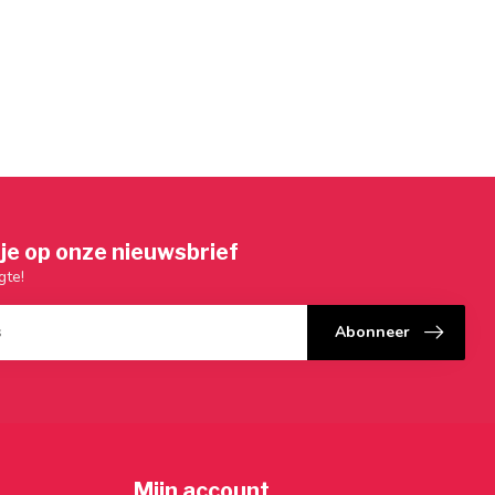
je op onze nieuwsbrief
gte!
Abonneer
Mijn account