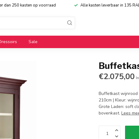
eer dan 250 kasten op voorraad
Alle kasten leverbaar in 135 RA
Dressoirs
Sale
Buffetka
€2.075,00
In
Buffetkast wijnrood
210cm | Kleur: wijnr
Grote Laden: soft cl
bovenkast.
Lees me