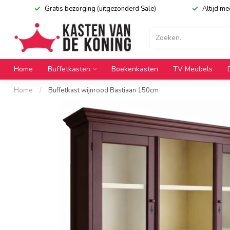
Gratis bezorging (uitgezonderd Sale)
Altijd m
Home
Buffetkasten
Boekenkasten
TV Meubels
Home
/
Buffetkast wijnrood Bastiaan 150cm