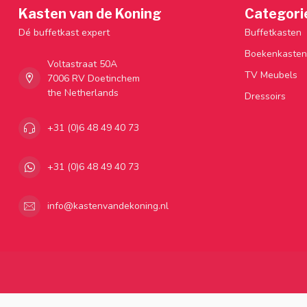
Kasten van de Koning
Categori
Dé buffetkast expert
Buffetkasten
Boekenkasten
Voltastraat 50A
TV Meubels
7006 RV Doetinchem
the Netherlands
Dressoirs
+31 (0)6 48 49 40 73
+31 (0)6 48 49 40 73
info@kastenvandekoning.nl