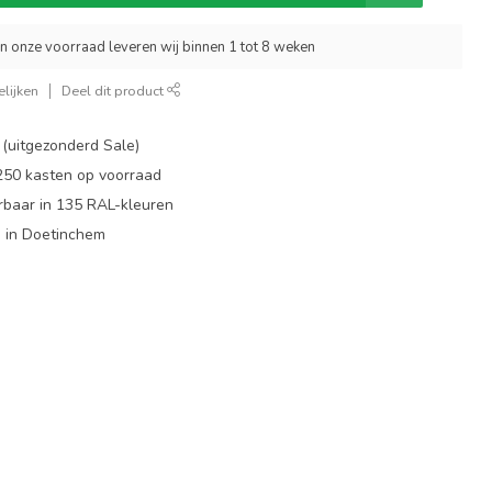
an onze voorraad leveren wij binnen 1 tot 8 weken
lijken
Deel dit product
 (uitgezonderd Sale)
 250 kasten op voorraad
rbaar in 135 RAL-kleuren
 in Doetinchem