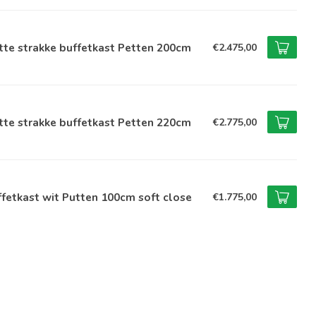
te strakke buffetkast Petten 200cm
€2.475,00
te strakke buffetkast Petten 220cm
€2.775,00
fetkast wit Putten 100cm soft close
€1.775,00