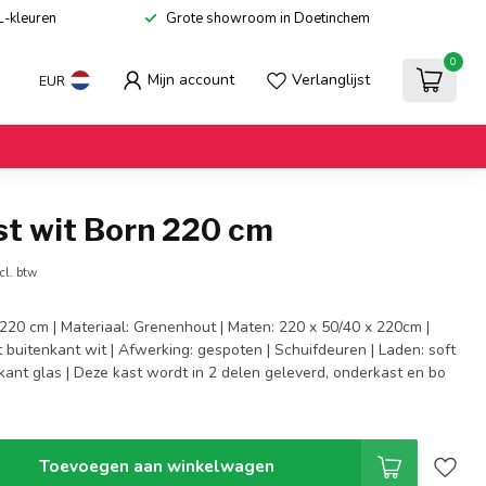
L-kleuren
Grote showroom in Doetinchem
0
Mijn account
Verlanglijst
EUR
st wit Born 220 cm
cl. btw
 220 cm | Materiaal: Grenenhout | Maten: 220 x 50/40 x 220cm |
t buitenkant wit | Afwerking: gespoten | Schuifdeuren | Laden: soft
jkant glas | Deze kast wordt in 2 delen geleverd, onderkast en bo
Toevoegen aan winkelwagen