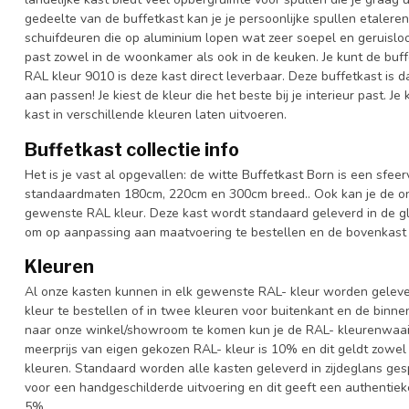
gedeelte van de buffetkast kan je je persoonlijke spullen etaleren
schuifdeuren die op aluminium lopen wat zeer soepel en geruisloos
past zowel in de woonkamer als ook in de keuken. Je kunt de buffe
RAL kleur 9010 is deze kast direct leverbaar. Deze buffetkast is
aan passen! Je kiest de kleur die het beste bij je interieur past. 
kast in verschillende kleuren laten uitvoeren.
Buffetkast collectie info
Het is je vast al opgevallen: de witte Buffetkast Born is een sfeerv
standaardmaten 180cm, 220cm en 300cm breed.. Ook kan je de onde
gewenste RAL kleur. Deze kast wordt standaard geleverd in de gl
om op aanpassing aan maatvoering te bestellen en de bovenkast m
Kleuren
Al onze kasten kunnen in elk gewenste RAL- kleur worden gelever
kleur te bestellen of in twee kleuren voor buitenkant en de binn
naar onze winkel/showroom te komen kun je de RAL- kleurenwaaier 
meerprijs van eigen gekozen RAL- kleur is 10% en dit geldt zowel
kleuren. Standaard worden alle kasten geleverd in zijdeglans gesp
voor een handgeschilderde uitvoering en dit geeft een authentieke
5%.