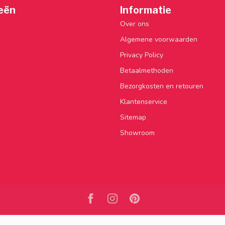
eën
Informatie
Over ons
Algemene voorwaarden
Privacy Policy
Betaalmethoden
Bezorgkosten en retouren
Klantenservice
Sitemap
Showroom