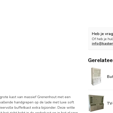
Heb je vrag
Of heb je hu
info@kaste
Gerelatee
Bu
n grote kast van massief Grenenhout met een
nvallende handgrepen op de lade met luxe soft
TV
ervolle buffetkast extra bijzonder. Deze witte
it het zicht hebt in de onderkast en in het glazen