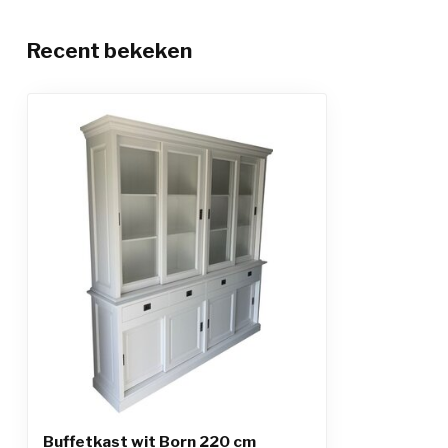
Recent bekeken
Buffetkast wit Born 220 cm