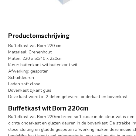
Productomschrijving
Buffetkast wit Born 220 cm
Materiaal: Grenenhout
Maten: 220 x 50/40 x 220cm
Kleur: buitenkant wit buitenkant wit
Afwerking: gespoten
Schuifdeuren
Laden soft close
Bovenkast zijkant glas
Deze kast wordt in 2 delen geleverd, onderkast en bovenkast
Buffetkast wit Born 220cm
Buffetkast wit Born 220cm breed soft close in de kleur wit is ee
dichte onderkast en glazen deuren in de bovenkast. De strakke i
close sluiting en gladde gespoten afwerking maken deze mooie sfe
landelijke kast biedt veel opbergruimte voor spullen die je graag u