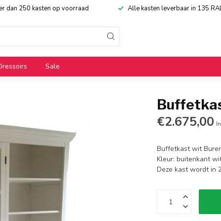
eer dan 250 kasten op voorraad
Alle kasten leverbaar in 135 RA
Dressoirs
Sale
Buffetka
€2.675,00
In
Buffetkast wit Bure
Kleur: buitenkant wi
Deze kast wordt in 