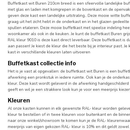
Buffetkast wit Buren 210cm breed is een sfeervolle landelijke bu
met glas en laden met komgrepen in de bovenkast en de openvak
geven deze kast een landelijke uitstraling.. Deze mooie witte buff
graag uit het zicht hebt in de onderkast en in het glazen gedeelte 
spullen etaleren. Deze mooie buffetkast met speelse indeling heeft
woonkamer als ook in de keuken. Je kunt de buffetkast Buren grijs
RAL kleur 9010 is deze kast direct leverbaar. Deze buffetkast is
aan passen! Je kiest de kleur die het beste bij je interieur past. 
kast in verschillende kleuren laten uitvoeren
Buffetkast collectie info
Het is je vast al opgevallen: de buffetkast wit Buren is een buffetk
afwerking een pronkstuk in iedere ruimte. Ook kan je de onderkas
kleur. Deze kast wordt geleverd in de afwerking handgeschilderd 
geeft en wil je een strakkere look kun je voor een meerprijs kiez
Kleuren
Al onze kasten kunnen in elk gewenste RAL- kleur worden gelever
kleur te bestellen of in twee kleuren voor buitenkant en de binn
naar onze winkel/showroom te komen kun je de RAL- kleurenwaaier 
meerprijs van eigen gekozen RAL- kleur is 10% en dit geldt zowel