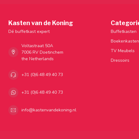
Kasten van de Koning
Categori
Dé buffetkast expert
Buffetkasten
Boekenkasten
Voltastraat 50A
TV Meubels
7006 RV Doetinchem
the Netherlands
Dressoirs
+31 (0)6 48 49 40 73
+31 (0)6 48 49 40 73
info@kastenvandekoning.nl