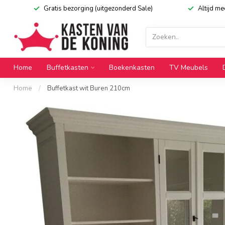
Gratis bezorging (uitgezonderd Sale)
Altijd m
Home
Buffetkasten
Boekenkasten
TV Meubels
Home
/
Buffetkast wit Buren 210cm