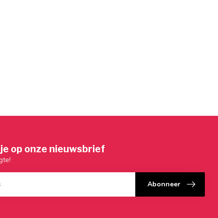
je op onze nieuwsbrief
gte!
Abonneer