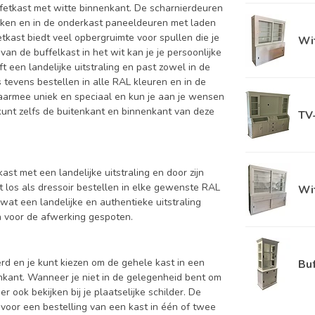
ffetkast met witte binnenkant. De scharnierdeuren
ken en in de onderkast paneeldeuren met laden
etkast biedt veel opbergruimte voor spullen die je
Wit
van de buffelkast in het wit kan je je persoonlijke
 een landelijke uitstraling en past zowel in de
 tevens bestellen in alle RAL kleuren en in de
 daarmee uniek en speciaal en kun je aan je wensen
Je kunt zelfs de buitenkant en binnenkant van deze
TV
ast met een landelijke uitstraling en door zijn
t los als dressoir bestellen in elke gewenste RAL
Wit
wat een landelijke en authentieke uitstraling
en voor de afwerking gespoten.
d en je kunt kiezen om de gehele kast in een
Buf
enkant. Wanneer je niet in de gelegenheid bent om
ook bekijken bij je plaatselijke schilder. De
 voor een bestelling van een kast in één of twee