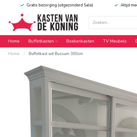
Gratis bezorging (uitgezonderd Sale)
Altijd m
Home
Buffetkasten
Boekenkasten
TV Meubels
Home
/
Buffetkast wit Bussum 300cm