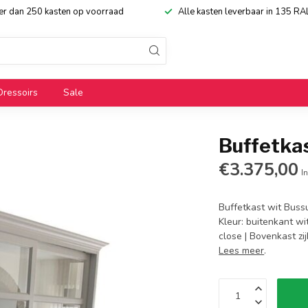
eer dan 250 kasten op voorraad
Alle kasten leverbaar in 135 RA
Dressoirs
Sale
Buffetka
€3.375,00
In
Buffetkast wit Buss
Kleur: buitenkant wi
close | Bovenkast zi
Lees meer
.