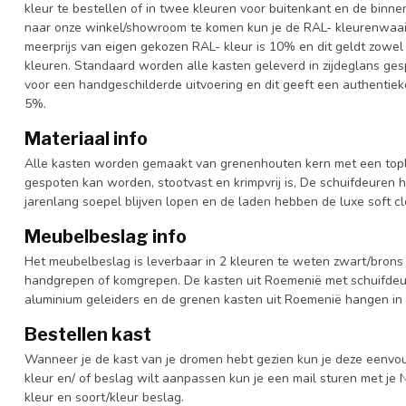
kleur te bestellen of in twee kleuren voor buitenkant en de binn
naar onze winkel/showroom te komen kun je de RAL- kleurenwaaier 
meerprijs van eigen gekozen RAL- kleur is 10% en dit geldt zowel
kleuren. Standaard worden alle kasten geleverd in zijdeglans gesp
voor een handgeschilderde uitvoering en dit geeft een authentieke
5%.
Materiaal info
Alle kasten worden gemaakt van grenenhouten kern met een topl
gespoten kan worden, stootvast en krimpvrij is, De schuifdeuren 
jarenlang soepel blijven lopen en de laden hebben de luxe soft clo
Meubelbeslag info
Het meubelbeslag is leverbaar in 2 kleuren te weten zwart/brons 
handgrepen of komgrepen. De kasten uit Roemenië met schuifdeur
aluminium geleiders en de grenen kasten uit Roemenië hangen in 
Bestellen kast
Wanneer je de kast van je dromen hebt gezien kun je deze eenvo
kleur en/ of beslag wilt aanpassen kun je een mail sturen met 
kleur en soort/kleur beslag.