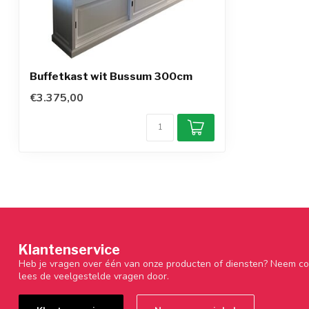
Buffetkast wit Bussum 300cm
€3.375,00
Klantenservice
Heb je vragen over één van onze producten of diensten? Neem co
lees de veelgestelde vragen door.