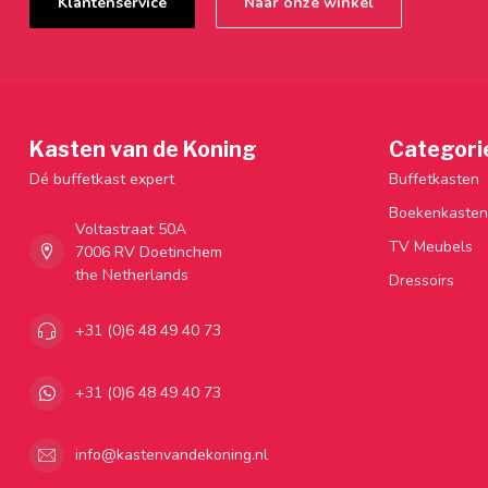
Klantenservice
Naar onze winkel
Kasten van de Koning
Categori
Dé buffetkast expert
Buffetkasten
Boekenkasten
Voltastraat 50A
TV Meubels
7006 RV Doetinchem
the Netherlands
Dressoirs
+31 (0)6 48 49 40 73
+31 (0)6 48 49 40 73
info@kastenvandekoning.nl