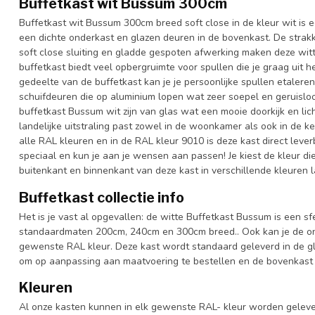
Buffetkast wit Bussum 300cm
Buffetkast wit Bussum 300cm breed soft close in de kleur wit is
een dichte onderkast en glazen deuren in de bovenkast. De strak
soft close sluiting en gladde gespoten afwerking maken deze witt
buffetkast biedt veel opbergruimte voor spullen die je graag uit h
gedeelte van de buffetkast kan je je persoonlijke spullen etalere
schuifdeuren die op aluminium lopen wat zeer soepel en geruislo
buffetkast Bussum wit zijn van glas wat een mooie doorkijk en lich
landelijke uitstraling past zowel in de woonkamer als ook in de k
alle RAL kleuren en in de RAL kleur 9010 is deze kast direct leve
speciaal en kun je aan je wensen aan passen! Je kiest de kleur die h
buitenkant en binnenkant van deze kast in verschillende kleuren l
Buffetkast collectie info
Het is je vast al opgevallen: de witte Buffetkast Bussum is een sfe
standaardmaten 200cm, 240cm en 300cm breed.. Ook kan je de onde
gewenste RAL kleur. Deze kast wordt standaard geleverd in de gl
om op aanpassing aan maatvoering te bestellen en de bovenkast m
Kleuren
Al onze kasten kunnen in elk gewenste RAL- kleur worden gelever