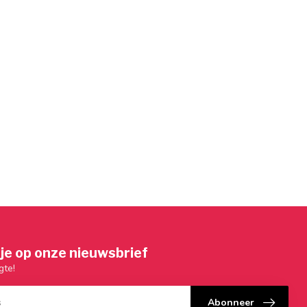
je op onze nieuwsbrief
gte!
Abonneer