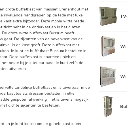
 een grote buffetkast van massief Grenenhout met
ke invallende handgrepen op de lade met luxe
TV
e kast extra bijzonder. Deze mooie witte brede
et zicht hebt in de onderkast en in het glazen
n. De grote witte buffetkast Bussum heeft
os gaat. De zijkanten van de bovenkast van de
tinval in de kast geeft. Deze buffetkast met
Wit
euken. Je kunt de buffetkast Bussum bestellen in
rbaar. Deze buffetkast is daarmee uniek en
et beste bij je interieur past. Je kunt zelfs de
aten uitvoeren.
Wit
ervolle landelijke buffetkast en is leverbaar in de
rkast los als dressoir bestellen in elke
adde gespoten afwerking. Het is tevens mogelijk
et dichte zijkanten te bestellen.
Buf
d en je kunt kiezen om de gehele kast in een