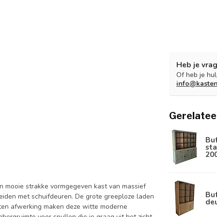
Heb je vrag
Of heb je hu
info@kaste
Gerelatee
Bu
sta
20
een mooie strakke vormgegeven kast van massief
Buf
iden met schuifdeuren. De grote greeploze laden
de
poten afwerking maken deze witte moderne
pbergruimte voor spullen die je graag uit het zicht