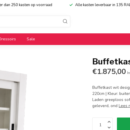
eer dan 250 kasten op voorraad
Alle kasten leverbaar in 135 RA
Dressoirs
Sale
Buffetkas
€1.875,00
In
Buffetkast wit desig
220cm | Kleur: buite
Laden greeploos sof
geleverd, ond
Lees 