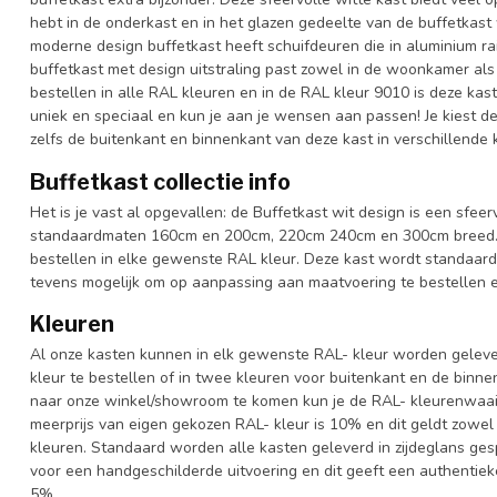
hebt in de onderkast en in het glazen gedeelte van de buffetkast w
moderne design buffetkast heeft schuifdeuren die in aluminium ra
buffetkast met design uitstraling past zowel in de woonkamer als 
bestellen in alle RAL kleuren en in de RAL kleur 9010 is deze kas
uniek en speciaal en kun je aan je wensen aan passen! Je kiest de k
zelfs de buitenkant en binnenkant van deze kast in verschillende 
Buffetkast collectie info
Het is je vast al opgevallen: de Buffetkast wit design is een sfeer
standaardmaten 160cm en 200cm, 220cm 240cm en 300cm breed. Oo
bestellen in elke gewenste RAL kleur. Deze kast wordt standaard
tevens mogelijk om op aanpassing aan maatvoering te bestellen en
Kleuren
Al onze kasten kunnen in elk gewenste RAL- kleur worden gelever
kleur te bestellen of in twee kleuren voor buitenkant en de binn
naar onze winkel/showroom te komen kun je de RAL- kleurenwaaier 
meerprijs van eigen gekozen RAL- kleur is 10% en dit geldt zowel
kleuren. Standaard worden alle kasten geleverd in zijdeglans gesp
voor een handgeschilderde uitvoering en dit geeft een authentieke
5%.