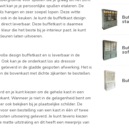
it kan je je persoonlijke spullen etaleren. De
ils hangen en zeer soepel lopen. Deze witte
Bu
ook in de keuken. Je kunt de buffetkast design
sta
t direct leverbaar. Deze buffetkast is daarmee
leur die het beste bij je interieur past. Je kunt
kleuren laten uitvoeren.
Bu
sof
volle design buffetkast en is leverbaar in de
k kan je de onderkast los als dressoir
 geleverd in de gladde gespoten afwerking. Het is
 de bovenkast met dichte zijkanten te bestellen.
Bu
d en je kunt kiezen om de gehele kast in een
enkant. Wanneer je niet in de gelegenheid bent om
ook bekijken bij je plaatselijke schilder. De
 voor een bestelling van een kast in één of twee
oten uitvoering geleverd. Je kunt tevens kiezen
 matte uitstraling en dit heeft een meerprijs van