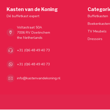
Kasten van de Koning
Categori
Dé buffetkast expert
Buffetkasten
Boekenkasten
Voltastraat 50A
TV Meubels
7006 RV Doetinchem
the Netherlands
Dressoirs
+31 (0)6 48 49 40 73
+31 (0)6 48 49 40 73
info@kastenvandekoning.nl