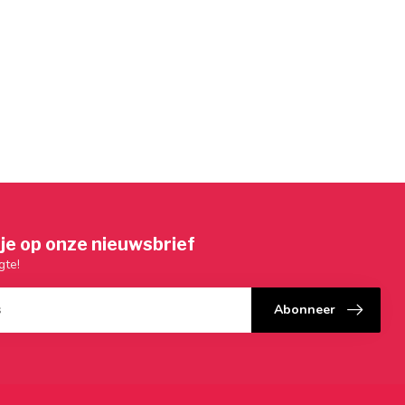
je op onze nieuwsbrief
gte!
Abonneer