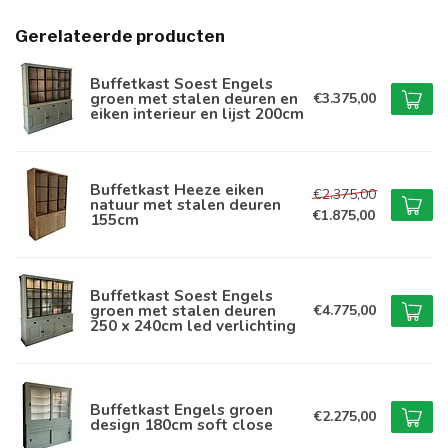
Gerelateerde producten
Buffetkast Soest Engels
groen met stalen deuren en
€3.375,00
eiken interieur en lijst 200cm
Buffetkast Heeze eiken
€2.375,00
natuur met stalen deuren
€1.875,00
155cm
Buffetkast Soest Engels
groen met stalen deuren
€4.775,00
250 x 240cm led verlichting
Buffetkast Engels groen
€2.275,00
design 180cm soft close