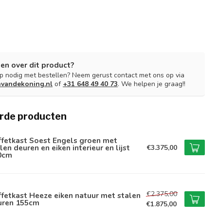
en over dit product?
lp nodig met bestellen? Neem gerust contact met ons op via
nvandekoning.nl
of
+31 648 49 40 73
. We helpen je graag!!
rde producten
ffetkast Soest Engels groen met
len deuren en eiken interieur en lijst
€3.375,00
0cm
€2.375,00
fetkast Heeze eiken natuur met stalen
uren 155cm
€1.875,00