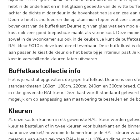
hebt in de onderkast en in het glazen gedeelte van de witte buffet
achter de dichte middendeur in de bovenkast heb je een zee aan e
Deurne heeft schuifdeuren die op aluminium lopen wat zeer soepe
bovenkast van de buffetkast Deurne zijn van glas wat een mooie do
kast ook zeer goed toepasbaar maakt als vitrine kast. Deze mooie g
zowel in de woonkamer als ook in de keuken. Je kunt de buffetkas
RAL kleur 9010 is deze kast direct leverbaar. Deze buffetkast is
aan passen Je kiest de kleur die het beste bij je interieur past. J
kast in verschillende kleuren laten uitvoeren.
Buffetkastcollectie info
Het is je vast al opgevallen: de grijze Buffetkast Deurne is een sfe
standaardmaten 160cm, 180cm. 220cm, 240cm en 300cm breed. Ook 
in elke gewenste RAL kleur. Deze kast wordt standaard geleverd 
mogelijk om op aanpassing aan maatvoering te bestellen en de bov
Kleuren
Al onze kasten kunnen in elk gewenste RAL- kleur worden gelever
kleur te bestellen of in twee kleuren voor buitenkant en de binn
naar onze winkel/showroom te komen kun je de RAL- kleurenwaaier 
meerprijs van eigen gekozen RAL- kleur is 10% en dit geldt zowel