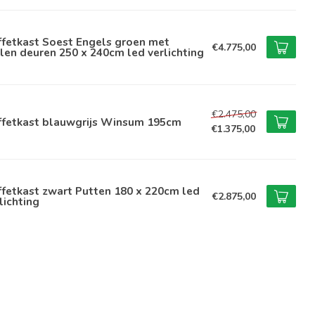
ffetkast Soest Engels groen met
€4.775,00
len deuren 250 x 240cm led verlichting
€2.475,00
ffetkast blauwgrijs Winsum 195cm
€1.375,00
fetkast zwart Putten 180 x 220cm led
€2.875,00
lichting