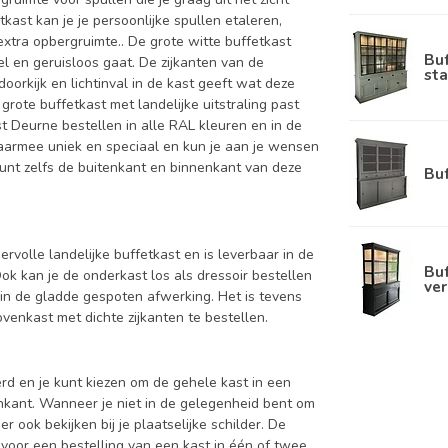
kast kan je je persoonlijke spullen etaleren,
xtra opbergruimte.. De grote witte buffetkast
Bu
l en geruisloos gaat. De zijkanten van de
sta
orkijk en lichtinval in de kast geeft wat deze
rote buffetkast met landelijke uitstraling past
t Deurne bestellen in alle RAL kleuren en in de
 daarmee uniek en speciaal en kun je aan je wensen
e kunt zelfs de buitenkant en binnenkant van deze
Bu
ervolle landelijke buffetkast en is leverbaar in de
Buf
kan je de onderkast los als dressoir bestellen
ver
in de gladde gespoten afwerking. Het is tevens
enkast met dichte zijkanten te bestellen.
d en je kunt kiezen om de gehele kast in een
enkant. Wanneer je niet in de gelegenheid bent om
ook bekijken bij je plaatselijke schilder. De
 voor een bestelling van een kast in één of twee