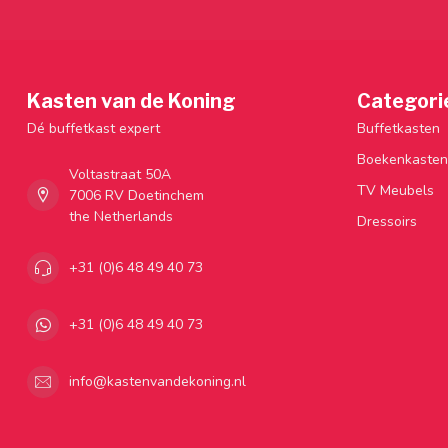
Kasten van de Koning
Categori
Dé buffetkast expert
Buffetkasten
Boekenkasten
Voltastraat 50A
TV Meubels
7006 RV Doetinchem
the Netherlands
Dressoirs
+31 (0)6 48 49 40 73
+31 (0)6 48 49 40 73
info@kastenvandekoning.nl