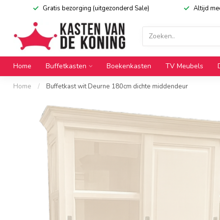
Gratis bezorging (uitgezonderd Sale)
Altijd m
Home
Buffetkasten
Boekenkasten
TV Meubels
Home
/
Buffetkast wit Deurne 180cm dichte middendeur