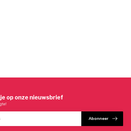
je op onze nieuwsbrief
gte!
Abonneer