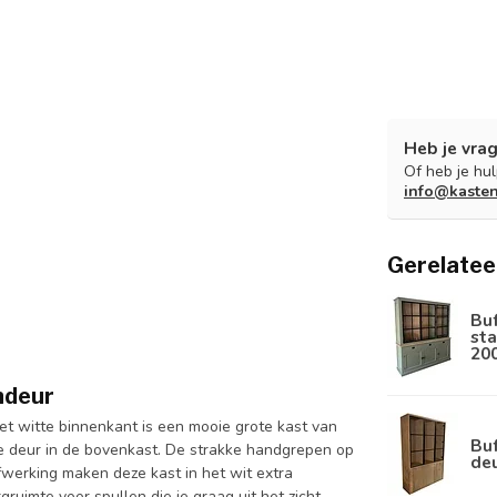
Heb je vrag
Of heb je hu
info@kaste
Gerelatee
Bu
sta
20
ndeur
et witte binnenkant is een mooie grote kast van
Buf
e deur in de bovenkast. De strakke handgrepen op
de
fwerking maken deze kast in het wit extra
ruimte voor spullen die je graag uit het zicht