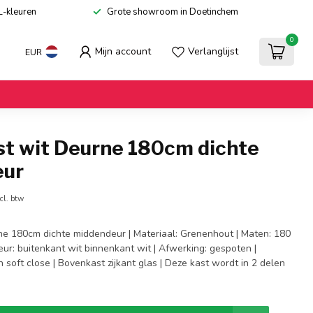
L-kleuren
Grote showroom in Doetinchem
0
Mijn account
Verlanglijst
EUR
st wit Deurne 180cm dichte
eur
cl. btw
ne 180cm dichte middendeur | Materiaal: Grenenhout | Maten: 180
eur: buitenkant wit binnenkant wit | Afwerking: gespoten |
 soft close | Bovenkast zijkant glas | Deze kast wordt in 2 delen