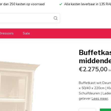
eer dan 250 kasten op voorraad
Alle kasten leverbaar in 135 RA
Dressoirs
Sale
Buffetka
middend
€2.275,00
In
Buffetkast wit Deur
x 50/40 x 220cm | Kl
Schuifdeuren | Laden
gelever
Lees meer
.