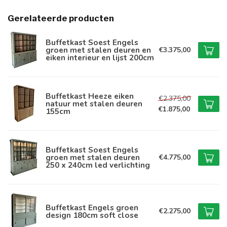
Gerelateerde producten
Buffetkast Soest Engels
groen met stalen deuren en
€3.375,00
eiken interieur en lijst 200cm
Buffetkast Heeze eiken
€2.375,00
natuur met stalen deuren
€1.875,00
155cm
Buffetkast Soest Engels
groen met stalen deuren
€4.775,00
250 x 240cm led verlichting
Buffetkast Engels groen
€2.275,00
design 180cm soft close