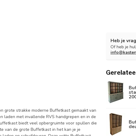
Heb je vrag
Of heb je hu
info@kaste
Gerelatee
Bu
sta
20
een grote strakke moderne Buffetkast gemaakt van
en laden met invallende RVS handgrepen en in de
Buf
uffetkast biedt veel opbergruimte voor spullen die
de
te van de grote Buffetkast in het kan je je
ke laden en schuifdeuren. Deze witte Buffetkast