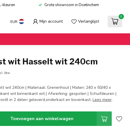
L-kleuren
Grote showroom in Doetinchem
0
Mijn account
Verlanglijst
EUR
st wit Hasselt wit 240cm
cl. btw
lt wit 240cm | Materiaal: Grenenhout | Maten: 240 x 50/40 x
nkant wit binnenkant wit | Afwerking: gespoten | Schuifdeuren |
wordt in 2 delen geleverd,onderkast en bovenkast.
Lees meer
.
Toevoegen aan winkelwagen