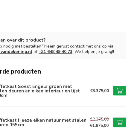
en over dit product?
lp nodig met bestellen? Neem gerust contact met ons op via
nvandekoning.nl
of
+31 648 49 40 73
. We helpen je graag!!
rde producten
ffetkast Soest Engels groen met
len deuren en eiken interieur en lijst
€3.375,00
0cm
€2.375,00
fetkast Heeze eiken natuur met stalen
uren 155cm
€1.875,00