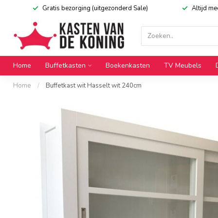
Gratis bezorging (uitgezonderd Sale)
Altijd m
Home
Buffetkasten
Boekenkasten
TV Meubels
Home
/
Buffetkast wit Hasselt wit 240cm