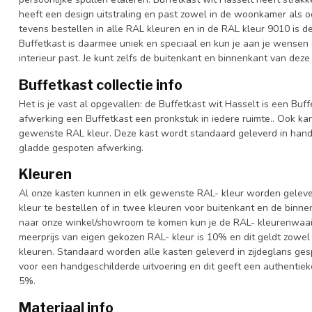
heeft een design uitstraling en past zowel in de woonkamer als oo
tevens bestellen in alle RAL kleuren en in de RAL kleur 9010 is de
Buffetkast is daarmee uniek en speciaal en kun je aan je wensen aa
interieur past. Je kunt zelfs de buitenkant en binnenkant van deze
Buffetkast collectie info
Het is je vast al opgevallen: de Buffetkast wit Hasselt is een Buff
afwerking een Buffetkast een pronkstuk in iedere ruimte.. Ook kan 
gewenste RAL kleur. Deze kast wordt standaard geleverd in hand
gladde gespoten afwerking.
Kleuren
Al onze kasten kunnen in elk gewenste RAL- kleur worden gelever
kleur te bestellen of in twee kleuren voor buitenkant en de binn
naar onze winkel/showroom te komen kun je de RAL- kleurenwaaier 
meerprijs van eigen gekozen RAL- kleur is 10% en dit geldt zowel
kleuren. Standaard worden alle kasten geleverd in zijdeglans gesp
voor een handgeschilderde uitvoering en dit geeft een authentieke
5%.
Materiaal info