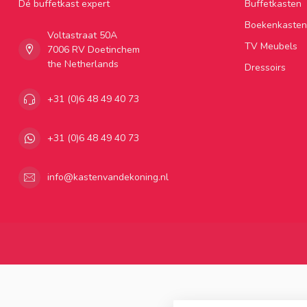
Dé buffetkast expert
Buffetkasten
Boekenkasten
Voltastraat 50A
TV Meubels
7006 RV Doetinchem
the Netherlands
Dressoirs
+31 (0)6 48 49 40 73
+31 (0)6 48 49 40 73
info@kastenvandekoning.nl