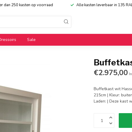
eer dan 250 kasten op voorraad
Alle kasten leverbaar in 135 RA
Dressoirs
Sale
Buffetka
€2.975,00
In
Buffetkast wit Hasse
215cm | Kleur: buite
Laden: | Deze kast 