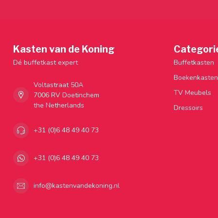
Kasten van de Koning
Categori
Dé buffetkast expert
Buffetkasten
Boekenkasten
Voltastraat 50A
TV Meubels
7006 RV Doetinchem
the Netherlands
Dressoirs
+31 (0)6 48 49 40 73
+31 (0)6 48 49 40 73
info@kastenvandekoning.nl