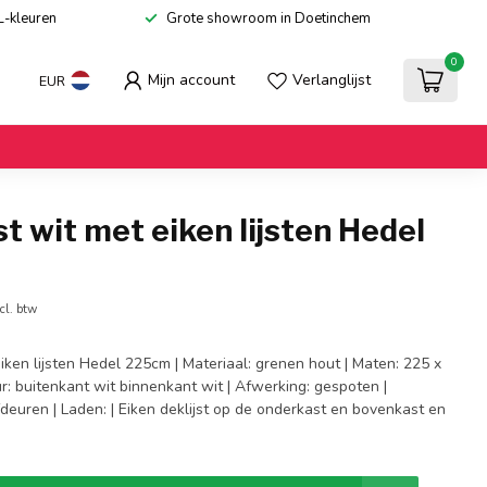
L-kleuren
Grote showroom in Doetinchem
0
Mijn account
Verlanglijst
EUR
t wit met eiken lijsten Hedel
cl. btw
iken lijsten Hedel 225cm | Materiaal: grenen hout | Maten: 225 x
r: buitenkant wit binnenkant wit | Afwerking: gespoten |
deuren | Laden: | Eiken deklijst op de onderkast en bovenkast en