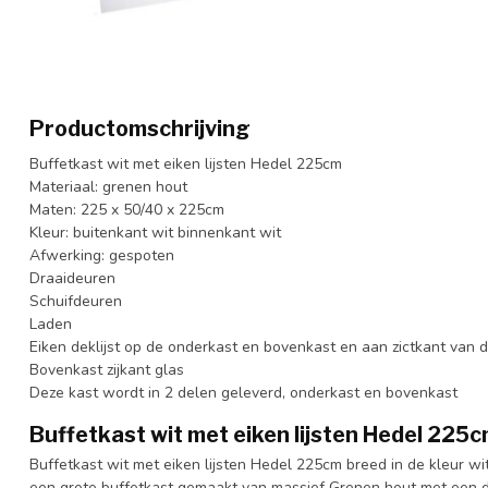
Productomschrijving
Buffetkast wit met eiken lijsten Hedel 225cm
Materiaal: grenen hout
Maten: 225 x 50/40 x 225cm
Kleur: buitenkant wit binnenkant wit
Afwerking: gespoten
Draaideuren
Schuifdeuren
Laden
Eiken deklijst op de onderkast en bovenkast en aan zictkant van
Bovenkast zijkant glas
Deze kast wordt in 2 delen geleverd, onderkast en bovenkast
Buffetkast wit met eiken lijsten Hedel 225
Buffetkast wit met eiken lijsten Hedel 225cm breed in de kleur wit 
een grote buffetkast gemaakt van massief Grenen hout met een d