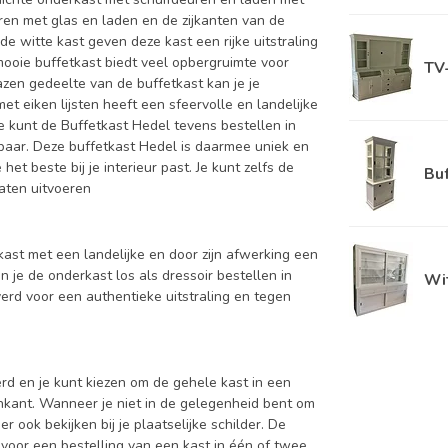
en met glas en laden en de zijkanten van de
e witte kast geven deze kast een rijke uitstraling
ooie buffetkast biedt veel opbergruimte voor
TV
lazen gedeelte van de buffetkast kan je je
met eiken lijsten heeft een sfeervolle en landelijke
e kunt de Buffetkast Hedel tevens bestellen in
rbaar. Deze buffetkast Hedel is daarmee uniek en
et beste bij je interieur past. Je kunt zelfs de
Buf
laten uitvoeren
tkast met een landelijke en door zijn afwerking een
n je de onderkast los als dressoir bestellen in
Wit
rd voor een authentieke uitstraling en tegen
d en je kunt kiezen om de gehele kast in een
enkant. Wanneer je niet in de gelegenheid bent om
ook bekijken bij je plaatselijke schilder. De
 voor een bestelling van een kast in één of twee