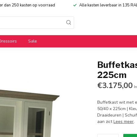
eer dan 250 kasten op voorraad
Alle kasten leverbaar in 135 RA
Dressoirs
Sale
Buffetkas
225cm
€3.175,00
In
Buffetkast wit met e
50/40 x 225cm | Kleu
Draaideuren | Schuif
aan zict
Lees meer
.