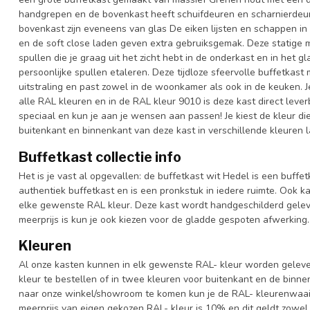
handgrepen en de bovenkast heeft schuifdeuren en scharnierdeur
bovenkast zijn eveneens van glas De eiken lijsten en schappen in d
en de soft close laden geven extra gebruiksgemak. Deze statige m
spullen die je graag uit het zicht hebt in de onderkast en in het g
persoonlijke spullen etaleren. Deze tijdloze sfeervolle buffetkast 
uitstraling en past zowel in de woonkamer als ook in de keuken. J
alle RAL kleuren en in de RAL kleur 9010 is deze kast direct leve
speciaal en kun je aan je wensen aan passen! Je kiest de kleur die h
buitenkant en binnenkant van deze kast in verschillende kleuren 
Buffetkast collectie info
Het is je vast al opgevallen: de buffetkast wit Hedel is een buffe
authentiek buffetkast en is een pronkstuk in iedere ruimte. Ook ka
elke gewenste RAL kleur. Deze kast wordt handgeschilderd geleve
meerprijs is kun je ook kiezen voor de gladde gespoten afwerking.
Kleuren
Al onze kasten kunnen in elk gewenste RAL- kleur worden gelever
kleur te bestellen of in twee kleuren voor buitenkant en de binn
naar onze winkel/showroom te komen kun je de RAL- kleurenwaaier 
meerprijs van eigen gekozen RAL- kleur is 10% en dit geldt zowel