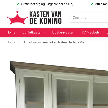
Gratis bezorging (uitgezonderd Sale)
Altijd m
Home
Buffetkasten
Boekenkasten
TV Meubels
Home
/
Buffetkast wit met eiken lijsten Hedel 225cm