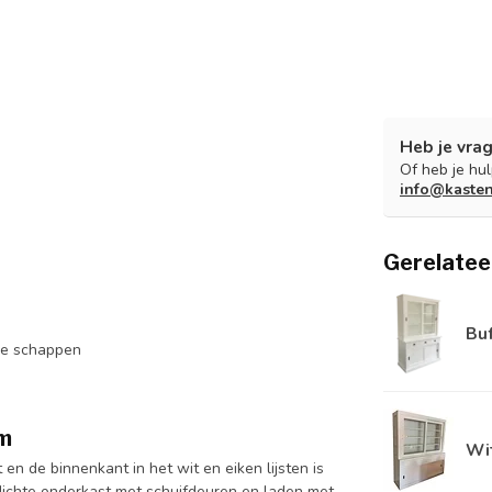
Heb je vrag
Of heb je hu
info@kaste
Gerelatee
Bu
 de schappen
cm
Wit
en de binnenkant in het wit en eiken lijsten is
ichte onderkast met schuifdeuren en laden met