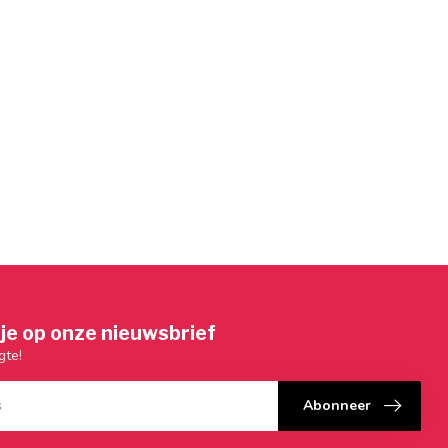
je op onze nieuwsbrief
gte!
Abonneer