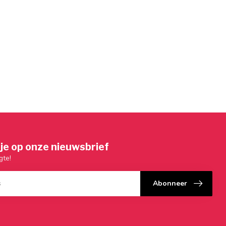
je op onze nieuwsbrief
gte!
Abonneer