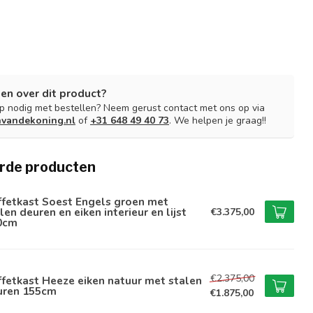
en over dit product?
lp nodig met bestellen? Neem gerust contact met ons op via
nvandekoning.nl
of
+31 648 49 40 73
. We helpen je graag!!
rde producten
ffetkast Soest Engels groen met
len deuren en eiken interieur en lijst
€3.375,00
0cm
€2.375,00
fetkast Heeze eiken natuur met stalen
uren 155cm
€1.875,00