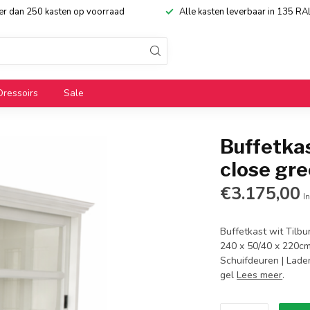
eer dan 250 kasten op voorraad
Alle kasten leverbaar in 135 RA
Dressoirs
Sale
Buffetkas
close gr
€3.175,00
In
Buffetkast wit Tilbu
240 x 50/40 x 220cm 
Schuifdeuren | Laden
gel
Lees meer
.