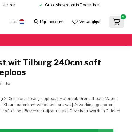
L-kleuren
Grote showroom in Doetinchem
0
Mijn account
Verlanglijst
EUR
t wit Tilburg 240cm soft
eeploos
cl. btw
rg 240cm soft close greeploos | Materiaal: Grenenhout | Maten:
| Kleur: buitenkant wit buitenkant wit | Afwerking: gespoten |
 soft close | Bovenkast zijkant glas | Deze kast wordt in 2 delen