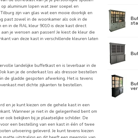
ie op aluminium lopen wat zeer soepel en
Tilburg zijn van glas wat een mooie doorkijk en
Bu
aling past zowel in de woonkamer als ook in de
sta
n en in de RAL kleur 9010 is deze kast direct
 aan je wensen aan passen! Je kiest de kleur die
nenkant van deze kast in verschillende kleuren laten
Bu
ervolle landelijke buffetkast en is leverbaar in de
 kan je de onderkast los als dressoir bestellen
in de gladde gespoten afwerking. Het is tevens
Buf
enkast met dichte zijkanten te bestellen.
ver
d en je kunt kiezen om de gehele kast in een
enkant. Wanneer je niet in de gelegenheid bent om
ook bekijken bij je plaatselijke schilder. De
 voor een bestelling van een kast in één of twee
oten uitvoering geleverd. Je kunt tevens kiezen
 matte uitstraling en dit heeft een meerprijs van