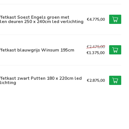
ffetkast Soest Engels groen met
€4.775,00
len deuren 250 x 240cm led verlichting
€2.475,00
ffetkast blauwgrijs Winsum 195cm
€1.375,00
fetkast zwart Putten 180 x 220cm led
€2.875,00
lichting