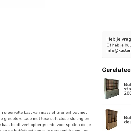
Heb je vrag
Of heb je hu
info@kaste
Gerelatee
Bu
sta
20
een sfeervolle kast van massief Grenenhout met
Buf
e greeploze lade met luxe soft close sluiting en
de
kast biedt veel opbergruimte voor spullen die je
 van de buffetkast kan je je persoonlijke spullen