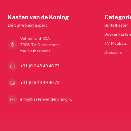
Kasten van de Koning
Categori
Dé buffetkast expert
Buffetkasten
Boekenkasten
Voltastraat 50A
TV Meubels
7006 RV Doetinchem
the Netherlands
Dressoirs
+31 (0)6 48 49 40 73
+31 (0)6 48 49 40 73
info@kastenvandekoning.nl