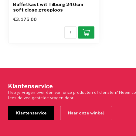
Buffetkast wit Tilburg 240cm
soft close greeploos
€3.175,00
Klantenservice
Heb je vragen over één van onze producten of diensten? Neem co
lees de veelgestelde vragen door.
Klantenservice
Naar onze winkel