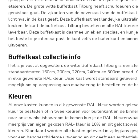
etaleren. De grote witte buffetkast Tilburg heeft schuifdeuren d
geruisloos gaat. De zijkanten van de bovenkast van de buffetkast 
lichtinval in de kast geeft. Deze buffetkast met landelijke uitstr
keuken. Je kunt de buffetkast Tilburg bestellen in alle RAL kleure
leverbaar. Deze buffetkast is daarmee uniek en speciaal en kun je
het beste bij je interieur past. Je kunt zelfs de buitenkant en bin
uitvoeren.
Buffetkast collectie info
Het is je vast al opgevallen: de witte Buffetkast Tilburg is een sfe
standaardmaten 160cm, 200cm, 220cm, 240cm en 300cm breed.. Ook
in elke gewenste RAL kleur. Deze kast wordt standaard geleverd 
mogelijk om op aanpassing aan maatvoering te bestellen en de bov
Kleuren
Al onze kasten kunnen in elk gewenste RAL- kleur worden gelever
kleur te bestellen of in twee kleuren voor buitenkant en de binn
naar onze winkel/showroom te komen kun je de RAL- kleurenwaaier 
meerprijs van eigen gekozen RAL- kleur is 10% en dit geldt zowel
kleuren. Standaard worden alle kasten geleverd in zijdeglans gesp
voor een handgeschilderde uitvoering en dit geeft een authentieke