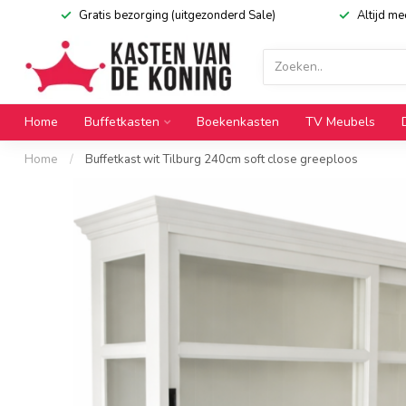
Gratis bezorging (uitgezonderd Sale)
Altijd m
Home
Buffetkasten
Boekenkasten
TV Meubels
Home
/
Buffetkast wit Tilburg 240cm soft close greeploos