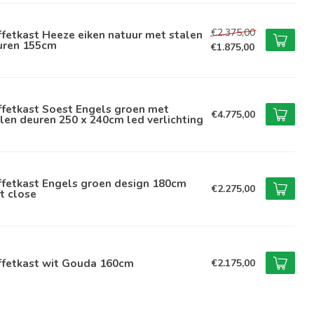
€2.375,00
fetkast Heeze eiken natuur met stalen
uren 155cm
€1.875,00
ffetkast Soest Engels groen met
€4.775,00
len deuren 250 x 240cm led verlichting
ffetkast Engels groen design 180cm
€2.275,00
t close
ffetkast wit Gouda 160cm
€2.175,00