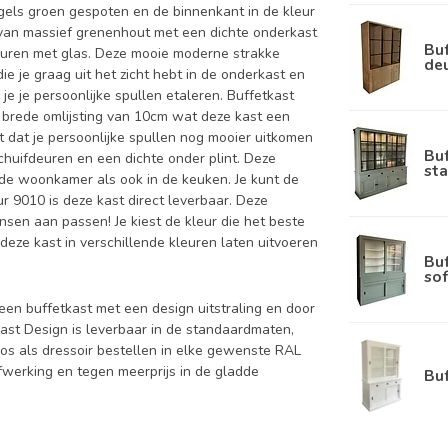
gels groen gespoten en de binnenkant in de kleur
van massief grenenhout met een dichte onderkast
Buf
euren met glas. Deze mooie moderne strakke
de
e je graag uit het zicht hebt in de onderkast en
je je persoonlijke spullen etaleren. Buffetkast
 brede omlijsting van 10cm wat deze kast een
kt dat je persoonlijke spullen nog mooier uitkomen
Bu
huifdeuren en een dichte onder plint. Deze
sta
 de woonkamer als ook in de keuken. Je kunt de
ur 9010 is deze kast direct leverbaar. Deze
nsen aan passen! Je kiest de kleur die het beste
n deze kast in verschillende kleuren laten uitvoeren
Bu
sof
 een buffetkast met een design uitstraling en door
kast Design is leverbaar in de standaardmaten,
os als dressoir bestellen in elke gewenste RAL
fwerking en tegen meerprijs in de gladde
Bu