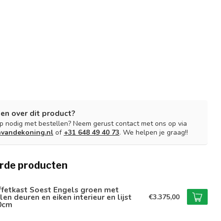
en over dit product?
lp nodig met bestellen? Neem gerust contact met ons op via
nvandekoning.nl
of
+31 648 49 40 73
. We helpen je graag!!
rde producten
ffetkast Soest Engels groen met
len deuren en eiken interieur en lijst
€3.375,00
0cm