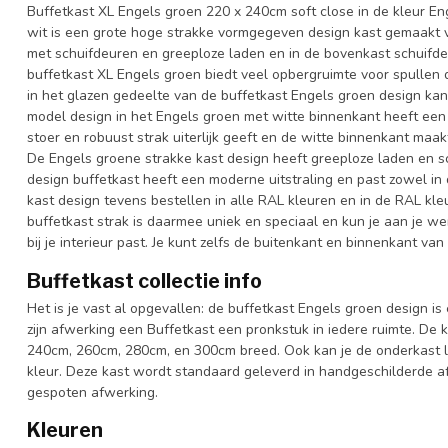
Buffetkast XL Engels groen 220 x 240cm soft close in de kleur En
wit is een grote hoge strakke vormgegeven design kast gemaakt 
met schuifdeuren en greeploze laden en in de bovenkast schuifd
buffetkast XL Engels groen biedt veel opbergruimte voor spullen di
in het glazen gedeelte van de buffetkast Engels groen design kan 
model design in het Engels groen met witte binnenkant heeft een
stoer en robuust strak uiterlijk geeft en de witte binnenkant maa
De Engels groene strakke kast design heeft greeploze laden en sc
design buffetkast heeft een moderne uitstraling en past zowel in
kast design tevens bestellen in alle RAL kleuren en in de RAL kle
buffetkast strak is daarmee uniek en speciaal en kun je aan je we
bij je interieur past. Je kunt zelfs de buitenkant en binnenkant va
Buffetkast collectie info
Het is je vast al opgevallen: de buffetkast Engels groen design is
zijn afwerking een Buffetkast een pronkstuk in iedere ruimte. De 
240cm, 260cm, 280cm, en 300cm breed. Ook kan je de onderkast l
kleur. Deze kast wordt standaard geleverd in handgeschilderde a
gespoten afwerking.
Kleuren