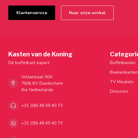
Klantenservice
Naar onze winkel
Kasten van de Koning
Categori
Dé buffetkast expert
Buffetkasten
Boekenkasten
Voltastraat 50A
TV Meubels
7006 RV Doetinchem
the Netherlands
Dressoirs
+31 (0)6 48 49 40 73
+31 (0)6 48 49 40 73