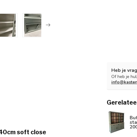
Heb je vrag
Of heb je hu
info@kaste
Gerelatee
Bu
sta
20
40cm soft close