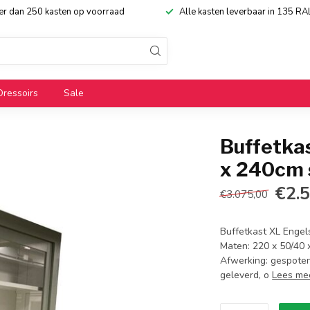
eer dan 250 kasten op voorraad
Alle kasten leverbaar in 135 RA
Dressoirs
Sale
Buffetka
x 240cm 
€2.
€3.075,00
Buffetkast XL Engels
Maten: 220 x 50/40 x
Afwerking: gespoten
geleverd, o
Lees me