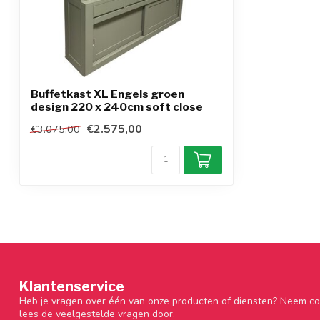
Buffetkast XL Engels groen
design 220 x 240cm soft close
€2.575,00
€3.075,00
Klantenservice
Heb je vragen over één van onze producten of diensten? Neem co
lees de veelgestelde vragen door.