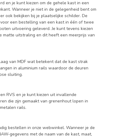
d en je kunt kiezen om de gehele kast in een
enkant. Wanneer je niet in de gelegenheid bent om
ook bekijken bij je plaatselijke schilder. De
 voor een bestelling van een kast in één of twee
oten uitvoering geleverd. Je kunt tevens kiezen
 matte uitstraling en dit heeft een meerprijs van
aag van MDF wat betekent dat de kast strak
hangen in aluminium rails waardoor de deuren
se sluiting.
en RVS en je kunt kiezen uit invallende
en die zijn gemaakt van grenenhout lopen in
metalen rails.
udig bestellen in onze webwinkel. Wanneer je de
je NAW-gegevens met de naam van de kast, maat,