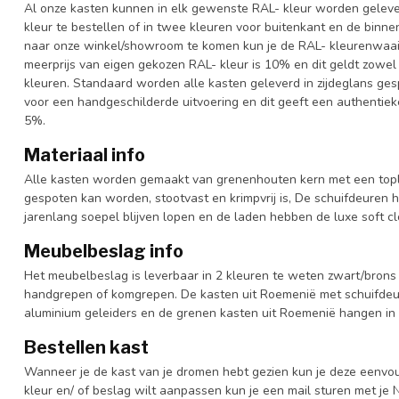
Al onze kasten kunnen in elk gewenste RAL- kleur worden gelever
kleur te bestellen of in twee kleuren voor buitenkant en de binn
naar onze winkel/showroom te komen kun je de RAL- kleurenwaaier 
meerprijs van eigen gekozen RAL- kleur is 10% en dit geldt zowel
kleuren. Standaard worden alle kasten geleverd in zijdeglans gesp
voor een handgeschilderde uitvoering en dit geeft een authentieke
5%.
Materiaal info
Alle kasten worden gemaakt van grenenhouten kern met een topl
gespoten kan worden, stootvast en krimpvrij is, De schuifdeuren 
jarenlang soepel blijven lopen en de laden hebben de luxe soft clo
Meubelbeslag info
Het meubelbeslag is leverbaar in 2 kleuren te weten zwart/brons 
handgrepen of komgrepen. De kasten uit Roemenië met schuifdeur
aluminium geleiders en de grenen kasten uit Roemenië hangen in 
Bestellen kast
Wanneer je de kast van je dromen hebt gezien kun je deze eenvo
kleur en/ of beslag wilt aanpassen kun je een mail sturen met 