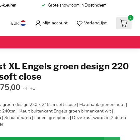
L-kleuren
Grote showroom in Doetinchem
0
Mijn account
Verlanglijst
EUR
st XL Engels groen design 220
soft close
575,00
Incl. btw
 groen design 220 x 240cm soft close | Materiaal: grenen hout |
 240cm | Kleur: buitenkant Engels groen binnenkant wit |
 | Schuifdeuren | Laden: greeploos | Deze kast wordt in 2 delen
er
.