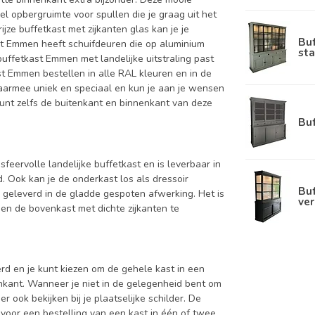
el opbergruimte voor spullen die je graag uit het
ijze buffetkast met zijkanten glas kan je je
Bu
ast Emmen heeft schuifdeuren die op aluminium
sta
uffetkast Emmen met landelijke uitstraling past
t Emmen bestellen in alle RAL kleuren en in de
 daarmee uniek en speciaal en kun je aan je wensen
e kunt zelfs de buitenkant en binnenkant van deze
Bu
sfeervolle landelijke buffetkast en is leverbaar in
Ook kan je de onderkast los als dressoir
Buf
 geleverd in de gladde gespoten afwerking. Het is
ver
en de bovenkast met dichte zijkanten te
d en je kunt kiezen om de gehele kast in een
enkant. Wanneer je niet in de gelegenheid bent om
ook bekijken bij je plaatselijke schilder. De
 voor een bestelling van een kast in één of twee