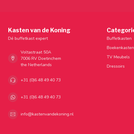
Kasten van de Koning
Categori
Dé buffetkast expert
Buffetkasten
Boekenkasten
Voltastraat 50A
TV Meubels
7006 RV Doetinchem
the Netherlands
Dressoirs
+31 (0)6 48 49 40 73
+31 (0)6 48 49 40 73
info@kastenvandekoning.nl