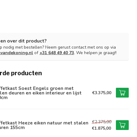
en over dit product?
lp nodig met bestellen? Neem gerust contact met ons op via
nvandekoning.nl
of
+31 648 49 40 73
. We helpen je graag!!
rde producten
ffetkast Soest Engels groen met
len deuren en eiken interieur en lijst
€3.375,00
0cm
€2.375,00
fetkast Heeze eiken natuur met stalen
uren 155cm
€1.875,00