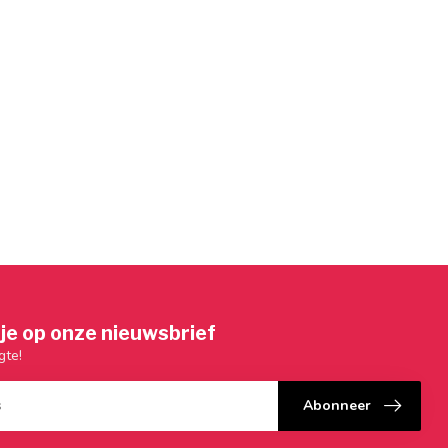
je op onze nieuwsbrief
gte!
Abonneer