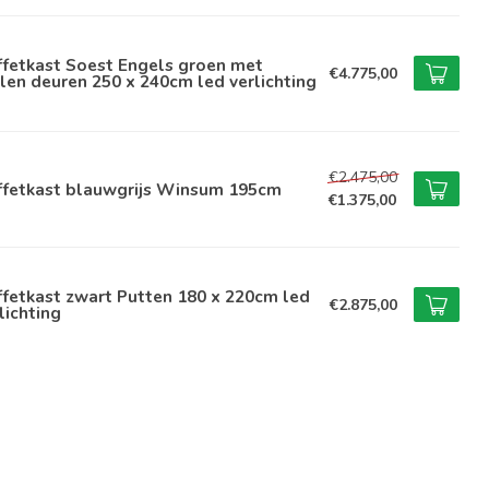
ffetkast Soest Engels groen met
€4.775,00
len deuren 250 x 240cm led verlichting
€2.475,00
ffetkast blauwgrijs Winsum 195cm
€1.375,00
fetkast zwart Putten 180 x 220cm led
€2.875,00
lichting