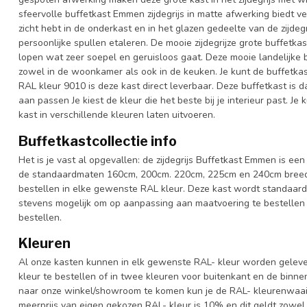
sfeervolle buffetkast Emmen zijdegrijs in matte afwerking biedt ve
zicht hebt in de onderkast en in het glazen gedeelte van de zijdegr
persoonlijke spullen etaleren. De mooie zijdegrijze grote buffetk
lopen wat zeer soepel en geruisloos gaat. Deze mooie landelijke b
zowel in de woonkamer als ook in de keuken. Je kunt de buffetkas
RAL kleur 9010 is deze kast direct leverbaar. Deze buffetkast is
aan passen Je kiest de kleur die het beste bij je interieur past. J
kast in verschillende kleuren laten uitvoeren.
Buffetkastcollectie info
Het is je vast al opgevallen: de zijdegrijs Buffetkast Emmen is een 
de standaardmaten 160cm, 200cm. 220cm, 225cm en 240cm breed. 
bestellen in elke gewenste RAL kleur. Deze kast wordt standaard
stevens mogelijk om op aanpassing aan maatvoering te bestellen 
bestellen.
Kleuren
Al onze kasten kunnen in elk gewenste RAL- kleur worden gelever
kleur te bestellen of in twee kleuren voor buitenkant en de binn
naar onze winkel/showroom te komen kun je de RAL- kleurenwaaier 
meerprijs van eigen gekozen RAL- kleur is 10% en dit geldt zowel