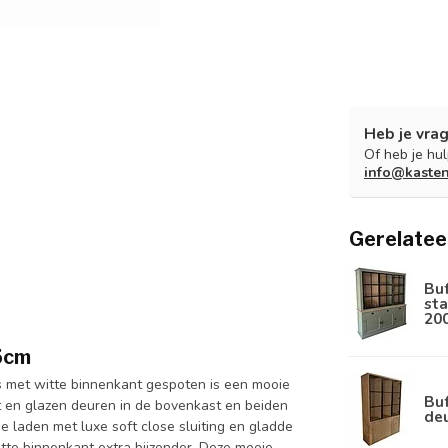
Heb je vrag
Of heb je hu
info@kaste
Gerelatee
Bu
sta
20
25cm
ijs met witte binnenkant gespoten is een mooie
Buf
t en glazen deuren in de bovenkast en beiden
de
 laden met luxe soft close sluiting en gladde
itte binnenkant extra bijzonder. Deze mooie