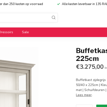
eer dan 250 kasten op voorraad
Alle kasten leverbaar in 135 RA
Dressoirs
Sale
Buffetkas
225cm
€3.275,00
In
Buffetkast zijdegrij
50/40 x 225cm | Kleu
mat | Schuifdeuren |
Lees meer
.