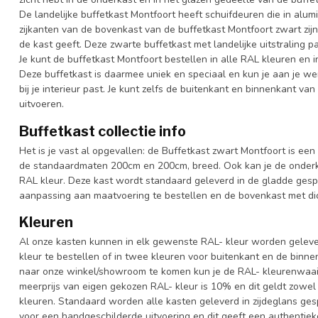
De landelijke buffetkast Montfoort heeft schuifdeuren die in alum
zijkanten van de bovenkast van de buffetkast Montfoort zwart zijn 
de kast geeft. Deze zwarte buffetkast met landelijke uitstraling 
Je kunt de buffetkast Montfoort bestellen in alle RAL kleuren en i
Deze buffetkast is daarmee uniek en speciaal en kun je aan je we
bij je interieur past. Je kunt zelfs de buitenkant en binnenkant va
uitvoeren.
Buffetkast collectie info
Het is je vast al opgevallen: de Buffetkast zwart Montfoort is een 
de standaardmaten 200cm en 200cm, breed. Ook kan je de onderka
RAL kleur. Deze kast wordt standaard geleverd in de gladde gesp
aanpassing aan maatvoering te bestellen en de bovenkast met dich
Kleuren
Al onze kasten kunnen in elk gewenste RAL- kleur worden gelever
kleur te bestellen of in twee kleuren voor buitenkant en de binn
naar onze winkel/showroom te komen kun je de RAL- kleurenwaaier 
meerprijs van eigen gekozen RAL- kleur is 10% en dit geldt zowel
kleuren. Standaard worden alle kasten geleverd in zijdeglans gesp
voor een handgeschilderde uitvoering en dit geeft een authentieke