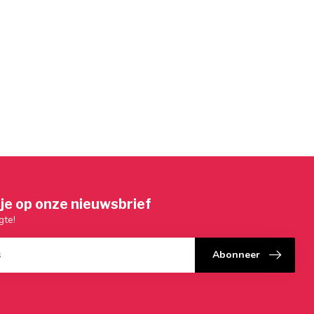
je op onze nieuwsbrief
gte!
Abonneer