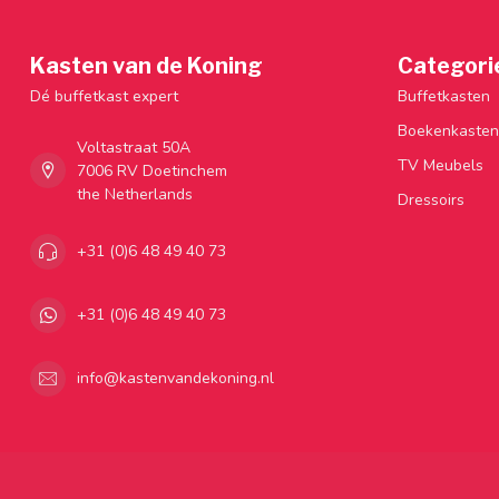
Kasten van de Koning
Categori
Dé buffetkast expert
Buffetkasten
Boekenkasten
Voltastraat 50A
TV Meubels
7006 RV Doetinchem
the Netherlands
Dressoirs
+31 (0)6 48 49 40 73
+31 (0)6 48 49 40 73
info@kastenvandekoning.nl