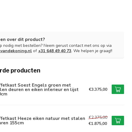
en over dit product?
lp nodig met bestellen? Neem gerust contact met ons op via
nvandekoning.nl
of
+31 648 49 40 73
. We helpen je graag!!
rde producten
ffetkast Soest Engels groen met
len deuren en eiken interieur en lijst
€3.375,00
0cm
€2.375,00
fetkast Heeze eiken natuur met stalen
uren 155cm
€1.875,00