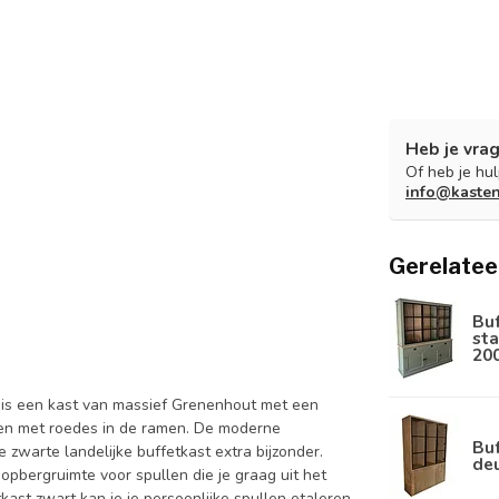
Heb je vrag
Of heb je hu
info@kaste
Gerelatee
Bu
sta
20
 is een kast van massief Grenenhout met een
ren met roedes in de ramen. De moderne
Buf
warte landelijke buffetkast extra bijzonder.
de
opbergruimte voor spullen die je graag uit het
kast zwart kan je je persoonlijke spullen etaleren.