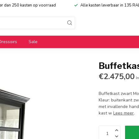
eer dan 250 kasten op voorraad
Alle kasten leverbaar in 135 RA
Dressoirs
Sale
Buffetka
€2.475,00
In
Buffetkast zwart Mo
Kleur: buitenkant zw
met invallende hand
kast w
Lees meer
.