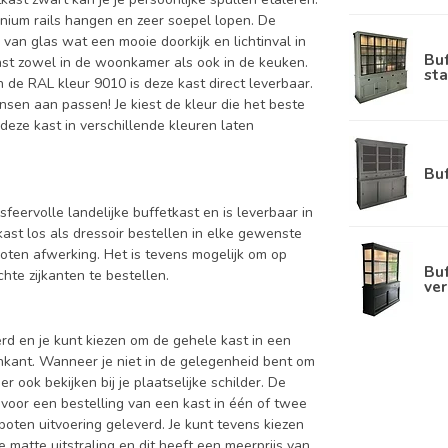
inium rails hangen en zeer soepel lopen. De
van glas wat een mooie doorkijk en lichtinval in
Bu
past zowel in de woonkamer als ook in de keuken.
sta
n de RAL kleur 9010 is deze kast direct leverbaar.
nsen aan passen! Je kiest de kleur die het beste
n deze kast in verschillende kleuren laten
Bu
sfeervolle landelijke buffetkast en is leverbaar in
st los als dressoir bestellen in elke gewenste
oten afwerking. Het is tevens mogelijk om op
Buf
te zijkanten te bestellen.
ver
d en je kunt kiezen om de gehele kast in een
enkant. Wanneer je niet in de gelegenheid bent om
ook bekijken bij je plaatselijke schilder. De
 voor een bestelling van een kast in één of twee
oten uitvoering geleverd. Je kunt tevens kiezen
 matte uitstraling en dit heeft een meerprijs van