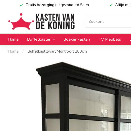
Gratis bezorging (uitgezonderd Sale)
Altijd m
Home
Buffetkasten
Boekenkasten
TV Meubels
Home
/
Buffetkast zwart Montfoort 200cm