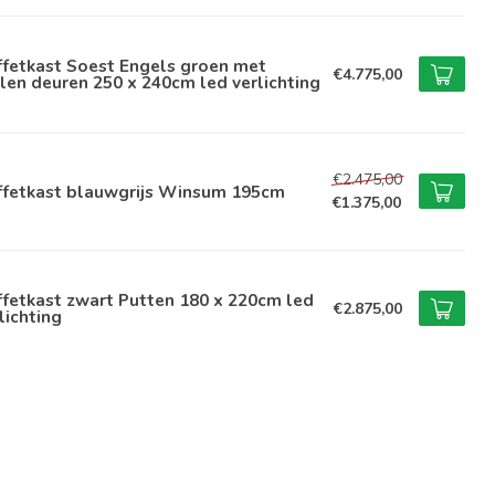
ffetkast Soest Engels groen met
€4.775,00
len deuren 250 x 240cm led verlichting
€2.475,00
ffetkast blauwgrijs Winsum 195cm
€1.375,00
fetkast zwart Putten 180 x 220cm led
€2.875,00
lichting