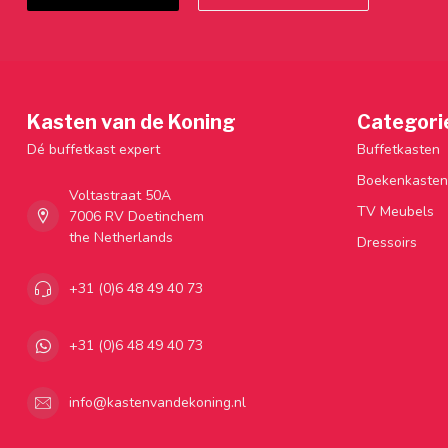
Kasten van de Koning
Categori
Dé buffetkast expert
Buffetkasten
Boekenkasten
Voltastraat 50A
TV Meubels
7006 RV Doetinchem
the Netherlands
Dressoirs
+31 (0)6 48 49 40 73
+31 (0)6 48 49 40 73
info@kastenvandekoning.nl