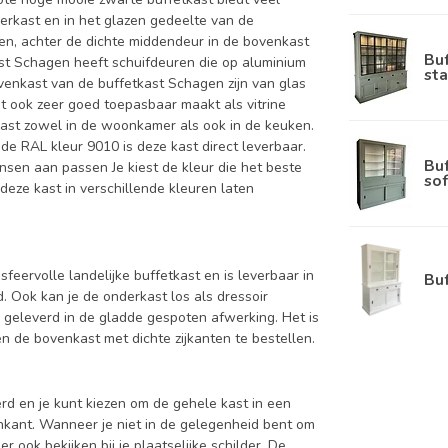
derkast en in het glazen gedeelte van de
eren, achter de dichte middendeur in de bovenkast
Bu
ast Schagen heeft schuifdeuren die op aluminium
sta
venkast van de buffetkast Schagen zijn van glas
st ook zeer goed toepasbaar maakt als vitrine
 past zowel in de woonkamer als ook in de keuken.
de RAL kleur 9010 is deze kast direct leverbaar.
Bu
nsen aan passen Je kiest de kleur die het beste
sof
n deze kast in verschillende kleuren laten
feervolle landelijke buffetkast en is leverbaar in
Bu
Ook kan je de onderkast los als dressoir
 geleverd in de gladde gespoten afwerking. Het is
 de bovenkast met dichte zijkanten te bestellen.
d en je kunt kiezen om de gehele kast in een
enkant. Wanneer je niet in de gelegenheid bent om
ook bekijken bij je plaatselijke schilder. De