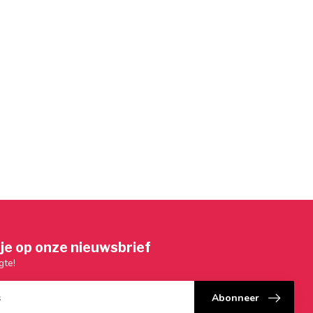
je op onze nieuwsbrief
gte!
Abonneer