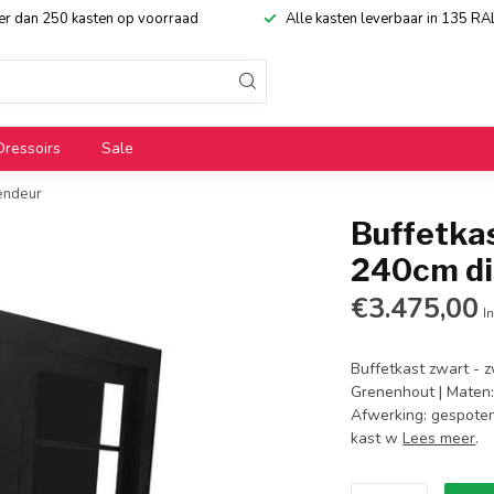
eer dan 250 kasten op voorraad
Alle kasten leverbaar in 135 RA
Dressoirs
Sale
dendeur
Buffetka
240cm di
€3.475,00
In
Buffetkast zwart - 
Grenenhout | Maten:
Afwerking: gespoten 
kast w
Lees meer
.