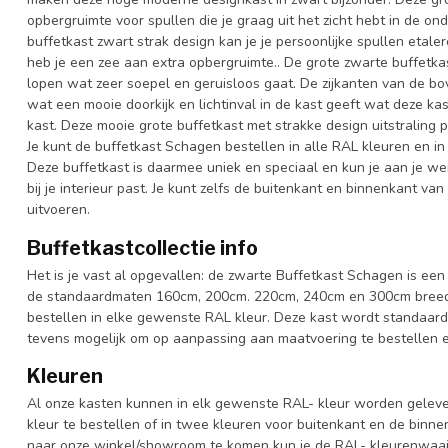
opbergruimte voor spullen die je graag uit het zicht hebt in de on
buffetkast zwart strak design kan je je persoonlijke spullen etal
heb je een zee aan extra opbergruimte.. De grote zwarte buffetk
lopen wat zeer soepel en geruisloos gaat. De zijkanten van de bo
wat een mooie doorkijk en lichtinval in de kast geeft wat deze ka
kast. Deze mooie grote buffetkast met strakke design uitstraling
Je kunt de buffetkast Schagen bestellen in alle RAL kleuren en in 
Deze buffetkast is daarmee uniek en speciaal en kun je aan je we
bij je interieur past. Je kunt zelfs de buitenkant en binnenkant va
uitvoeren.
Buffetkastcollectie info
Het is je vast al opgevallen: de zwarte Buffetkast Schagen is een s
de standaardmaten 160cm, 200cm. 220cm, 240cm en 300cm breed. 
bestellen in elke gewenste RAL kleur. Deze kast wordt standaard
tevens mogelijk om op aanpassing aan maatvoering te bestellen en
Kleuren
Al onze kasten kunnen in elk gewenste RAL- kleur worden gelever
kleur te bestellen of in twee kleuren voor buitenkant en de binn
naar onze winkel/showroom te komen kun je de RAL- kleurenwaaier 