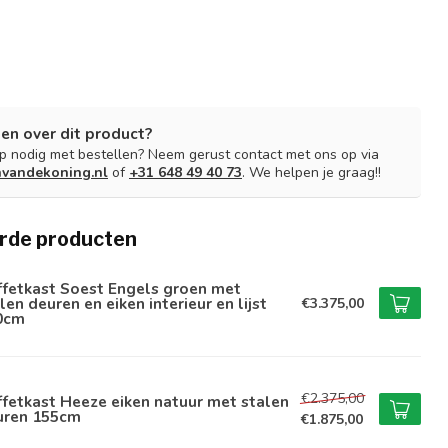
en over dit product?
lp nodig met bestellen? Neem gerust contact met ons op via
nvandekoning.nl
of
+31 648 49 40 73
. We helpen je graag!!
rde producten
ffetkast Soest Engels groen met
len deuren en eiken interieur en lijst
€3.375,00
0cm
€2.375,00
fetkast Heeze eiken natuur met stalen
uren 155cm
€1.875,00