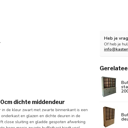
Heb je vrag
r
Of heb je hu
info@kaste
Gerelatee
Bu
sta
20
40cm dichte middendeur
in de kleur zwart met zwarte binnenkant is een
Buf
 onderkast en glazen en dichte deuren in de
de
t close sluiting en gladde gespoten afwerking
te hoge mooie zwarte buffetkast biedt veel