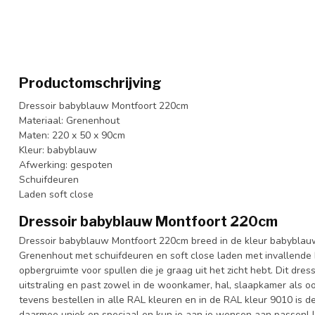
Productomschrijving
Dressoir babyblauw Montfoort 220cm
Materiaal: Grenenhout
Maten: 220 x 50 x 90cm
Kleur: babyblauw
Afwerking: gespoten
Schuifdeuren
Laden soft close
Dressoir babyblauw Montfoort 220cm
Dressoir babyblauw Montfoort 220cm breed in de kleur babyblau
Grenenhout met schuifdeuren en soft close laden met invallende
opbergruimte voor spullen die je graag uit het zicht hebt. Dit dre
uitstraling en past zowel in de woonkamer, hal, slaapkamer als oo
tevens bestellen in alle RAL kleuren en in de RAL kleur 9010 is dez
daarmee uniek en speciaal en kun je aan je wensen aan passen! Je k