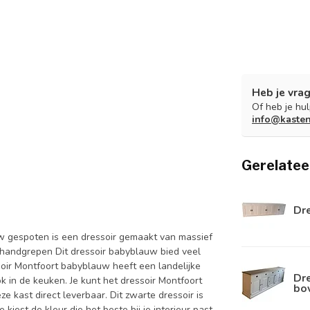
Heb je vrag
Of heb je hu
info@kaste
Gerelatee
Dr
w gespoten is een dressoir gemaakt van massief
 handgrepen Dit dressoir babyblauw bied veel
ssoir Montfoort babyblauw heeft een landelijke
Dre
k in de keuken. Je kunt het dressoir Montfoort
bo
e kast direct leverbaar. Dit zwarte dressoir is
iest de kleur die het beste bij je interieur past.