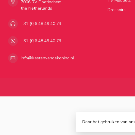
TV Meubels
7006 RV Doetinchem
the Netherlands
Dressoirs
+31 (0)6 48 49 40 73
+31 (0)6 48 49 40 73
info@kastenvandekoning.nl
Door het gebruiken van onz
© Copyright 