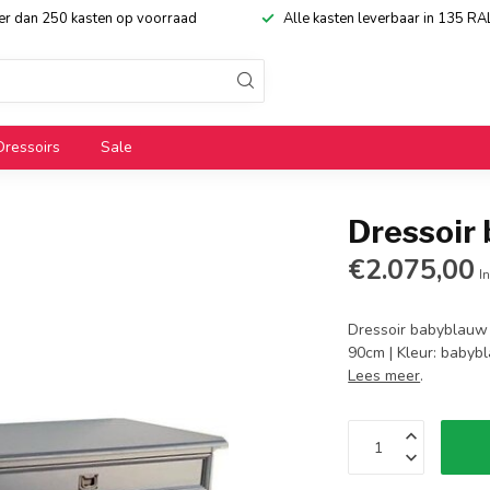
eer dan 250 kasten op voorraad
Alle kasten leverbaar in 135 RA
Dressoirs
Sale
Dressoir
€2.075,00
In
Dressoir babyblauw 
90cm | Kleur: babybl
Lees meer
.