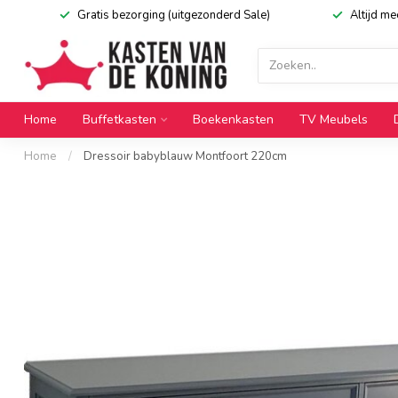
Gratis bezorging (uitgezonderd Sale)
Altijd m
Home
Buffetkasten
Boekenkasten
TV Meubels
Home
/
Dressoir babyblauw Montfoort 220cm