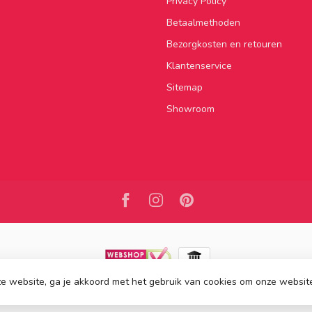
Privacy Policy
Betaalmethoden
Bezorgkosten en retouren
Klantenservice
Sitemap
Showroom
e website, ga je akkoord met het gebruik van cookies om onze websit
2026 Kasten van de Koning
- Powered by
Lightspeed
-
Lightspeed design
by