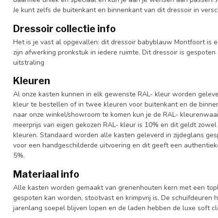
Je kunt zelfs de buitenkant en binnenkant van dit dressoir in versc
Dressoir collectie info
Het is je vast al opgevallen: dit dressoir babyblauw Montfoort is e
zijn afwerking pronkstuk in iedere ruimte. Dit dressoir is gespoten
uitstraling
Kleuren
Al onze kasten kunnen in elk gewenste RAL- kleur worden gelever
kleur te bestellen of in twee kleuren voor buitenkant en de binn
naar onze winkel/showroom te komen kun je de RAL- kleurenwaaier 
meerprijs van eigen gekozen RAL- kleur is 10% en dit geldt zowel
kleuren. Standaard worden alle kasten geleverd in zijdeglans gesp
voor een handgeschilderde uitvoering en dit geeft een authentieke
5%.
Materiaal info
Alle kasten worden gemaakt van grenenhouten kern met een topl
gespoten kan worden, stootvast en krimpvrij is, De schuifdeuren 
jarenlang soepel blijven lopen en de laden hebben de luxe soft clo