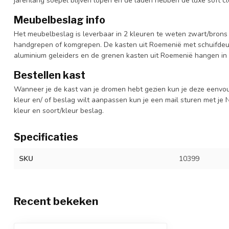
jarenlang soepel blijven lopen en de laden hebben de luxe soft clo
Meubelbeslag info
Het meubelbeslag is leverbaar in 2 kleuren te weten zwart/brons 
handgrepen of komgrepen. De kasten uit Roemenië met schuifdeur
aluminium geleiders en de grenen kasten uit Roemenië hangen in 
Bestellen kast
Wanneer je de kast van je dromen hebt gezien kun je deze eenvo
kleur en/ of beslag wilt aanpassen kun je een mail sturen met 
kleur en soort/kleur beslag.
Specificaties
SKU
10399
Recent bekeken