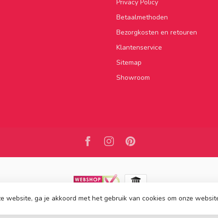
Privacy Policy
Betaalmethoden
Bezorgkosten en retouren
Klantenservice
Sitemap
Showroom
e website, ga je akkoord met het gebruik van cookies om onze websit
2026 Kasten van de Koning
- Powered by
Lightspeed
-
Lightspeed design
by