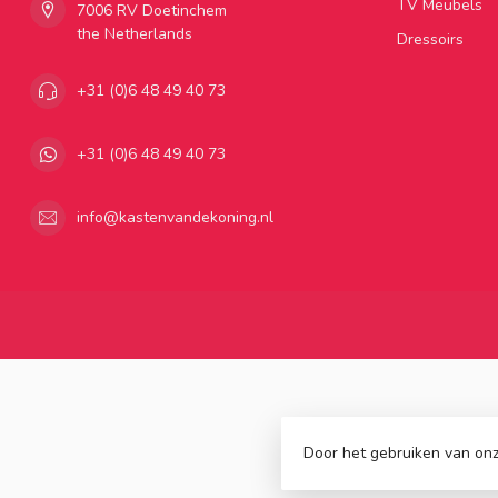
TV Meubels
7006 RV Doetinchem
the Netherlands
Dressoirs
+31 (0)6 48 49 40 73
+31 (0)6 48 49 40 73
info@kastenvandekoning.nl
Door het gebruiken van onz
© Copyright 