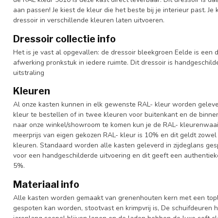
aan passen! Je kiest de kleur die het beste bij je interieur past. J
dressoir in verschillende kleuren laten uitvoeren.
Dressoir collectie info
Het is je vast al opgevallen: de dressoir bleekgroen Eelde is een d
afwerking pronkstuk in iedere ruimte. Dit dressoir is handgeschild
uitstraling
Kleuren
Al onze kasten kunnen in elk gewenste RAL- kleur worden gelever
kleur te bestellen of in twee kleuren voor buitenkant en de binn
naar onze winkel/showroom te komen kun je de RAL- kleurenwaaier 
meerprijs van eigen gekozen RAL- kleur is 10% en dit geldt zowel
kleuren. Standaard worden alle kasten geleverd in zijdeglans gesp
voor een handgeschilderde uitvoering en dit geeft een authentieke
5%.
Materiaal info
Alle kasten worden gemaakt van grenenhouten kern met een topl
gespoten kan worden, stootvast en krimpvrij is, De schuifdeuren 