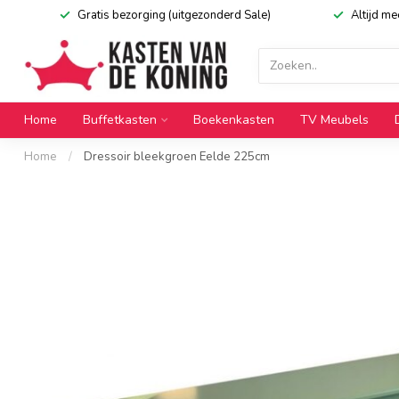
Gratis bezorging (uitgezonderd Sale)
Altijd m
Home
Buffetkasten
Boekenkasten
TV Meubels
Home
/
Dressoir bleekgroen Eelde 225cm