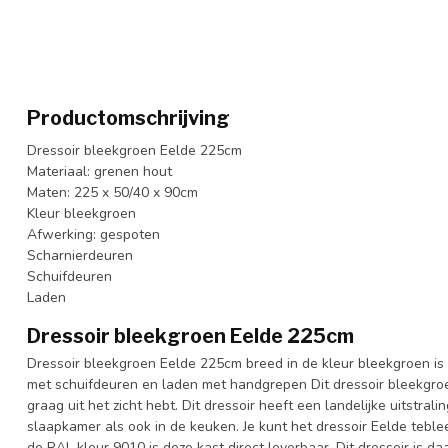
Productomschrijving
Dressoir bleekgroen Eelde 225cm
Materiaal: grenen hout
Maten: 225 x 50/40 x 90cm
Kleur bleekgroen
Afwerking: gespoten
Scharnierdeuren
Schuifdeuren
Laden
Dressoir bleekgroen Eelde 225cm
Dressoir bleekgroen Eelde 225cm breed in de kleur bleekgroen i
met schuifdeuren en laden met handgrepen Dit dressoir bleekgroe
graag uit het zicht hebt. Dit dressoir heeft een landelijke uitstra
slaapkamer als ook in de keuken. Je kunt het dressoir Eelde teble
de RAL kleur 9010 is deze kast direct leverbaar. Dit dressoir is 