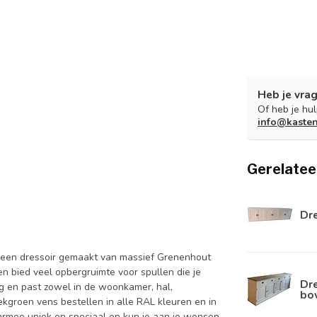
Heb je vrag
Of heb je hu
info@kaste
Gerelatee
Dr
s een dressoir gemaakt van massief Grenenhout
n bied veel opbergruimte voor spullen die je
Dre
ling en past zowel in de woonkamer, hal,
bo
ekgroen vens bestellen in alle RAL kleuren en in
daarmee uniek en speciaal en kun je aan je wensen