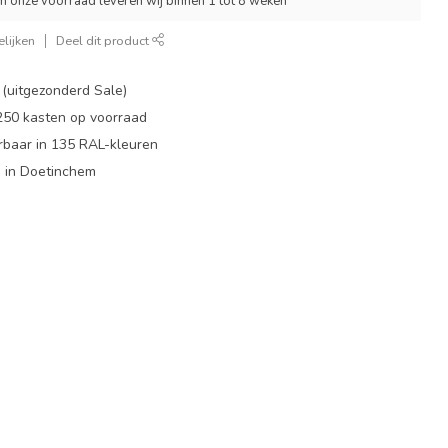
an onze voorraad leveren wij binnen 1 tot 8 weken
lijken
Deel dit product
 (uitgezonderd Sale)
 250 kasten op voorraad
rbaar in 135 RAL-kleuren
 in Doetinchem