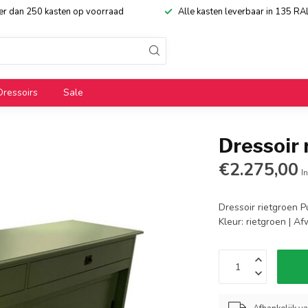
eer dan 250 kasten op voorraad
Alle kasten leverbaar in 135 RA
Dressoirs
Sale
Dressoir
€2.275,00
In
Dressoir rietgroen P
Kleur: rietgroen | A