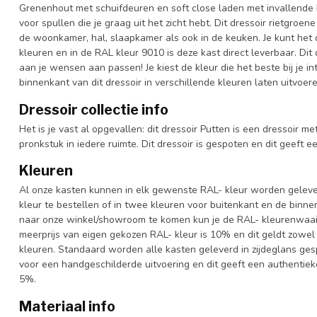
Grenenhout met schuifdeuren en soft close laden met invallende 
voor spullen die je graag uit het zicht hebt. Dit dressoir rietgroen
de woonkamer, hal, slaapkamer als ook in de keuken. Je kunt het d
kleuren en in de RAL kleur 9010 is deze kast direct leverbaar. Dit
aan je wensen aan passen! Je kiest de kleur die het beste bij je in
binnenkant van dit dressoir in verschillende kleuren laten uitvoere
Dressoir collectie info
Het is je vast al opgevallen: dit dressoir Putten is een dressoir me
pronkstuk in iedere ruimte. Dit dressoir is gespoten en dit geeft e
Kleuren
Al onze kasten kunnen in elk gewenste RAL- kleur worden gelever
kleur te bestellen of in twee kleuren voor buitenkant en de binn
naar onze winkel/showroom te komen kun je de RAL- kleurenwaaier 
meerprijs van eigen gekozen RAL- kleur is 10% en dit geldt zowel
kleuren. Standaard worden alle kasten geleverd in zijdeglans gesp
voor een handgeschilderde uitvoering en dit geeft een authentieke
5%.
Materiaal info