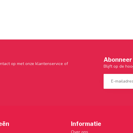
Abonneer 
ntact op met onze klantenservice of
Blijft op de hoo
eën
Informatie
Over ons