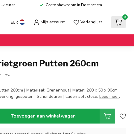
L-kleuren
Grote showroom in Doetinchem
0
Mijn account
Verlanglijst
EUR
 rietgroen Putten 260cm
cl. btw
utten 260cm | Materiaal: Grenenhout | Maten: 260 x 50 x 90cm |
fwerking: gespoten | Schuifdeuren | Laden soft close.
Lees meer
.
Toevoegen aan winkelwagen