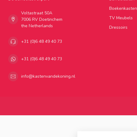
Boekenkasten
Voltastraat 50A
TV Meubels
7006 RV Doetinchem
the Netherlands
Dressoirs
+31 (0)6 48 49 40 73
+31 (0)6 48 49 40 73
info@kastenvandekoning.nl