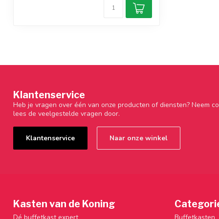
Klantenservice
Heb je vragen over één van onze producten of diensten? Neem co
lees de veelgestelde vragen door.
Klantenservice
Naar onze winkel
Kasten van de Koning
Categori
Dé buffetkast expert
Buffetkasten