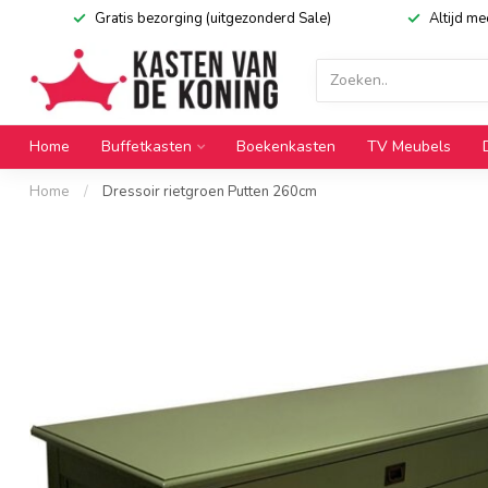
Gratis bezorging (uitgezonderd Sale)
Altijd m
Home
Buffetkasten
Boekenkasten
TV Meubels
Home
/
Dressoir rietgroen Putten 260cm