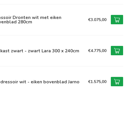
ssoir Dronten wit met eiken
€3.075,00
venblad 280cm
kast zwart - zwart Lara 300 x 240cm
€4.775,00
dressoir wit - eiken bovenblad Jarno
€1.575,00