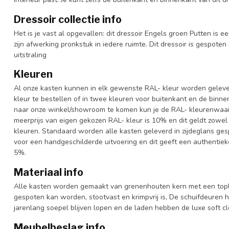
Dressoir collectie info
Het is je vast al opgevallen: dit dressoir Engels groen Putten is e
zijn afwerking pronkstuk in iedere ruimte. Dit dressoir is gespoten
uitstraling
Kleuren
Al onze kasten kunnen in elk gewenste RAL- kleur worden gelever
kleur te bestellen of in twee kleuren voor buitenkant en de binn
naar onze winkel/showroom te komen kun je de RAL- kleurenwaaier 
meerprijs van eigen gekozen RAL- kleur is 10% en dit geldt zowel
kleuren. Standaard worden alle kasten geleverd in zijdeglans gesp
voor een handgeschilderde uitvoering en dit geeft een authentieke
5%.
Materiaal info
Alle kasten worden gemaakt van grenenhouten kern met een topl
gespoten kan worden, stootvast en krimpvrij is, De schuifdeuren 
jarenlang soepel blijven lopen en de laden hebben de luxe soft clo
Meubelbeslag info