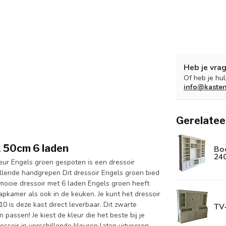
Heb je vrag
Of heb je hu
info@kaste
Gerelatee
x 50cm 6 laden
Boe
24
eur Engels groen gespoten is een dressoir
llende handgrepen Dit dressoir Engels groen bied
t mooie dressoir met 6 laden Engels groen heeft
apkamer als ook in de keuken. Je kunt het dressoir
0 is deze kast direct leverbaar. Dit zwarte
TV
passen! Je kiest de kleur die het beste bij je
ressoir in verschillende kleuren laten uitvoeren.