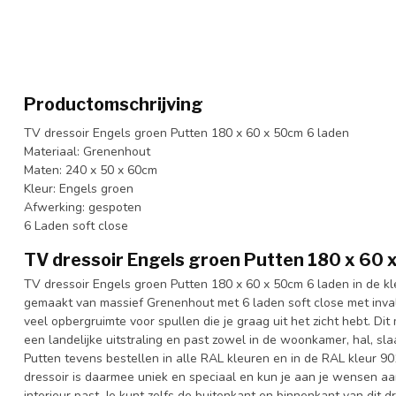
Productomschrijving
TV dressoir Engels groen Putten 180 x 60 x 50cm 6 laden
Materiaal: Grenenhout
Maten: 240 x 50 x 60cm
Kleur: Engels groen
Afwerking: gespoten
6 Laden soft close
TV dressoir Engels groen Putten 180 x 60 
TV dressoir Engels groen Putten 180 x 60 x 50cm 6 laden in de kl
gemaakt van massief Grenenhout met 6 laden soft close met inva
veel opbergruimte voor spullen die je graag uit het zicht hebt. Di
een landelijke uitstraling en past zowel in de woonkamer, hal, sla
Putten tevens bestellen in alle RAL kleuren en in de RAL kleur 901
dressoir is daarmee uniek en speciaal en kun je aan je wensen aan 
interieur past. Je kunt zelfs de buitenkant en binnenkant van dit d