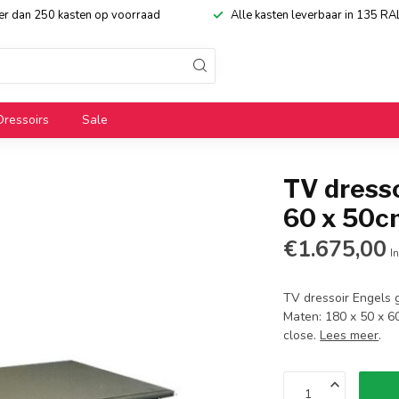
eer dan 250 kasten op voorraad
Alle kasten leverbaar in 135 RA
Dressoirs
Sale
TV dresso
60 x 50c
€1.675,00
In
TV dressoir Engels 
Maten: 180 x 50 x 60
close.
Lees meer
.