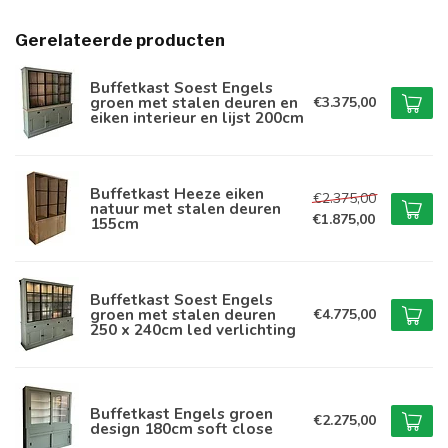
Gerelateerde producten
Buffetkast Soest Engels
groen met stalen deuren en
€3.375,00
eiken interieur en lijst 200cm
Buffetkast Heeze eiken
€2.375,00
natuur met stalen deuren
€1.875,00
155cm
Buffetkast Soest Engels
groen met stalen deuren
€4.775,00
250 x 240cm led verlichting
Buffetkast Engels groen
€2.275,00
design 180cm soft close