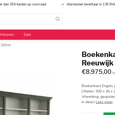
eer dan 250 kasten op voorraad
Alle kasten leverbaar in 135 RA
Dressoirs
Sale
x 240cm
Boekenkas
Reeuwijk
€8.975,00
In
Boekenkast Engels g
| Maten: 500 x 36 x 
Afwerking: gespoten 
in delen
Lees meer
.