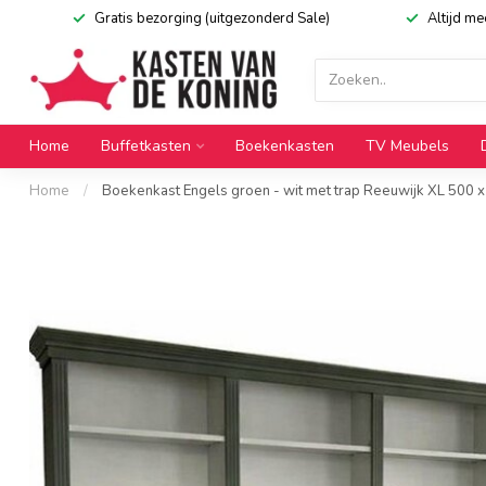
Gratis bezorging (uitgezonderd Sale)
Altijd m
Home
Buffetkasten
Boekenkasten
TV Meubels
Home
/
Boekenkast Engels groen - wit met trap Reeuwijk XL 500 