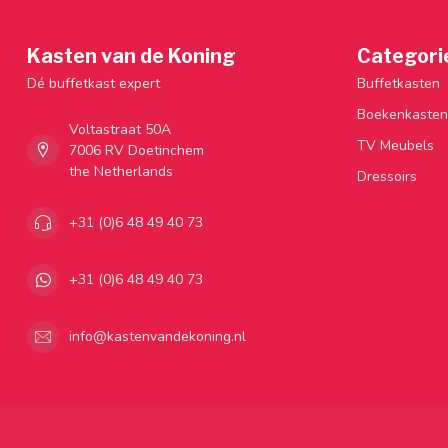
Kasten van de Koning
Categori
Dé buffetkast expert
Buffetkasten
Boekenkasten
Voltastraat 50A
TV Meubels
7006 RV Doetinchem
the Netherlands
Dressoirs
+31 (0)6 48 49 40 73
+31 (0)6 48 49 40 73
info@kastenvandekoning.nl