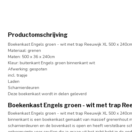
Productomschrijving
Boekenkast Engels groen - wit met trap Reeuwijk XL 500 x 240c
Materiaal: grenen
Maten: 500 x 36 x 240cm
Kleur: buitenkant Engels groen binnenkant wit
Afwerking: gespoten
incl. trapje
Laden
Scharnierdeuren
Deze boekenkast wordt in delen geleverd
Boekenkast Engels groen - wit met trap R
Boekenkast Engels groen - wit met trap Reeuwijk XL 500 x 240cm 
binnenkant is een boekenkast gemaakt van massief grenenhout m
scharnierdeuren en de bovenkast is open en heeft verstelbare s
opbergruimte voor spullen die je graag uit het zicht hebt in de o