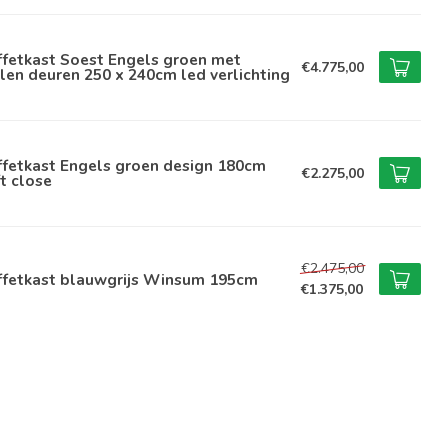
ffetkast Soest Engels groen met
€4.775,00
len deuren 250 x 240cm led verlichting
ffetkast Engels groen design 180cm
€2.275,00
t close
€2.475,00
ffetkast blauwgrijs Winsum 195cm
€1.375,00