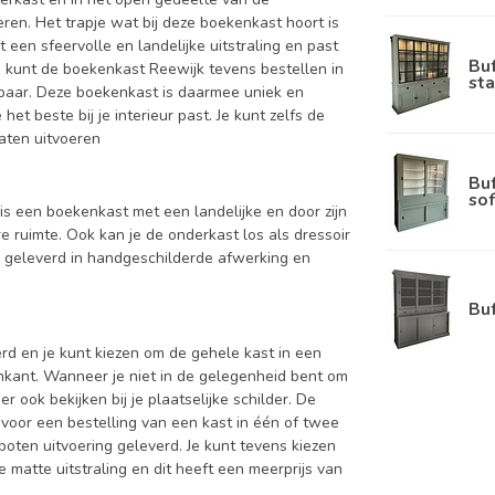
eren. Het trapje wat bij deze boekenkast hoort is
een sfeervolle en landelijke uitstraling en past
Bu
e kunt de boekenkast Reewijk tevens bestellen in
sta
erbaar. Deze boekenkast is daarmee uniek en
et beste bij je interieur past. Je kunt zelfs de
laten uitvoeren
Bu
sof
is een boekenkast met een landelijke en door zijn
 ruimte. Ook kan je de onderkast los als dressoir
d geleverd in handgeschilderde afwerking en
Bu
d en je kunt kiezen om de gehele kast in een
enkant. Wanneer je niet in de gelegenheid bent om
ook bekijken bij je plaatselijke schilder. De
 voor een bestelling van een kast in één of twee
oten uitvoering geleverd. Je kunt tevens kiezen
 matte uitstraling en dit heeft een meerprijs van