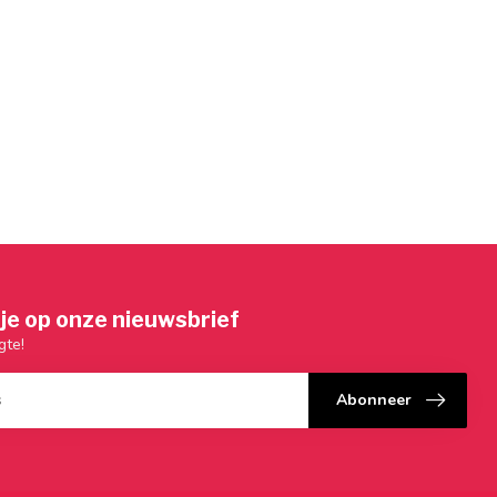
je op onze nieuwsbrief
gte!
Abonneer