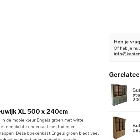
Heb je vrag
m
Of heb je hu
info@kaste
Gerelatee
Bu
sta
20
eeuwijk XL 500 x 240cm
in de mooie kleur Engels groen met witte
Buf
et een dichte onderkast met laden en
de
chappen. Deze boekenkast Engels groen biedt veel
nderkast en in het open gedeelte van de