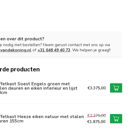
en over dit product?
lp nodig met bestellen? Neem gerust contact met ons op via
nvandekoning.nl
of
+31 648 49 40 73
. We helpen je graag!!
rde producten
ffetkast Soest Engels groen met
len deuren en eiken interieur en lijst
€3.375,00
0cm
€2.375,00
fetkast Heeze eiken natuur met stalen
uren 155cm
€1.875,00