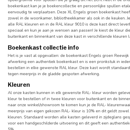
boekenkast kan je je boekencollectie en persoonlijke spullen etal
eenvoudig te verplaatsen. Deze XL Engels groen boekenkast heeft 
zowel in de woonkamer, bibliotheekkamer als ook in de keuken. J
alle RAL kleuren en in de RAL kleur 9010 is deze kast direct lev
speciaal en kun je aan je wensen aan passen! Je kiest de kleur die h
buitenkant en binnenkant van deze kast in verschillende kleuren 
Boekenkast collectie info
Het is je vast al opgevallen: de boekenkast Engels groen Reewijk 
afwerking een authentiek boekenkast en is een pronkstuk in iedere
bestellen in elke gewenste RAL kleur. Deze kast wordt standaar
tegen meerprijs in de gladde gespoten afwerking.
Kleuren
Al onze kasten kunnen in elk gewenste RAL- kleur worden gelever
kleur te bestellen of in twee kleuren voor buitenkant en de binn
naar onze winkel/showroom te komen kun je de RAL- kleurenwaaier 
meerprijs van eigen gekozen RAL- kleur is 10% en dit geldt zowel
kleuren. Standaard worden alle kasten geleverd in zijdeglans gesp
voor een handgeschilderde uitvoering en dit geeft een authentieke
5%.