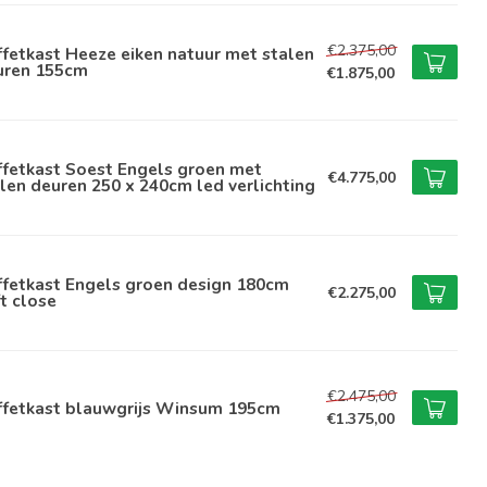
€2.375,00
fetkast Heeze eiken natuur met stalen
uren 155cm
€1.875,00
ffetkast Soest Engels groen met
€4.775,00
len deuren 250 x 240cm led verlichting
ffetkast Engels groen design 180cm
€2.275,00
t close
€2.475,00
ffetkast blauwgrijs Winsum 195cm
€1.375,00