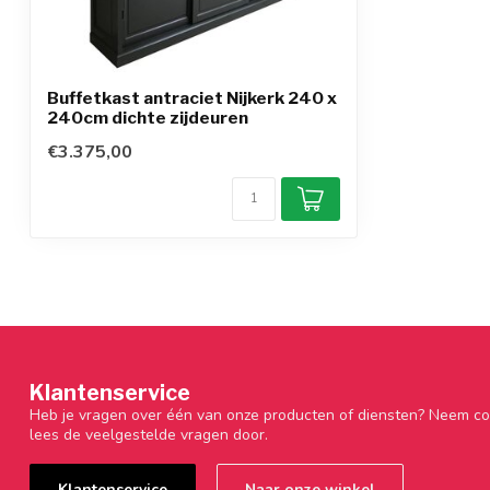
Buffetkast antraciet Nijkerk 240 x
240cm dichte zijdeuren
€3.375,00
Klantenservice
Heb je vragen over één van onze producten of diensten? Neem co
lees de veelgestelde vragen door.
Klantenservice
Naar onze winkel