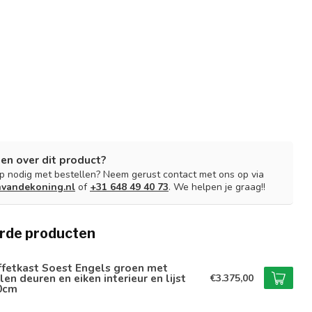
en over dit product?
lp nodig met bestellen? Neem gerust contact met ons op via
nvandekoning.nl
of
+31 648 49 40 73
. We helpen je graag!!
rde producten
ffetkast Soest Engels groen met
len deuren en eiken interieur en lijst
€3.375,00
0cm