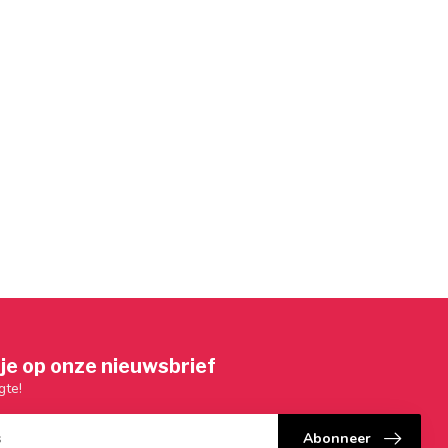
je op onze nieuwsbrief
gte!
Abonneer