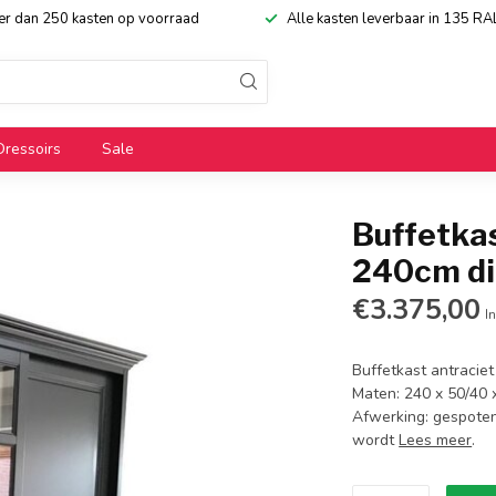
eer dan 250 kasten op voorraad
Alle kasten leverbaar in 135 RA
Dressoirs
Sale
Buffetkas
240cm di
€3.375,00
In
Buffetkast antraciet
Maten: 240 x 50/40 x
Afwerking: gespoten 
wordt
Lees meer
.