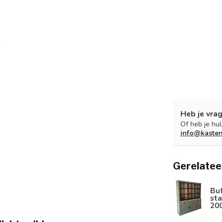
Heb je vrag
Of heb je hu
info@kaste
Gerelatee
Bu
sta
20