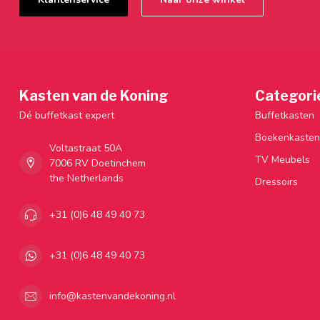
Kasten van de Koning
Categori
Dé buffetkast expert
Buffetkasten
Boekenkasten
Voltastraat 50A
TV Meubels
7006 RV Doetinchem
the Netherlands
Dressoirs
+31 (0)6 48 49 40 73
+31 (0)6 48 49 40 73
info@kastenvandekoning.nl