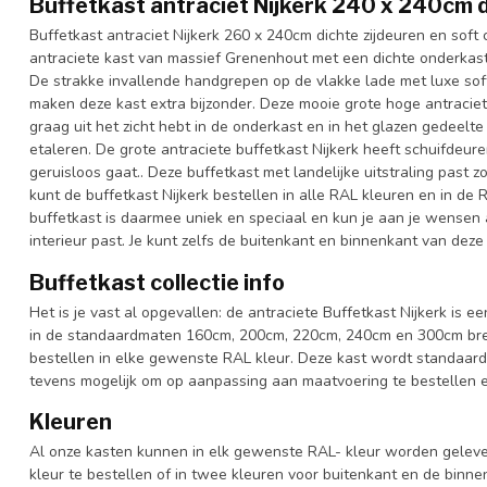
Buffetkast antraciet Nijkerk 240 x 240cm d
Buffetkast antraciet Nijkerk 260 x 240cm dichte zijdeuren en soft 
antraciete kast van massief Grenenhout met een dichte onderkast 
De strakke invallende handgrepen op de vlakke lade met luxe sof
maken deze kast extra bijzonder. Deze mooie grote hoge antraciete
graag uit het zicht hebt in de onderkast en in het glazen gedeelte
etaleren. De grote antraciete buffetkast Nijkerk heeft schuifdeu
geruisloos gaat.. Deze buffetkast met landelijke uitstraling past 
kunt de buffetkast Nijkerk bestellen in alle RAL kleuren en in de 
buffetkast is daarmee uniek en speciaal en kun je aan je wensen aa
interieur past. Je kunt zelfs de buitenkant en binnenkant van deze 
Buffetkast collectie info
Het is je vast al opgevallen: de antraciete Buffetkast Nijkerk is ee
in de standaardmaten 160cm, 200cm, 220cm, 240cm en 300cm breed
bestellen in elke gewenste RAL kleur. Deze kast wordt standaard
tevens mogelijk om op aanpassing aan maatvoering te bestellen en
Kleuren
Al onze kasten kunnen in elk gewenste RAL- kleur worden gelever
kleur te bestellen of in twee kleuren voor buitenkant en de binn