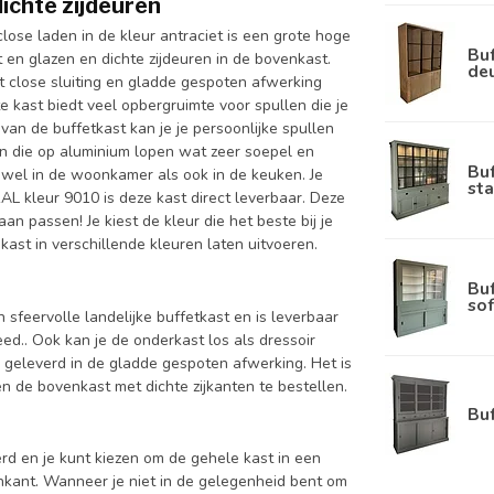
ichte zijdeuren
close laden in de kleur antraciet is een grote hoge
Buf
en glazen en dichte zijdeuren in de bovenkast.
de
t close sluiting en gladde gespoten afwerking
 kast biedt veel opbergruimte voor spullen die je
 van de buffetkast kan je je persoonlijke spullen
ren die op aluminium lopen wat zeer soepel en
Bu
zowel in de woonkamer als ook in de keuken. Je
sta
RAL kleur 9010 is deze kast direct leverbaar. Deze
n passen! Je kiest de kleur die het beste bij je
kast in verschillende kleuren laten uitvoeren.
Bu
sof
n sfeervolle landelijke buffetkast en is leverbaar
.. Ook kan je de onderkast los als dressoir
 geleverd in de gladde gespoten afwerking. Het is
 de bovenkast met dichte zijkanten te bestellen.
Bu
d en je kunt kiezen om de gehele kast in een
enkant. Wanneer je niet in de gelegenheid bent om