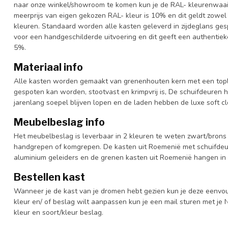
naar onze winkel/showroom te komen kun je de RAL- kleurenwaaier 
meerprijs van eigen gekozen RAL- kleur is 10% en dit geldt zowel
kleuren. Standaard worden alle kasten geleverd in zijdeglans gesp
voor een handgeschilderde uitvoering en dit geeft een authentieke
5%.
Materiaal info
Alle kasten worden gemaakt van grenenhouten kern met een topl
gespoten kan worden, stootvast en krimpvrij is, De schuifdeuren 
jarenlang soepel blijven lopen en de laden hebben de luxe soft clo
Meubelbeslag info
Het meubelbeslag is leverbaar in 2 kleuren te weten zwart/brons 
handgrepen of komgrepen. De kasten uit Roemenië met schuifdeur
aluminium geleiders en de grenen kasten uit Roemenië hangen in 
Bestellen kast
Wanneer je de kast van je dromen hebt gezien kun je deze eenvo
kleur en/ of beslag wilt aanpassen kun je een mail sturen met 
kleur en soort/kleur beslag.