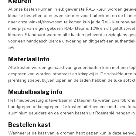
Kleuren
Al onze kasten kunnen in elk gewenste RAL- kleur worden gelever
kleur te bestellen of in twee kleuren voor buitenkant en de binn
naar onze winkel/showroom te komen kun je de RAL- kleurenwaaier 
meerprijs van eigen gekozen RAL- kleur is 10% en dit geldt zowel
kleuren. Standaard worden alle kasten geleverd in zijdeglans gesp
voor een handgeschilderde uitvoering en dit geeft een authentieke
5%.
Materiaal info
Alle kasten worden gemaakt van grenenhouten kern met een topl
gespoten kan worden, stootvast en krimpvrij is, De schuifdeuren 
jarenlang soepel blijven lopen en de laden hebben de luxe soft clo
Meubelbeslag info
Het meubelbeslag is leverbaar in 2 kleuren te weten zwart/brons 
handgrepen of komgrepen. De kasten uit Roemenië met schuifdeur
aluminium geleiders en de grenen kasten uit Roemenië hangen in 
Bestellen kast
Wanneer je de kast van je dromen hebt gezien kun je deze eenvo