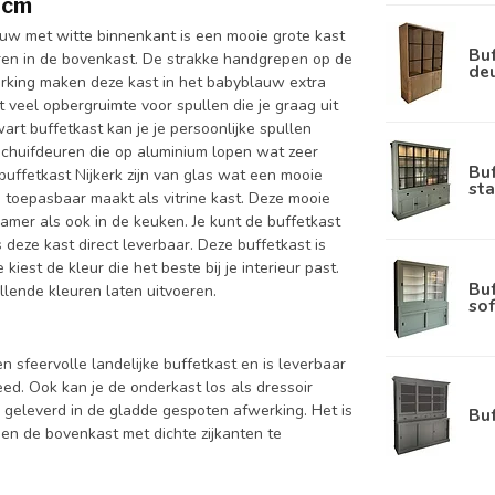
0cm
uw met witte binnenkant is een mooie grote kast
Buf
en in de bovenkast. De strakke handgrepen op de
de
erking maken deze kast in het babyblauw extra
 veel opbergruimte voor spullen die je graag uit
art buffetkast kan je je persoonlijke spullen
schuifdeuren die op aluminium lopen wat zeer
Bu
buffetkast Nijkerk zijn van glas wat een mooie
sta
d toepasbaar maakt als vitrine kast. Deze mooie
kamer als ook in de keuken. Je kunt de buffetkast
 deze kast direct leverbaar. Deze buffetkast is
est de kleur die het beste bij je interieur past.
Bu
llende kleuren laten uitvoeren.
sof
n sfeervolle landelijke buffetkast en is leverbaar
. Ook kan je de onderkast los als dressoir
 geleverd in de gladde gespoten afwerking. Het is
Bu
en de bovenkast met dichte zijkanten te