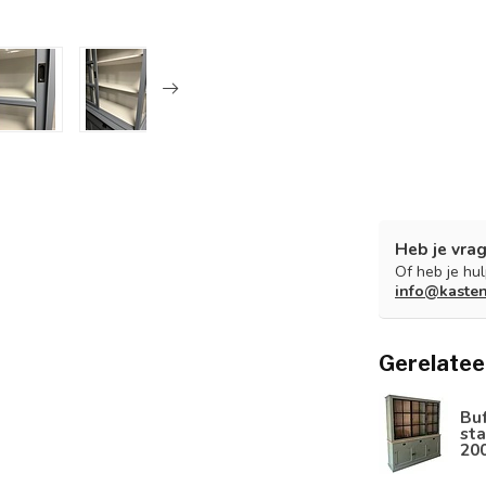
Heb je vrag
Of heb je hu
info@kaste
Gerelatee
Bu
sta
20