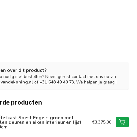
en over dit product?
lp nodig met bestellen? Neem gerust contact met ons op via
nvandekoning.nl
of
+31 648 49 40 73
. We helpen je graag!!
rde producten
ffetkast Soest Engels groen met
len deuren en eiken interieur en lijst
€3.375,00
0cm