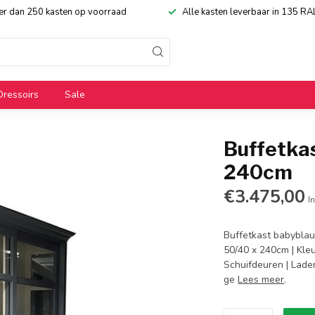
eer dan 250 kasten op voorraad
Alle kasten leverbaar in 135 RA
Dressoirs
Sale
Buffetka
240cm
€3.475,00
In
Buffetkast babyblau
50/40 x 240cm | Kle
Schuifdeuren | Laden
ge
Lees meer
.