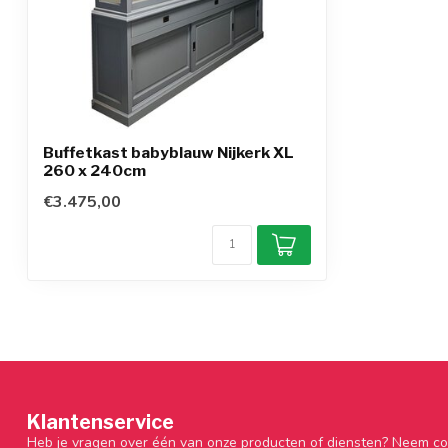
Buffetkast babyblauw Nijkerk XL
260 x 240cm
€3.475,00
Klantenservice
Heb je vragen over één van onze producten of diensten? Neem co