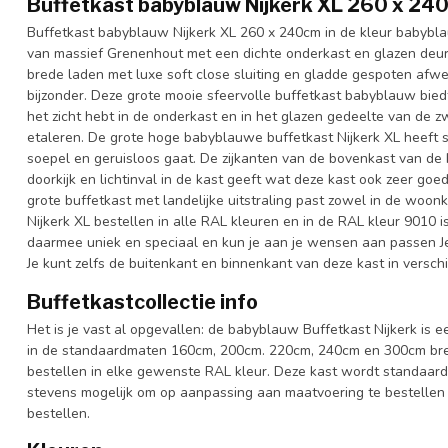
Buffetkast babyblauw Nijkerk XL 260 x 24
Buffetkast babyblauw Nijkerk XL 260 x 240cm in de kleur babybla
van massief Grenenhout met een dichte onderkast en glazen deur
brede laden met luxe soft close sluiting en gladde gespoten afw
bijzonder. Deze grote mooie sfeervolle buffetkast babyblauw biedt
het zicht hebt in de onderkast en in het glazen gedeelte van de zw
etaleren. De grote hoge babyblauwe buffetkast Nijkerk XL heeft 
soepel en geruisloos gaat. De zijkanten van de bovenkast van de 
doorkijk en lichtinval in de kast geeft wat deze kast ook zeer goe
grote buffetkast met landelijke uitstraling past zowel in de woon
Nijkerk XL bestellen in alle RAL kleuren en in de RAL kleur 9010 is
daarmee uniek en speciaal en kun je aan je wensen aan passen Je ki
Je kunt zelfs de buitenkant en binnenkant van deze kast in verschi
Buffetkastcollectie info
Het is je vast al opgevallen: de babyblauw Buffetkast Nijkerk is ee
in de standaardmaten 160cm, 200cm. 220cm, 240cm en 300cm breed
bestellen in elke gewenste RAL kleur. Deze kast wordt standaard
stevens mogelijk om op aanpassing aan maatvoering te bestellen 
bestellen.