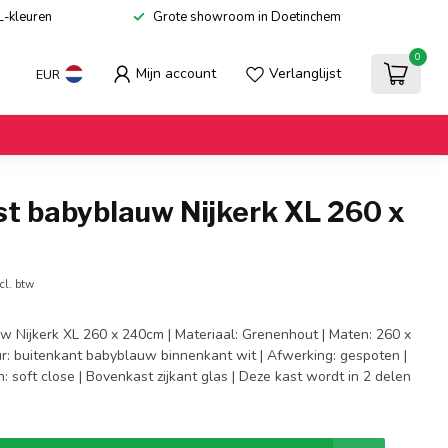
L-kleuren
Grote showroom in Doetinchem
0
Mijn account
Verlanglijst
EUR
st babyblauw Nijkerk XL 260 x
cl. btw
w Nijkerk XL 260 x 240cm | Materiaal: Grenenhout | Maten: 260 x
ur: buitenkant babyblauw binnenkant wit | Afwerking: gespoten |
: soft close | Bovenkast zijkant glas | Deze kast wordt in 2 delen