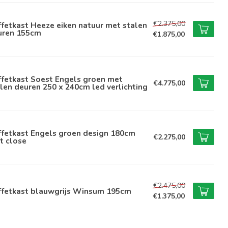
€2.375,00
fetkast Heeze eiken natuur met stalen
uren 155cm
€1.875,00
ffetkast Soest Engels groen met
€4.775,00
len deuren 250 x 240cm led verlichting
ffetkast Engels groen design 180cm
€2.275,00
t close
€2.475,00
ffetkast blauwgrijs Winsum 195cm
€1.375,00