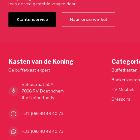
lees de veelgestelde vragen door.
Klantenservice
Naar onze winkel
Kasten van de Koning
Categori
Dé buffetkast expert
Buffetkasten
Boekenkasten
Voltastraat 50A
TV Meubels
7006 RV Doetinchem
the Netherlands
Dressoirs
+31 (0)6 48 49 40 73
+31 (0)6 48 49 40 73