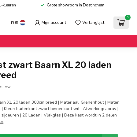
L-kleuren
Grote showroom in Doetinchem
0
Mijn account
Verlanglijst
EUR
st zwart Baarn XL 20 laden
reed
cl. btw
arn XL 20 laden 300cm breed | Materiaal: Grenenhout | Maten:
| Kleur: buitenkant zwart binnenkant wit | Afwerking: apray |
 zijdeuren | 20 Laden | Vlakglas | Deze kast wordt in 2 delen
er
.