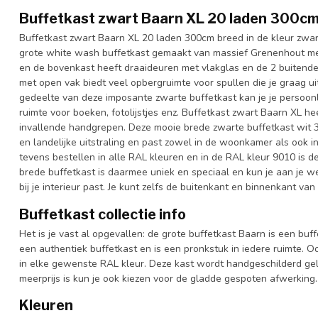
Buffetkast zwart Baarn XL 20 laden 300c
Buffetkast zwart Baarn XL 20 laden 300cm breed in de kleur zwar
grote white wash buffetkast gemaakt van massief Grenenhout me
en de bovenkast heeft draaideuren met vlakglas en de 2 buitende
met open vak biedt veel opbergruimte voor spullen die je graag uit
gedeelte van deze imposante zwarte buffetkast kan je je persoonl
ruimte voor boeken, fotolijstjes enz. Buffetkast zwart Baarn XL he
invallende handgrepen. Deze mooie brede zwarte buffetkast wit
en landelijke uitstraling en past zowel in de woonkamer als ook i
tevens bestellen in alle RAL kleuren en in de RAL kleur 9010 is de
brede buffetkast is daarmee uniek en speciaal en kun je aan je we
bij je interieur past. Je kunt zelfs de buitenkant en binnenkant va
Buffetkast collectie info
Het is je vast al opgevallen: de grote buffetkast Baarn is een buf
een authentiek buffetkast en is een pronkstuk in iedere ruimte. Oo
in elke gewenste RAL kleur. Deze kast wordt handgeschilderd gel
meerprijs is kun je ook kiezen voor de gladde gespoten afwerking.
Kleuren