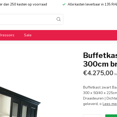
eer dan 250 kasten op voorraad
Alle kasten leverbaar in 135 RA
Dressoirs
Sale
Buffetka
300cm b
€4.275,00
In
Buffetkast zwart Ba
300 x 50/40 x 225cm 
Draaideuren | Dichte
geleverd, o
Lees me