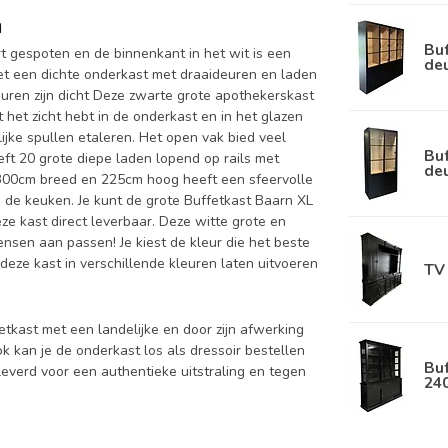
m
Buf
t gespoten en de binnenkant in het wit is een
de
t een dichte onderkast met draaideuren en laden
uren zijn dicht Deze zwarte grote apothekerskast
 het zicht hebt in de onderkast en in het glazen
ijke spullen etaleren. Het open vak bied veel
Buf
eft 20 grote diepe laden lopend op rails met
de
 300cm breed en 225cm hoog heeft een sfeervolle
n de keuken. Je kunt de grote Buffetkast Baarn XL
ze kast direct leverbaar. Deze witte grote en
nsen aan passen! Je kiest de kleur die het beste
n deze kast in verschillende kleuren laten uitvoeren
TV 
fetkast met een landelijke en door zijn afwerking
k kan je de onderkast los als dressoir bestellen
Buf
everd voor een authentieke uitstraling en tegen
24