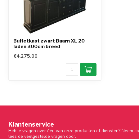
Buffetkast zwart Baarn XL 20
laden 300cm breed
€4.275,00
Klantenservice
Heb je vragen over één van onze producten of diensten? Neem co
lees de veelgestelde vragen door.