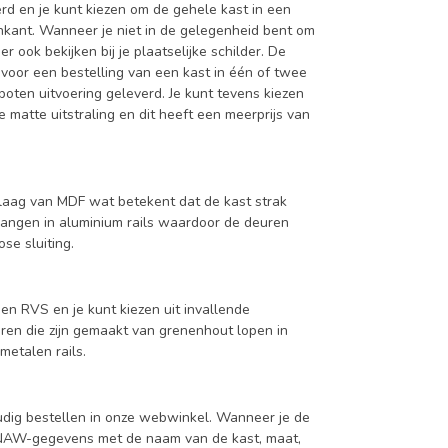
d en je kunt kiezen om de gehele kast in een
enkant. Wanneer je niet in de gelegenheid bent om
ook bekijken bij je plaatselijke schilder. De
 voor een bestelling van een kast in één of twee
oten uitvoering geleverd. Je kunt tevens kiezen
 matte uitstraling en dit heeft een meerprijs van
aag van MDF wat betekent dat de kast strak
hangen in aluminium rails waardoor de deuren
se sluiting.
en RVS en je kunt kiezen uit invallende
en die zijn gemaakt van grenenhout lopen in
metalen rails.
udig bestellen in onze webwinkel. Wanneer je de
je NAW-gegevens met de naam van de kast, maat,