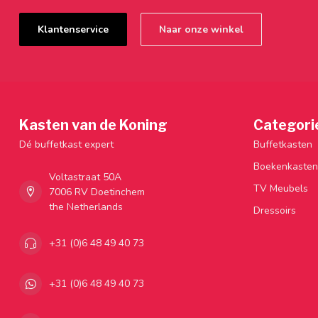
Klantenservice
Naar onze winkel
Kasten van de Koning
Categori
Dé buffetkast expert
Buffetkasten
Boekenkasten
Voltastraat 50A
TV Meubels
7006 RV Doetinchem
the Netherlands
Dressoirs
+31 (0)6 48 49 40 73
+31 (0)6 48 49 40 73