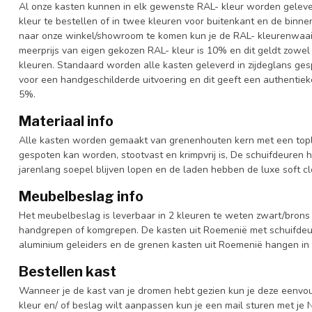
Al onze kasten kunnen in elk gewenste RAL- kleur worden gelever
kleur te bestellen of in twee kleuren voor buitenkant en de binn
naar onze winkel/showroom te komen kun je de RAL- kleurenwaaier 
meerprijs van eigen gekozen RAL- kleur is 10% en dit geldt zowel
kleuren. Standaard worden alle kasten geleverd in zijdeglans gesp
voor een handgeschilderde uitvoering en dit geeft een authentieke
5%.
Materiaal info
Alle kasten worden gemaakt van grenenhouten kern met een topl
gespoten kan worden, stootvast en krimpvrij is, De schuifdeuren 
jarenlang soepel blijven lopen en de laden hebben de luxe soft clo
Meubelbeslag info
Het meubelbeslag is leverbaar in 2 kleuren te weten zwart/brons 
handgrepen of komgrepen. De kasten uit Roemenië met schuifdeur
aluminium geleiders en de grenen kasten uit Roemenië hangen in 
Bestellen kast
Wanneer je de kast van je dromen hebt gezien kun je deze eenvo
kleur en/ of beslag wilt aanpassen kun je een mail sturen met 