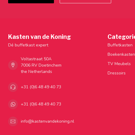
Kasten van de Koning
Categori
Dé buffetkast expert
Buffetkasten
Boekenkasten
Voltastraat 50A
TV Meubels
7006 RV Doetinchem
the Netherlands
Dressoirs
+31 (0)6 48 49 40 73
+31 (0)6 48 49 40 73
info@kastenvandekoning.nl