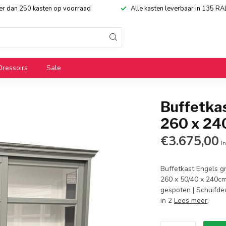
eer dan 250 kasten op voorraad
Alle kasten leverbaar in 135 RA
Dressoirs
Sale
Buffetka
260 x 2
€3.675,00
In
Buffetkast Engels g
260 x 50/40 x 240cm 
gespoten | Schuifdeu
in 2
Lees meer
.