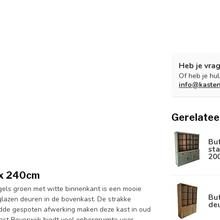
Heb je vrag
Of heb je hu
info@kaste
Gerelatee
Bu
sta
20
 x 240cm
gels groen met witte binnenkant is een mooie
Buf
lazen deuren in de bovenkast. De strakke
de
adde gespoten afwerking maken deze kast in oud
ast Beverwijk biedt veel opbergruimte voor