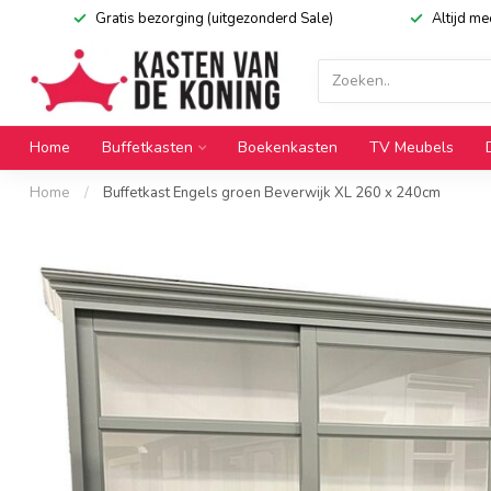
Gratis bezorging (uitgezonderd Sale)
Altijd m
Home
Buffetkasten
Boekenkasten
TV Meubels
Home
/
Buffetkast Engels groen Beverwijk XL 260 x 240cm