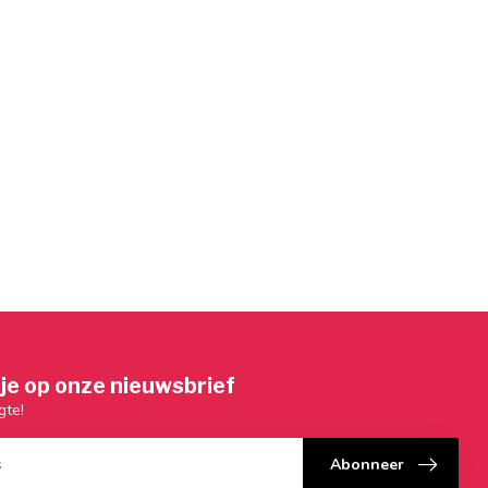
je op onze nieuwsbrief
gte!
Abonneer