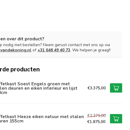
en over dit product?
lp nodig met bestellen? Neem gerust contact met ons op via
nvandekoning.nl
of
+31 648 49 40 73
. We helpen je graag!!
rde producten
ffetkast Soest Engels groen met
len deuren en eiken interieur en lijst
€3.375,00
0cm
€2.375,00
fetkast Heeze eiken natuur met stalen
uren 155cm
€1.875,00