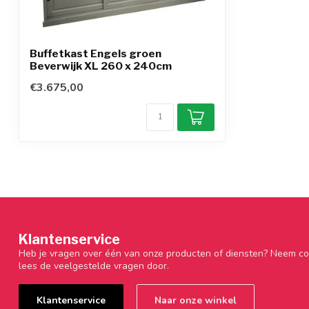
Buffetkast Engels groen
Beverwijk XL 260 x 240cm
€3.675,00
Klantenservice
Heb je vragen over één van onze producten of diensten? Neem co
lees de veelgestelde vragen door.
Klantenservice
Naar onze winkel