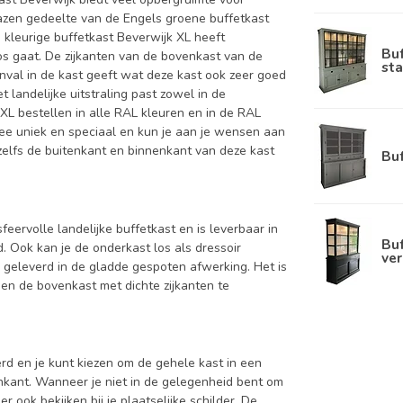
glazen gedeelte van de Engels groene buffetkast
n kleurige buffetkast Beverwijk XL heeft
Bu
os gaat. De zijkanten van de bovenkast van de
sta
inval in de kast geeft wat deze kast ook zeer goed
 landelijke uitstraling past zowel in de
XL bestellen in alle RAL kleuren en in de RAL
mee uniek en speciaal en kun je aan je wensen aan
nt zelfs de buitenkant en binnenkant van deze kast
Bu
sfeervolle landelijke buffetkast en is leverbaar in
Buf
Ook kan je de onderkast los als dressoir
ver
 geleverd in de gladde gespoten afwerking. Het is
en de bovenkast met dichte zijkanten te
d en je kunt kiezen om de gehele kast in een
enkant. Wanneer je niet in de gelegenheid bent om
ook bekijken bij je plaatselijke schilder. De