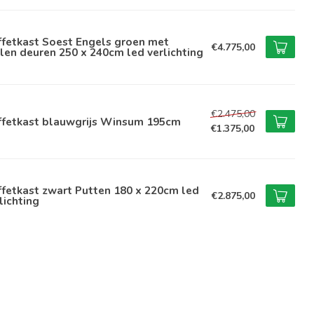
ffetkast Soest Engels groen met
€4.775,00
len deuren 250 x 240cm led verlichting
€2.475,00
ffetkast blauwgrijs Winsum 195cm
€1.375,00
fetkast zwart Putten 180 x 220cm led
€2.875,00
lichting