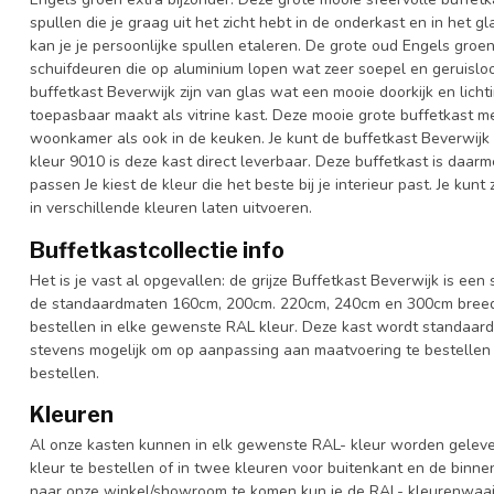
spullen die je graag uit het zicht hebt in de onderkast en in het 
kan je je persoonlijke spullen etaleren. De grote oud Engels groe
schuifdeuren die op aluminium lopen wat zeer soepel en geruislo
buffetkast Beverwijk zijn van glas wat een mooie doorkijk en licht
toepasbaar maakt als vitrine kast. Deze mooie grote buffetkast met
woonkamer als ook in de keuken. Je kunt de buffetkast Beverwijk 
kleur 9010 is deze kast direct leverbaar. Deze buffetkast is daar
passen Je kiest de kleur die het beste bij je interieur past. Je ku
in verschillende kleuren laten uitvoeren.
Buffetkastcollectie info
Het is je vast al opgevallen: de grijze Buffetkast Beverwijk is een 
de standaardmaten 160cm, 200cm. 220cm, 240cm en 300cm breed. 
bestellen in elke gewenste RAL kleur. Deze kast wordt standaard
stevens mogelijk om op aanpassing aan maatvoering te bestellen 
bestellen.
Kleuren
Al onze kasten kunnen in elk gewenste RAL- kleur worden gelever
kleur te bestellen of in twee kleuren voor buitenkant en de binn
naar onze winkel/showroom te komen kun je de RAL- kleurenwaaier 