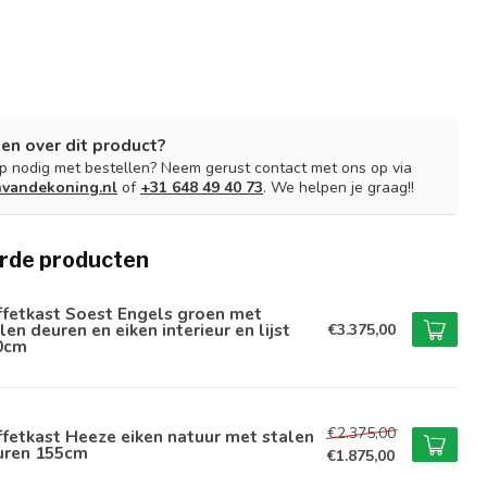
en over dit product?
lp nodig met bestellen? Neem gerust contact met ons op via
nvandekoning.nl
of
+31 648 49 40 73
. We helpen je graag!!
rde producten
ffetkast Soest Engels groen met
len deuren en eiken interieur en lijst
€3.375,00
0cm
€2.375,00
fetkast Heeze eiken natuur met stalen
uren 155cm
€1.875,00