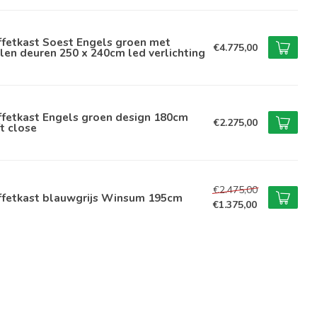
ffetkast Soest Engels groen met
€4.775,00
len deuren 250 x 240cm led verlichting
ffetkast Engels groen design 180cm
€2.275,00
t close
€2.475,00
ffetkast blauwgrijs Winsum 195cm
€1.375,00