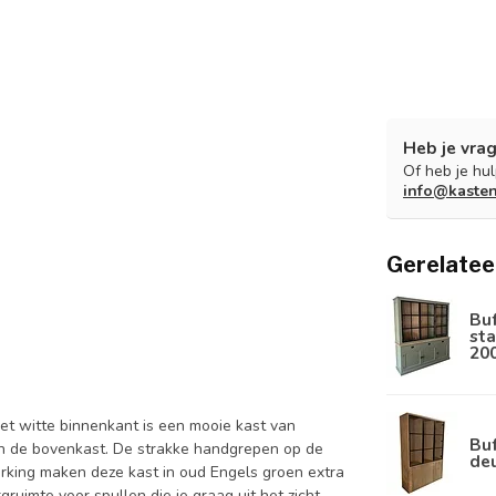
Heb je vrag
Of heb je hu
info@kaste
Gerelatee
Bu
sta
20
et witte binnenkant is een mooie kast van
Buf
in de bovenkast. De strakke handgrepen op de
de
erking maken deze kast in oud Engels groen extra
ruimte voor spullen die je graag uit het zicht