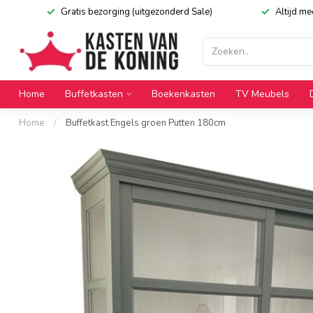
Gratis bezorging (uitgezonderd Sale)
Altijd m
Home
Buffetkasten
Boekenkasten
TV Meubels
Home
/
Buffetkast Engels groen Putten 180cm