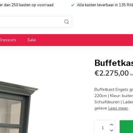
eer dan 250 kasten op voorraad
Alle kasten leverbaar in 135 RA
Dressoirs
Sale
Buffetka
€2.275,00
In
Buffetkast Engels g
220cm | Kleur: buite
Schuifdeuren | Laden
geleve
Lees meer
.