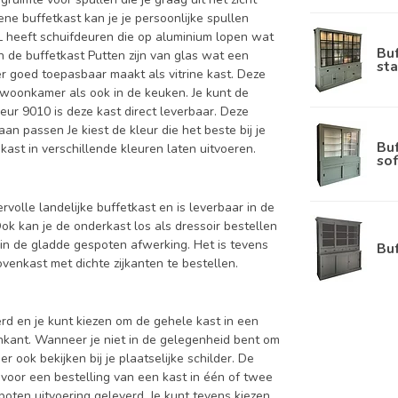
ne buffetkast kan je je persoonlijke spullen
L heeft schuifdeuren die op aluminium lopen wat
Bu
n de buffetkast Putten zijn van glas wat een
sta
er goed toepasbaar maakt als vitrine kast. Deze
e woonkamer als ook in de keuken. Je kunt de
eur 9010 is deze kast direct leverbaar. Deze
n passen Je kiest de kleur die het beste bij je
Bu
kast in verschillende kleuren laten uitvoeren.
sof
ervolle landelijke buffetkast en is leverbaar in de
kan je de onderkast los als dressoir bestellen
in de gladde gespoten afwerking. Het is tevens
Bu
enkast met dichte zijkanten te bestellen.
d en je kunt kiezen om de gehele kast in een
enkant. Wanneer je niet in de gelegenheid bent om
ook bekijken bij je plaatselijke schilder. De
 voor een bestelling van een kast in één of twee
oten uitvoering geleverd. Je kunt tevens kiezen