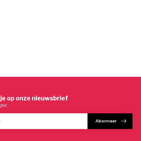
je op onze nieuwsbrief
gte!
Abonneer