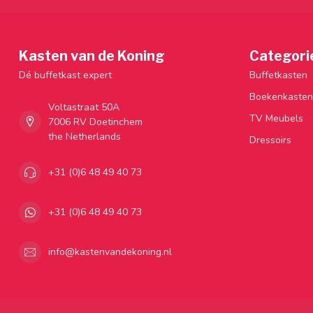
Kasten van de Koning
Categori
Dé buffetkast expert
Buffetkasten
Boekenkasten
Voltastraat 50A
TV Meubels
7006 RV Doetinchem
the Netherlands
Dressoirs
+31 (0)6 48 49 40 73
+31 (0)6 48 49 40 73
info@kastenvandekoning.nl