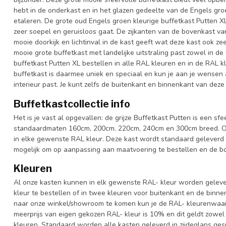
hebt in de onderkast en in het glazen gedeelte van de Engels groe
etaleren. De grote oud Engels groen kleurige buffetkast Putten X
zeer soepel en geruisloos gaat. De zijkanten van de bovenkast va
mooie doorkijk en lichtinval in de kast geeft wat deze kast ook ze
mooie grote buffetkast met landelijke uitstraling past zowel in d
buffetkast Putten XL bestellen in alle RAL kleuren en in de RAL kl
buffetkast is daarmee uniek en speciaal en kun je aan je wensen aa
interieur past. Je kunt zelfs de buitenkant en binnenkant van deze 
Buffetkastcollectie info
Het is je vast al opgevallen: de grijze Buffetkast Putten is een sfe
standaardmaten 160cm, 200cm. 220cm, 240cm en 300cm breed. Ook 
in elke gewenste RAL kleur. Deze kast wordt standaard geleverd 
mogelijk om op aanpassing aan maatvoering te bestellen en de bov
Kleuren
Al onze kasten kunnen in elk gewenste RAL- kleur worden gelever
kleur te bestellen of in twee kleuren voor buitenkant en de binn
naar onze winkel/showroom te komen kun je de RAL- kleurenwaaier 
meerprijs van eigen gekozen RAL- kleur is 10% en dit geldt zowel
kleuren. Standaard worden alle kasten geleverd in zijdeglans gesp