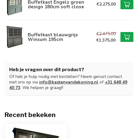
Buffetkast Engels groen
€2.275,00
design 180cm soft close
€2.475,00
Buffetkast blauwgrijs
Winsum 195cm
€1.375,00
Heb je vragen over dit product?
Of heb je hulp nodig met bestellen? Neem gerust contact
met ons op via
info@kastenvandekoning.nl
of
+31 648 49
40 73
. We helpen je graag!!
Recent bekeken