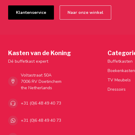
Klantenservice
Naar onze winkel
Kasten van de Koning
Categori
Dé buffetkast expert
Buffetkasten
Boekenkasten
Voltastraat 50A
TV Meubels
7006 RV Doetinchem
the Netherlands
Dressoirs
+31 (0)6 48 49 40 73
+31 (0)6 48 49 40 73