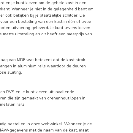
d en je kunt kiezen om de gehele kast in een
enkant. Wanneer je niet in de gelegenheid bent om
ook bekijken bij je plaatselijke schilder. De
 voor een bestelling van een kast in één of twee
oten uitvoering geleverd. Je kunt tevens kiezen
 matte uitstraling en dit heeft een meerprijs van
aag van MDF wat betekent dat de kast strak
hangen in aluminium rails waardoor de deuren
se sluiting.
en RVS en je kunt kiezen uit invallende
en die zijn gemaakt van grenenhout lopen in
metalen rails.
udig bestellen in onze webwinkel. Wanneer je de
je NAW-gegevens met de naam van de kast, maat,