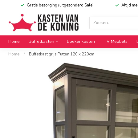
Gratis bezorging (uitgezonderd Sale)
Altijd m
Home
Buffetkasten
Boekenkasten
TV Meubels
Home
/
Buffetkast grijs Putten 120 x 220cm