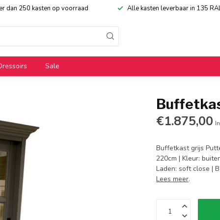
eer dan 250 kasten op voorraad
Alle kasten leverbaar in 135 RA
Dressoirs
Sale
Buffetkas
€1.875,00
In
Buffetkast grijs Put
220cm | Kleur: buite
Laden: soft close | 
Lees meer
.