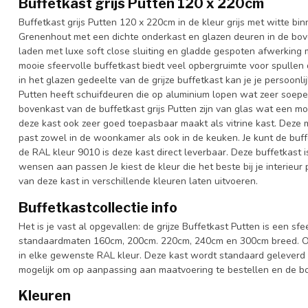
Buffetkast grijs Putten 120 x 220cm
Buffetkast grijs Putten 120 x 220cm in de kleur grijs met witte bi
Grenenhout met een dichte onderkast en glazen deuren in de bo
laden met luxe soft close sluiting en gladde gespoten afwerking m
mooie sfeervolle buffetkast biedt veel opbergruimte voor spullen d
in het glazen gedeelte van de grijze buffetkast kan je je persoonli
Putten heeft schuifdeuren die op aluminium lopen wat zeer soepel
bovenkast van de buffetkast grijs Putten zijn van glas wat een moo
deze kast ook zeer goed toepasbaar maakt als vitrine kast. Deze m
past zowel in de woonkamer als ook in de keuken. Je kunt de buffe
de RAL kleur 9010 is deze kast direct leverbaar. Deze buffetkast 
wensen aan passen Je kiest de kleur die het beste bij je interieur
van deze kast in verschillende kleuren laten uitvoeren.
Buffetkastcollectie info
Het is je vast al opgevallen: de grijze Buffetkast Putten is een sfe
standaardmaten 160cm, 200cm. 220cm, 240cm en 300cm breed. Ook 
in elke gewenste RAL kleur. Deze kast wordt standaard geleverd 
mogelijk om op aanpassing aan maatvoering te bestellen en de bov
Kleuren