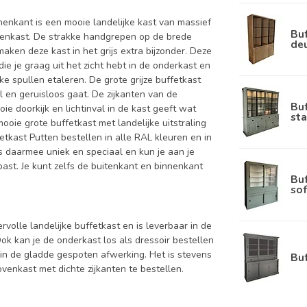
nnenkant is een mooie landelijke kast van massief
Buf
venkast. De strakke handgrepen op de brede
de
aken deze kast in het grijs extra bijzonder. Deze
ie je graag uit het zicht hebt in de onderkast en
jke spullen etaleren. De grote grijze buffetkast
 en geruisloos gaat. De zijkanten van de
Bu
ie doorkijk en lichtinval in de kast geeft wat
sta
ooie grote buffetkast met landelijke uitstraling
tkast Putten bestellen in alle RAL kleuren en in
is daarmee uniek en speciaal en kun je aan je
 past. Je kunt zelfs de buitenkant en binnenkant
Bu
sof
ervolle landelijke buffetkast en is leverbaar in de
kan je de onderkast los als dressoir bestellen
in de gladde gespoten afwerking. Het is stevens
Bu
enkast met dichte zijkanten te bestellen.