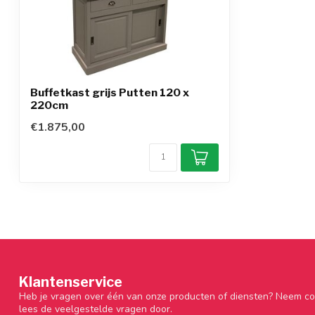
Buffetkast grijs Putten 120 x
220cm
€1.875,00
Klantenservice
Heb je vragen over één van onze producten of diensten? Neem co
lees de veelgestelde vragen door.