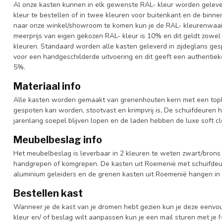
Al onze kasten kunnen in elk gewenste RAL- kleur worden gelever
kleur te bestellen of in twee kleuren voor buitenkant en de binn
naar onze winkel/showroom te komen kun je de RAL- kleurenwaaier 
meerprijs van eigen gekozen RAL- kleur is 10% en dit geldt zowel
kleuren. Standaard worden alle kasten geleverd in zijdeglans gesp
voor een handgeschilderde uitvoering en dit geeft een authentieke
5%.
Materiaal info
Alle kasten worden gemaakt van grenenhouten kern met een topl
gespoten kan worden, stootvast en krimpvrij is, De schuifdeuren 
jarenlang soepel blijven lopen en de laden hebben de luxe soft clo
Meubelbeslag info
Het meubelbeslag is leverbaar in 2 kleuren te weten zwart/brons 
handgrepen of komgrepen. De kasten uit Roemenië met schuifdeur
aluminium geleiders en de grenen kasten uit Roemenië hangen in 
Bestellen kast
Wanneer je de kast van je dromen hebt gezien kun je deze eenvo
kleur en/ of beslag wilt aanpassen kun je een mail sturen met 