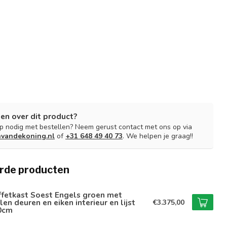
en over dit product?
lp nodig met bestellen? Neem gerust contact met ons op via
nvandekoning.nl
of
+31 648 49 40 73
. We helpen je graag!!
rde producten
ffetkast Soest Engels groen met
len deuren en eiken interieur en lijst
€3.375,00
0cm