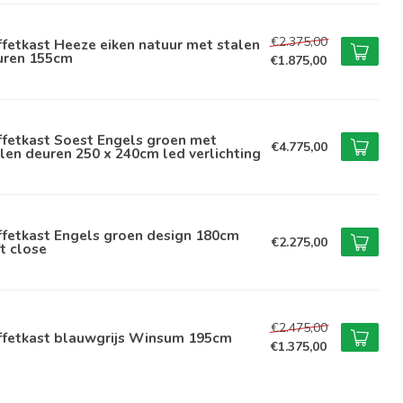
€2.375,00
fetkast Heeze eiken natuur met stalen
uren 155cm
€1.875,00
ffetkast Soest Engels groen met
€4.775,00
len deuren 250 x 240cm led verlichting
ffetkast Engels groen design 180cm
€2.275,00
t close
€2.475,00
ffetkast blauwgrijs Winsum 195cm
€1.375,00