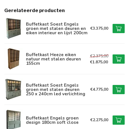
Gerelateerde producten
Buffetkast Soest Engels
groen met stalen deuren en
€3.375,00
eiken interieur en lijst 200cm
Buffetkast Heeze eiken
€2.375,00
natuur met stalen deuren
€1.875,00
155cm
Buffetkast Soest Engels
groen met stalen deuren
€4.775,00
250 x 240cm led verlichting
Buffetkast Engels groen
€2.275,00
design 180cm soft close