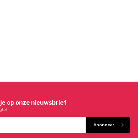
je op onze nieuwsbrief
gte!
Abonneer