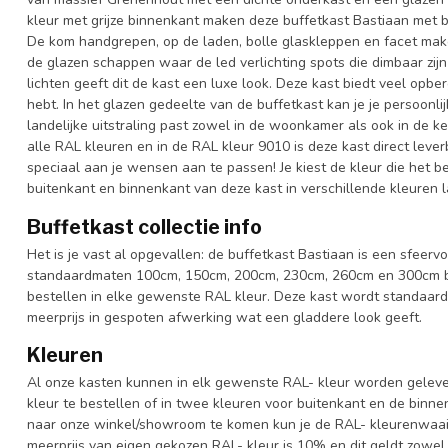
kleur met grijze binnenkant maken deze buffetkast Bastiaan met b
De kom handgrepen, op de laden, bolle glaskleppen en facet make
de glazen schappen waar de led verlichting spots die dimbaar zijn 
lichten geeft dit de kast een luxe look. Deze kast biedt veel opber
hebt. In het glazen gedeelte van de buffetkast kan je je persoonli
landelijke uitstraling past zowel in de woonkamer als ook in de ke
alle RAL kleuren en in de RAL kleur 9010 is deze kast direct leve
speciaal aan je wensen aan te passen! Je kiest de kleur die het best
buitenkant en binnenkant van deze kast in verschillende kleuren l
Buffetkast collectie info
Het is je vast al opgevallen: de buffetkast Bastiaan is een sfeervol
standaardmaten 100cm, 150cm, 200cm, 230cm, 260cm en 300cm bre
bestellen in elke gewenste RAL kleur. Deze kast wordt standaar
meerprijs in gespoten afwerking wat een gladdere look geeft.
Kleuren
Al onze kasten kunnen in elk gewenste RAL- kleur worden gelever
kleur te bestellen of in twee kleuren voor buitenkant en de binn
naar onze winkel/showroom te komen kun je de RAL- kleurenwaaier 
meerprijs van eigen gekozen RAL- kleur is 10% en dit geldt zowel