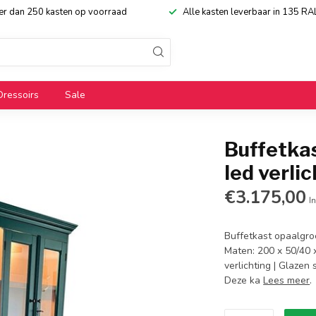
eer dan 250 kasten op voorraad
Alle kasten leverbaar in 135 RA
Dressoirs
Sale
Buffetka
led verli
€3.175,00
In
Buffetkast opaalgroe
Maten: 200 x 50/40 
verlichting | Glazen
Deze ka
Lees meer
.