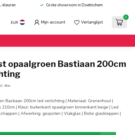
L-kleuren
Grote showroom in Doetinchem
0
Mijn account
Verlanglijst
EUR
st opaalgroen Bastiaan 200cm
chting
cl. btw
n Bastiaan 200cm led verlichting | Materiaal: Grenenhout |
x 210cm | Kleur: buitenkant opaalgroen binnenkant beige | Led
 schappen | Afwerking: gespoten | Vlakglas | Bolle glaskleppen |