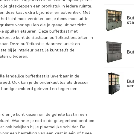
olle glaskleppen een pronkstuk in iedere ruimte.
n deze kast extra bijzonder en authentiek. Met
Bu
het licht mooi verdelen om je items mooi uit te
sta
gruimte voor spullen die je graag uit het zicht
jke spullen etaleren. Deze buffetkast met
uken. Je kunt de Bastiaan buffetkast bestellen in
rbaar. Deze buffetkast is daarmee uniek en
e bij je interieur past. Je kunt zelfs de
Bu
aten uitvoeren.
le landelijke buffetkast is leverbaar in de
Buf
ed. Ook kan je de onderkast los als dressoir
ver
d handgeschilderd geleverd en tegen een
d en je kunt kiezen om de gehele kast in een
enkant. Wanneer je niet in de gelegenheid bent om
ook bekijken bij je plaatselijke schilder. De
 voor een bestelling van een kast in één of twee