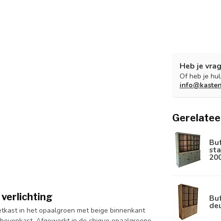
Heb je vrag
Of heb je hu
info@kaste
Gerelatee
Bu
sta
20
verlichting
Buf
de
etkast in het opaalgroen met beige binnenkant
 bovenkast. Afgewerkt in de chique opaalgroene