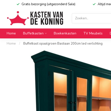
Gratis bezorging (uitgezonderd Sale)
Altijd m
Home
Buffetkasten
Boekenkasten
TV Meubels
Home
/
Buffetkast opaalgroen Bastiaan 200cm led verlichting