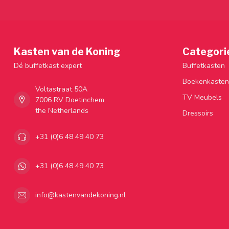
Kasten van de Koning
Categori
Dé buffetkast expert
Buffetkasten
Boekenkasten
Voltastraat 50A
TV Meubels
7006 RV Doetinchem
the Netherlands
Dressoirs
+31 (0)6 48 49 40 73
+31 (0)6 48 49 40 73
info@kastenvandekoning.nl