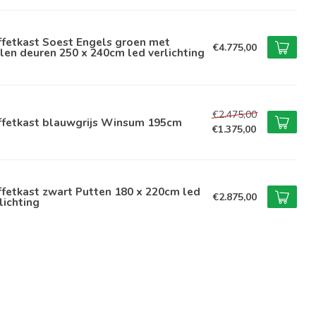
ffetkast Soest Engels groen met
€4.775,00
len deuren 250 x 240cm led verlichting
€2.475,00
ffetkast blauwgrijs Winsum 195cm
€1.375,00
fetkast zwart Putten 180 x 220cm led
€2.875,00
lichting