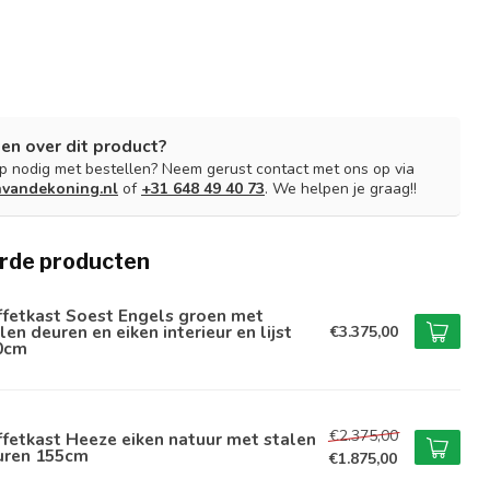
en over dit product?
lp nodig met bestellen? Neem gerust contact met ons op via
nvandekoning.nl
of
+31 648 49 40 73
. We helpen je graag!!
rde producten
ffetkast Soest Engels groen met
len deuren en eiken interieur en lijst
€3.375,00
0cm
€2.375,00
fetkast Heeze eiken natuur met stalen
uren 155cm
€1.875,00