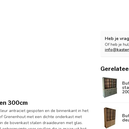
Heb je vrag
Of heb je hu
info@kaste
Gerelatee
Bu
sta
20
uren 300cm
leur antraciet gespoten en de binnenkant in het
Buf
ief Grenenhout met een dichte onderkast met
de
n de bovenkast stalen draaideuren met glas.
 opbergruimte voor spullen die je graag uit het