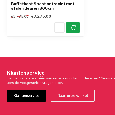
Buffetkast Soest antraciet met
stalen deuren 300cm
€3.275,00
€3.775,00
Klantenservice
Heb je vragen over één van onze producten of diensten? Neem co
lees de veelgestelde vragen door.
Klantenservice
Naar onze winkel