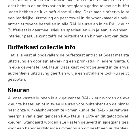
zicht hebt in de onderkast en in het glazen gedeelte van de buffet
laden hebben de luxe soft close sluiting. Deze mooie sfeervolle 
een landelijke uitstraling en past zowel in de woonkamer als ook 
antraciet tevens bestellen in alle RAL kleuren en in de RAL kleur 
Buffetkast is daarmee uniek en speciaal en kun je aan je wensen aa
interieur past. Je kunt zelfs de buitenkant en binnenkant van deze
Buffetkast collectie info
Het is je vast al opgevallen: de buffetkast antraciet Soest met st
uitstraling en door zijn afwerking een pronkstuk in iedere ruimte. 
in elke gewenste RAL kleur. Deze kast wordt geleverd in de afwe
authentieke uitstraling geeft en wil je een strakkere look kun je 
gespoten.
Kleuren
Al onze kasten kunnen in elk gewenste RAL- kleur worden gelever
kleur te bestellen of in twee kleuren voor buitenkant en de binn
naar onze winkel/showroom te komen kun je de RAL- kleurenwaaier 
meerprijs van eigen gekozen RAL- kleur is 10% en dit geldt zowel
kleuren. Standaard worden alle kasten geleverd in zijdeglans gesp
voor een handgeschilderde uitvoering en dit geeft een authentieke