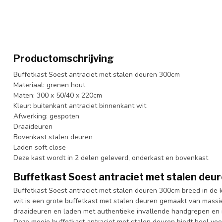
Productomschrijving
Buffetkast Soest antraciet met stalen deuren 300cm
Materiaal: grenen hout
Maten: 300 x 50/40 x 220cm
Kleur: buitenkant antraciet binnenkant wit
Afwerking: gespoten
Draaideuren
Bovenkast stalen deuren
Laden soft close
Deze kast wordt in 2 delen geleverd, onderkast en bovenkast
Buffetkast Soest antraciet met stalen de
Buffetkast Soest antraciet met stalen deuren 300cm breed in de k
wit is een grote buffetkast met stalen deuren gemaakt van mass
draaideuren en laden met authentieke invallende handgrepen en i
Deze mooie buffetkast antraciet met stalen deuren biedt heel veel