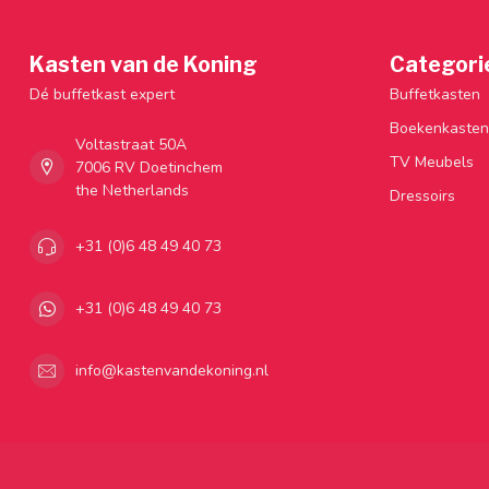
Kasten van de Koning
Categori
Dé buffetkast expert
Buffetkasten
Boekenkasten
Voltastraat 50A
TV Meubels
7006 RV Doetinchem
the Netherlands
Dressoirs
+31 (0)6 48 49 40 73
+31 (0)6 48 49 40 73
info@kastenvandekoning.nl