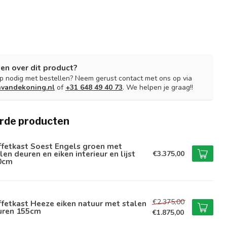
en over dit product?
lp nodig met bestellen? Neem gerust contact met ons op via
nvandekoning.nl
of
+31 648 49 40 73
. We helpen je graag!!
rde producten
ffetkast Soest Engels groen met
len deuren en eiken interieur en lijst
€3.375,00
0cm
€2.375,00
fetkast Heeze eiken natuur met stalen
uren 155cm
€1.875,00