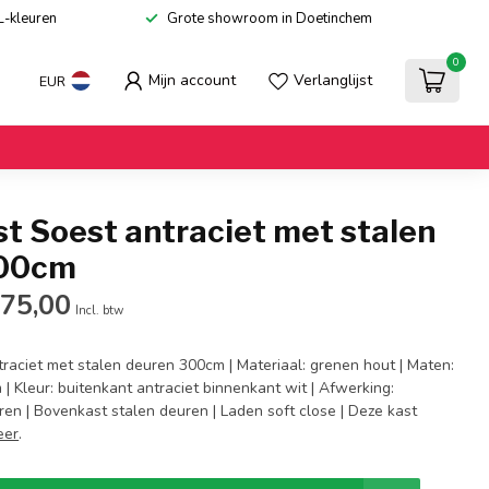
L-kleuren
Grote showroom in Doetinchem
0
Mijn account
Verlanglijst
EUR
t Soest antraciet met stalen
300cm
275,00
Incl. btw
traciet met stalen deuren 300cm | Materiaal: grenen hout | Maten:
| Kleur: buitenkant antraciet binnenkant wit | Afwerking:
en | Bovenkast stalen deuren | Laden soft close | Deze kast
eer
.