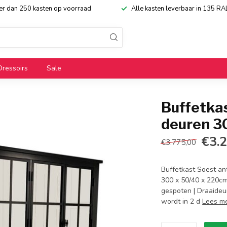
eer dan 250 kasten op voorraad
Alle kasten leverbaar in 135 RA
Dressoirs
Sale
Buffetkas
deuren 
€3.
€3.775,00
Buffetkast Soest an
300 x 50/40 x 220cm 
gespoten | Draaideur
wordt in 2 d
Lees m