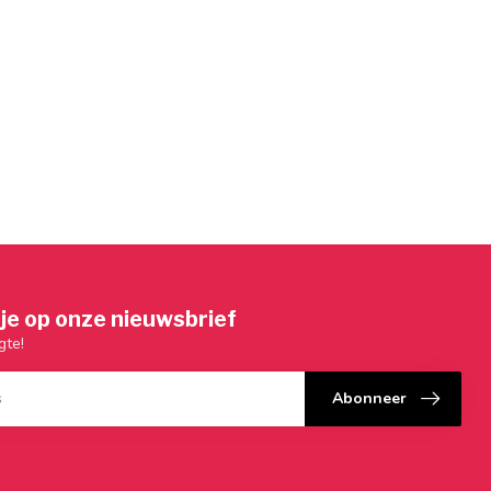
je op onze nieuwsbrief
gte!
Abonneer