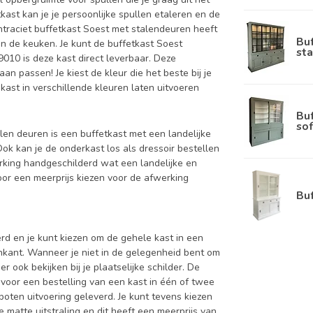
kast kan je je persoonlijke spullen etaleren en de
antraciet buffetkast Soest met stalendeuren heeft
Bu
in de keuken. Je kunt de buffetkast Soest
sta
9010 is deze kast direct leverbaar. Deze
n passen! Je kiest de kleur die het beste bij je
 kast in verschillende kleuren laten uitvoeren
Bu
sof
alen deuren is een buffetkast met een landelijke
Ook kan je de onderkast los als dressoir bestellen
rking handgeschilderd wat een landelijke en
voor een meerprijs kiezen voor de afwerking
Bu
d en je kunt kiezen om de gehele kast in een
enkant. Wanneer je niet in de gelegenheid bent om
ook bekijken bij je plaatselijke schilder. De
 voor een bestelling van een kast in één of twee
oten uitvoering geleverd. Je kunt tevens kiezen
 matte uitstraling en dit heeft een meerprijs van