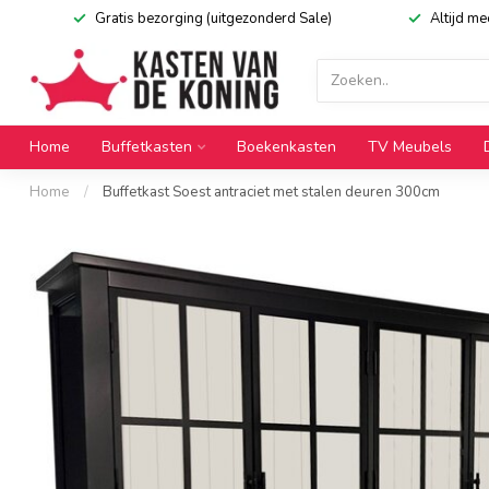
Gratis bezorging (uitgezonderd Sale)
Altijd m
Home
Buffetkasten
Boekenkasten
TV Meubels
Home
/
Buffetkast Soest antraciet met stalen deuren 300cm