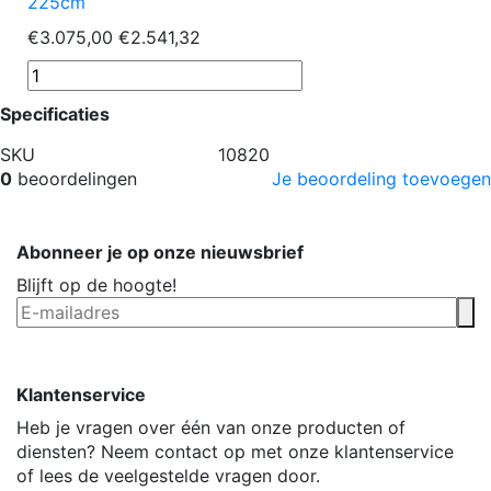
225cm
€3.075,00
€2.541,32
Specificaties
SKU
10820
0
beoordelingen
Je beoordeling toevoegen
Abonneer je op onze nieuwsbrief
Blijft op de hoogte!
Klantenservice
Heb je vragen over één van onze producten of
diensten? Neem contact op met onze klantenservice
of lees de veelgestelde vragen door.