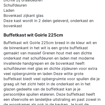
Schuifdeuren
Laden
Bovenkast zijkant glas
Deze kast wordt in 2 delen geleverd, onderkast en
bovenkast
Buffetkast wit Goirle 225cm
Buffetkast wit Goirle 225cm breed in de kleur wit en
de binnenkant in het wit is een grote buffetkast
gemaakt van massief Grenen hout met een dichte
onderkast met schuifdeuren en laden met moderne
invallende handgrepen en de bovenkast heeft
schuifdeuren met glas en dichte zijdeuren voor extra
veel opbergruimte en laden Deze witte grote
buffetkast biedt veel opbergruimte voor spullen die je
graag uit het zicht hebt in de onderkast en in het
glazen gedeelte van de buffetkast kan je je
persoonlijke spullen etaleren. Deze buffetkast heeft
een sfeervolle en landelijke uitstraling en past zowel in
de woonkamer als ook in de keuken. Je kunt de