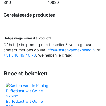
SKU
10820
Gerelateerde producten
Heb je vragen over dit product?
Of heb je hulp nodig met bestellen? Neem gerust
contact met ons op via
info@kastenvandekoning.nl
of
+31 648 49 40 73
. We helpen je graag!!
Recent bekeken
Buffetkast wit Goirle