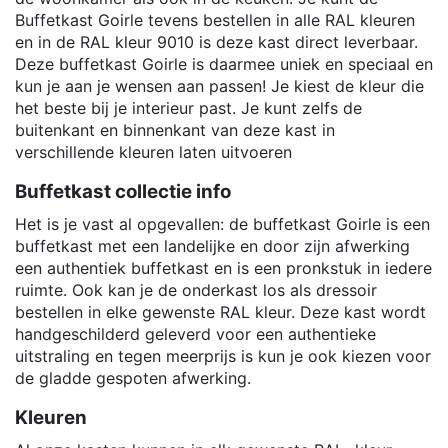
Buffetkast Goirle tevens bestellen in alle RAL kleuren
en in de RAL kleur 9010 is deze kast direct leverbaar.
Deze buffetkast Goirle is daarmee uniek en speciaal en
kun je aan je wensen aan passen! Je kiest de kleur die
het beste bij je interieur past. Je kunt zelfs de
buitenkant en binnenkant van deze kast in
verschillende kleuren laten uitvoeren
Buffetkast collectie info
Het is je vast al opgevallen: de buffetkast Goirle is een
buffetkast met een landelijke en door zijn afwerking
een authentiek buffetkast en is een pronkstuk in iedere
ruimte. Ook kan je de onderkast los als dressoir
bestellen in elke gewenste RAL kleur. Deze kast wordt
handgeschilderd geleverd voor een authentieke
uitstraling en tegen meerprijs is kun je ook kiezen voor
de gladde gespoten afwerking.
Kleuren