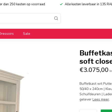
eer dan 250 kasten op voorraad
Alle kasten leverbaar in 135 RA
Dressoirs
Sale
Buffetka
soft clos
€3.075,00
In
Buffetkast wit Putte
50/40 x 240cm | Kleu
Schuifdeuren | Laden
gelever
Lees meer
.