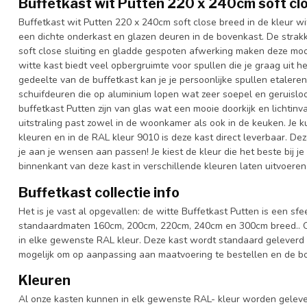
Buffetkast wit Putten 220 x 240cm soft cl
Buffetkast wit Putten 220 x 240cm soft close breed in de kleur w
een dichte onderkast en glazen deuren in de bovenkast. De strak
soft close sluiting en gladde gespoten afwerking maken deze mooi
witte kast biedt veel opbergruimte voor spullen die je graag uit he
gedeelte van de buffetkast kan je je persoonlijke spullen etalere
schuifdeuren die op aluminium lopen wat zeer soepel en geruislo
buffetkast Putten zijn van glas wat een mooie doorkijk en lichtinva
uitstraling past zowel in de woonkamer als ook in de keuken. Je k
kleuren en in de RAL kleur 9010 is deze kast direct leverbaar. De
je aan je wensen aan passen! Je kiest de kleur die het beste bij je 
binnenkant van deze kast in verschillende kleuren laten uitvoeren
Buffetkast collectie info
Het is je vast al opgevallen: de witte Buffetkast Putten is een sfee
standaardmaten 160cm, 200cm, 220cm, 240cm en 300cm breed.. Ook
in elke gewenste RAL kleur. Deze kast wordt standaard geleverd 
mogelijk om op aanpassing aan maatvoering te bestellen en de bov
Kleuren
Al onze kasten kunnen in elk gewenste RAL- kleur worden gelever