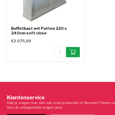
Buffetkast wit Putten 220 x
240cm soft close
€3.075,00
Klantenservice
Heb je vragen over één van onze producten of diensten? Neem co
lees de veelgestelde vragen door.