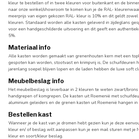
kleur te bestellen of in twee kleuren voor buitenkant en de binn
naar onze winkel/showroom te komen kun je de RAL- kleurenwaaier 
meerprijs van eigen gekozen RAL- kleur is 10% en dit geldt zowel
kleuren. Standaard worden alle kasten geleverd in zijdeglans gesp
voor een handgeschilderde uitvoering en dit geeft een authentieke
5%.
Materiaal info
Alle kasten worden gemaakt van grenenhouten kern met een topl
gespoten kan worden, stootvast en krimpvrij is, De schuifdeuren 
jarenlang soepel blijven lopen en de laden hebben de luxe soft clo
Meubelbeslag info
Het meubelbeslag is leverbaar in 2 kleuren te weten zwart/brons 
handgrepen of komgrepen. De kasten uit Roemenië met schuifdeur
aluminium geleiders en de grenen kasten uit Roemenië hangen in 
Bestellen kast
Wanneer je de kast van je dromen hebt gezien kun je deze eenvo
kleur en/ of beslag wilt aanpassen kun je een mail sturen met 
kleur en soort/kleur beslag.