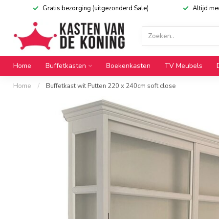
Gratis bezorging (uitgezonderd Sale)
Altijd m
Home
Buffetkasten
Boekenkasten
TV Meubels
Home
/
Buffetkast wit Putten 220 x 240cm soft close