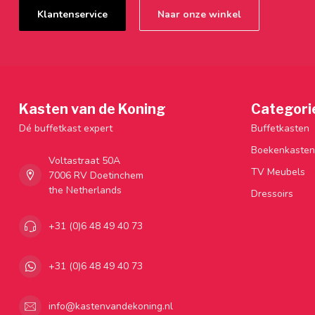
Klantenservice
Naar onze winkel
Kasten van de Koning
Categori
Dé buffetkast expert
Buffetkasten
Boekenkasten
Voltastraat 50A
TV Meubels
7006 RV Doetinchem
the Netherlands
Dressoirs
+31 (0)6 48 49 40 73
+31 (0)6 48 49 40 73
info@kastenvandekoning.nl