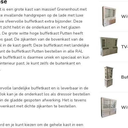
ose
it is een grote kast van massief Grenenhout met
ke invallende handgrepen op de lade met luxe
Wit
e sfeervolle buffetkast extra bijzonder. Deze
t zicht hebt in de onderkast en in het glazen
n. De grote witte hoge buffetkast Putten heeft
os gaat. De zijkanten van de bovenkast van de
l in de kast geeft. Deze buffetkast met landelijke
TV
unt de buffetkast Putten bestellen in alle RAL
ze buffetkast is daarmee uniek en speciaal en kun
interieur past. Je kunt zelfs de buitenkant en
.
Buf
rvolle landelijke buffetkast en is leverbaar in de
 kan je de onderkast los als dressoir bestellen
in de gladde gespoten afwerking. Het is tevens
enkast met dichte zijkanten te bestellen.
Wit
d en je kunt kiezen om de gehele kast in een