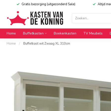
Gratis bezorging (uitgezonderd Sale)
Altijd m
Home
Buffetkasten
Boekenkasten
TV Meubels
Home
/
Buffetkast wit Zwaag XL 310cm