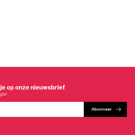
je op onze nieuwsbrief
gte!
Abonneer