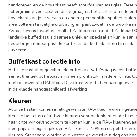
handgrepen en de bovenkast heeft schuifdeuren met glas. Deze mo
opbergruimte voor spullen die je graag uit het zicht hebt in de on
bovenkast kan je je servies en andere persoonlijke spullen etale
sfeervolle en landelijke uitstraling en past zowel in de woonkame
Zwaag tevens bestellen in alle RAL kleuren en in de RAL kleur 901
landelijke buffetkast is daarmee uniek en speciaal en kun je aan 
beste bij je interieur past. Je kunt zelfs de buitenkant en binnenk
uitvoeren
Buffetkast collectie info
Het is je vast al opgevallen: de buffetkast wit Zwaag is een buffe
een authentiek buffetkast en is een pronkstuk in iedere ruimte. Oo
in elke gewenste RAL kleur. Deze kast wordt standaard geleverd
in de gladde handgeschilderd afwerking.
Kleuren
Al onze kasten kunnen in elk gewenste RAL- kleur worden gelever
kleur te bestellen of in twee kleuren voor buitenkant en de binn
naar onze winkel/showroom te komen kun je de RAL- kleurenwaaier 
meerprijs van eigen gekozen RAL- kleur is 10% en dit geldt zowel
kleuren. Standaard worden alle kasten geleverd in zijdeglans han