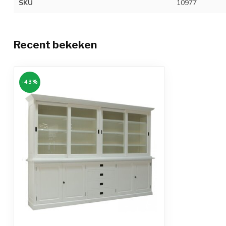
SKU
10977
Recent bekeken
-43%