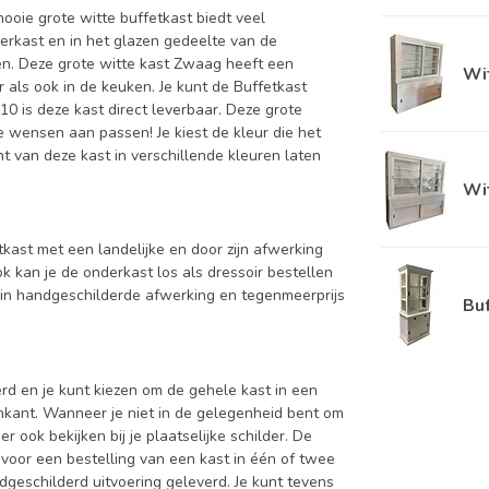
oie grote witte buffetkast biedt veel
derkast en in het glazen gedeelte van de
ren. Deze grote witte kast Zwaag heeft een
Wit
r als ook in de keuken. Je kunt de Buffetkast
0 is deze kast direct leverbaar. Deze grote
je wensen aan passen! Je kiest de kleur die het
ant van deze kast in verschillende kleuren laten
Wit
tkast met een landelijke en door zijn afwerking
k kan je de onderkast los als dressoir bestellen
 in handgeschilderde afwerking en tegenmeerprijs
Buf
d en je kunt kiezen om de gehele kast in een
enkant. Wanneer je niet in de gelegenheid bent om
ook bekijken bij je plaatselijke schilder. De
 voor een bestelling van een kast in één of twee
dgeschilderd uitvoering geleverd. Je kunt tevens