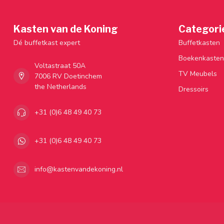
Kasten van de Koning
Categori
Dé buffetkast expert
Buffetkasten
Boekenkasten
Voltastraat 50A
TV Meubels
7006 RV Doetinchem
the Netherlands
Dressoirs
+31 (0)6 48 49 40 73
+31 (0)6 48 49 40 73
info@kastenvandekoning.nl