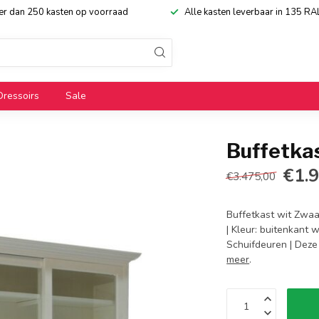
eer dan 250 kasten op voorraad
Alle kasten leverbaar in 135 RA
Dressoirs
Sale
Buffetka
€1.
€3.475,00
Buffetkast wit Zwaa
| Kleur: buitenkant 
Schuifdeuren | Deze
meer
.