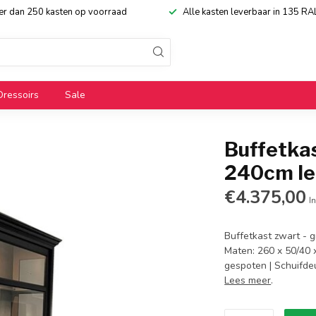
eer dan 250 kasten op voorraad
Alle kasten leverbaar in 135 RA
Dressoirs
Sale
Buffetkas
240cm led
€4.375,00
In
Buffetkast zwart - g
Maten: 260 x 50/40 x
gespoten | Schuifdeu
Lees meer
.