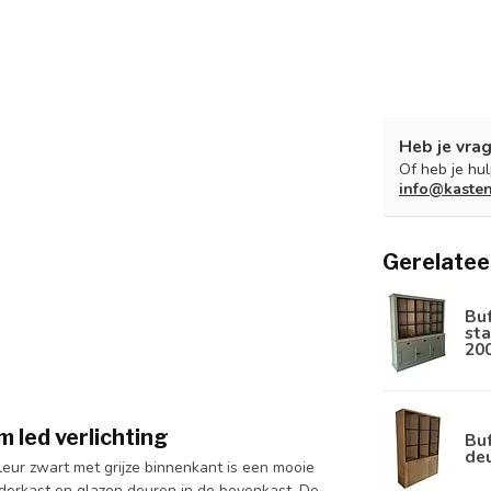
Heb je vrag
Of heb je hu
info@kaste
Gerelatee
Bu
sta
20
m led verlichting
Buf
de
kleur zwart met grijze binnenkant is een mooie
derkast en glazen deuren in de bovenkast. De