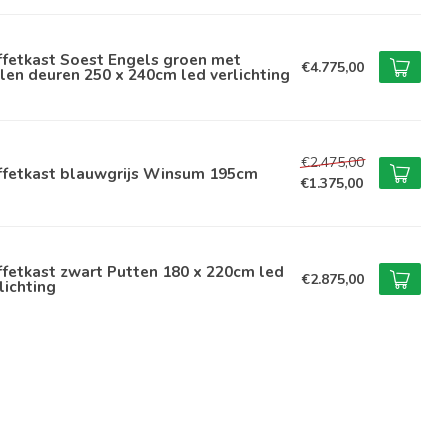
ffetkast Soest Engels groen met
€4.775,00
len deuren 250 x 240cm led verlichting
€2.475,00
ffetkast blauwgrijs Winsum 195cm
€1.375,00
fetkast zwart Putten 180 x 220cm led
€2.875,00
lichting