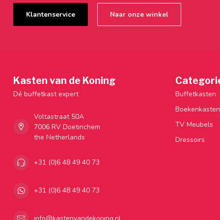
Klantenservice
Naar onze winkel
Kasten van de Koning
Categori
Dé buffetkast expert
Buffetkasten
Boekenkasten
Voltastraat 50A
TV Meubels
7006 RV Doetinchem
the Netherlands
Dressoirs
+31 (0)6 48 49 40 73
+31 (0)6 48 49 40 73
info@kastenvandekoning.nl