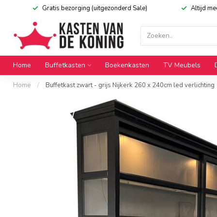
Gratis bezorging (uitgezonderd Sale)
Altijd m
Home
Buffetkasten
Boekenkasten
TV Meubels
Home
/
Buffetkast zwart - grijs Nijkerk 260 x 240cm led verlichting