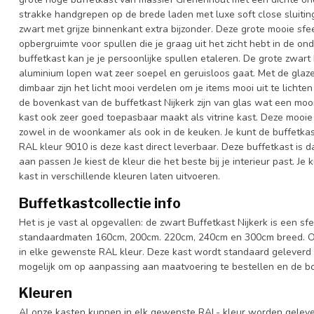
strakke handgrepen op de brede laden met luxe soft close sluit
zwart met grijze binnenkant extra bijzonder. Deze grote mooie sfee
opbergruimte voor spullen die je graag uit het zicht hebt in de on
buffetkast kan je je persoonlijke spullen etaleren. De grote zwart
aluminium lopen wat zeer soepel en geruisloos gaat. Met de glaze
dimbaar zijn het licht mooi verdelen om je items mooi uit te lichten
de bovenkast van de buffetkast Nijkerk zijn van glas wat een mooie
kast ook zeer goed toepasbaar maakt als vitrine kast. Deze mooie g
zowel in de woonkamer als ook in de keuken. Je kunt de buffetkast
RAL kleur 9010 is deze kast direct leverbaar. Deze buffetkast is
aan passen Je kiest de kleur die het beste bij je interieur past. J
kast in verschillende kleuren laten uitvoeren.
Buffetkastcollectie info
Het is je vast al opgevallen: de zwart Buffetkast Nijkerk is een sfe
standaardmaten 160cm, 200cm. 220cm, 240cm en 300cm breed. Ook 
in elke gewenste RAL kleur. Deze kast wordt standaard geleverd 
mogelijk om op aanpassing aan maatvoering te bestellen en de bov
Kleuren
Al onze kasten kunnen in elk gewenste RAL- kleur worden gelever