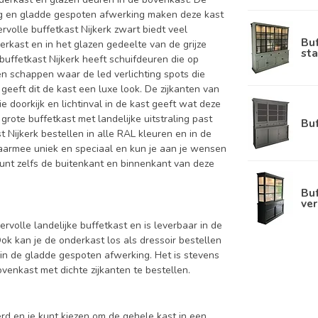
ing en gladde gespoten afwerking maken deze kast
rvolle buffetkast Nijkerk zwart biedt veel
Bu
derkast en in het glazen gedeelte van de grijze
sta
 buffetkast Nijkerk heeft schuifdeuren die op
n schappen waar de led verlichting spots die
 geeft dit de kast een luxe look. De zijkanten van
 doorkijk en lichtinval in de kast geeft wat deze
rote buffetkast met landelijke uitstraling past
Bu
 Nijkerk bestellen in alle RAL kleuren en in de
 daarmee uniek en speciaal en kun je aan je wensen
e kunt zelfs de buitenkant en binnenkant van deze
Buf
ver
ervolle landelijke buffetkast en is leverbaar in de
kan je de onderkast los als dressoir bestellen
in de gladde gespoten afwerking. Het is stevens
enkast met dichte zijkanten te bestellen.
d en je kunt kiezen om de gehele kast in een