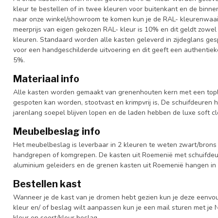
kleur te bestellen of in twee kleuren voor buitenkant en de binn
naar onze winkel/showroom te komen kun je de RAL- kleurenwaaier 
meerprijs van eigen gekozen RAL- kleur is 10% en dit geldt zowel
kleuren. Standaard worden alle kasten geleverd in zijdeglans gesp
voor een handgeschilderde uitvoering en dit geeft een authentieke
5%.
Materiaal info
Alle kasten worden gemaakt van grenenhouten kern met een topl
gespoten kan worden, stootvast en krimpvrij is, De schuifdeuren 
jarenlang soepel blijven lopen en de laden hebben de luxe soft clo
Meubelbeslag info
Het meubelbeslag is leverbaar in 2 kleuren te weten zwart/brons 
handgrepen of komgrepen. De kasten uit Roemenië met schuifdeur
aluminium geleiders en de grenen kasten uit Roemenië hangen in 
Bestellen kast
Wanneer je de kast van je dromen hebt gezien kun je deze eenvo
kleur en/ of beslag wilt aanpassen kun je een mail sturen met 
kleur en soort/kleur beslag.