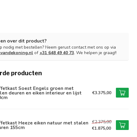
en over dit product?
lp nodig met bestellen? Neem gerust contact met ons op via
nvandekoning.nl
of
+31 648 49 40 73
. We helpen je graag!!
rde producten
ffetkast Soest Engels groen met
len deuren en eiken interieur en lijst
€3.375,00
0cm
€2.375,00
fetkast Heeze eiken natuur met stalen
uren 155cm
€1.875,00