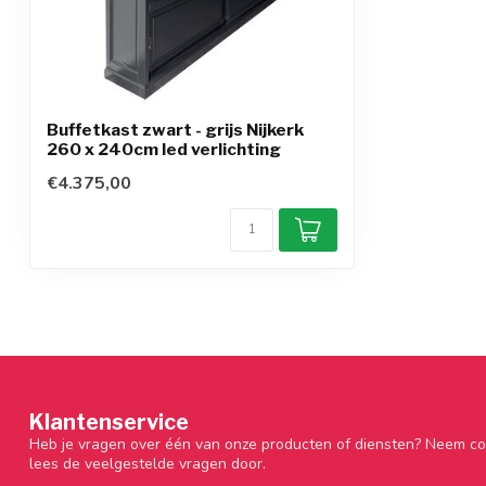
Buffetkast zwart - grijs Nijkerk
260 x 240cm led verlichting
€4.375,00
Klantenservice
Heb je vragen over één van onze producten of diensten? Neem co
lees de veelgestelde vragen door.