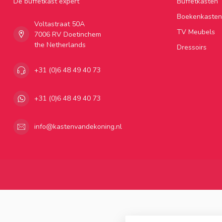
Dé buffetkast expert
Buffetkasten
Boekenkasten
Voltastraat 50A
TV Meubels
7006 RV Doetinchem
the Netherlands
Dressoirs
+31 (0)6 48 49 40 73
+31 (0)6 48 49 40 73
info@kastenvandekoning.nl