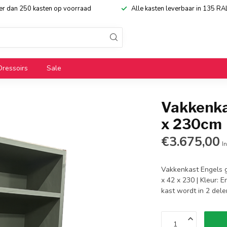
eer dan 250 kasten op voorraad
Alle kasten leverbaar in 135 RA
Dressoirs
Sale
Vakkenka
x 230cm
€3.675,00
In
Vakkenkast Engels g
x 42 x 230 | Kleur: 
kast wordt in 2 del