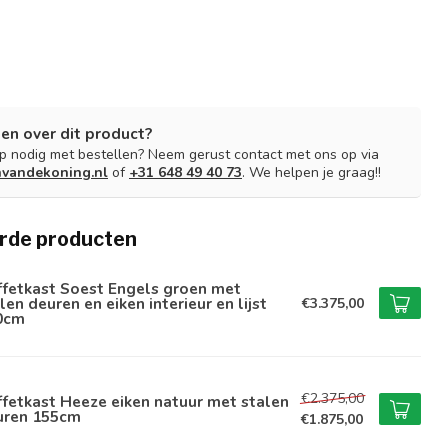
en over dit product?
lp nodig met bestellen? Neem gerust contact met ons op via
nvandekoning.nl
of
+31 648 49 40 73
. We helpen je graag!!
rde producten
ffetkast Soest Engels groen met
len deuren en eiken interieur en lijst
€3.375,00
0cm
€2.375,00
fetkast Heeze eiken natuur met stalen
uren 155cm
€1.875,00