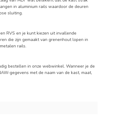
aag van MDF wat betekent dat de kast strak
hangen in aluminium rails waardoor de deuren
se sluiting.
en RVS en je kunt kiezen uit invallende
en die zijn gemaakt van grenenhout lopen in
metalen rails.
udig bestellen in onze webwinkel. Wanneer je de
je NAW-gegevens met de naam van de kast, maat,