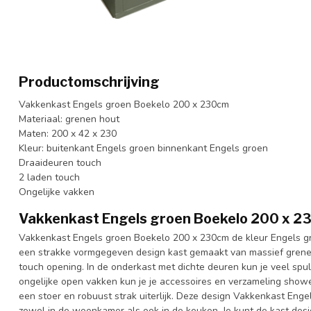
Productomschrijving
Vakkenkast Engels groen Boekelo 200 x 230cm
Materiaal: grenen hout
Maten: 200 x 42 x 230
Kleur: buitenkant Engels groen binnenkant Engels groen
Draaideuren touch
2 laden touch
Ongelijke vakken
Vakkenkast Engels groen Boekelo 200 x 2
Vakkenkast Engels groen Boekelo 200 x 230cm de kleur Engels gro
een strakke vormgegeven design kast gemaakt van massief grene
touch opening. In de onderkast met dichte deuren kun je veel spul
ongelijke open vakken kun je je accessoires en verzameling sho
een stoer en robuust strak uiterlijk. Deze design Vakkenkast Enge
zowel in de woonkamer als ook in de keuken. Je kunt de kast desi