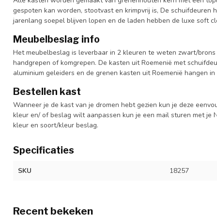
Alle kasten worden gemaakt van grenenhouten kern met een topl
gespoten kan worden, stootvast en krimpvrij is, De schuifdeuren 
jarenlang soepel blijven lopen en de laden hebben de luxe soft clo
Meubelbeslag info
Het meubelbeslag is leverbaar in 2 kleuren te weten zwart/brons 
handgrepen of komgrepen. De kasten uit Roemenië met schuifdeur
aluminium geleiders en de grenen kasten uit Roemenië hangen in 
Bestellen kast
Wanneer je de kast van je dromen hebt gezien kun je deze eenvo
kleur en/ of beslag wilt aanpassen kun je een mail sturen met 
kleur en soort/kleur beslag.
Specificaties
SKU
18257
Recent bekeken