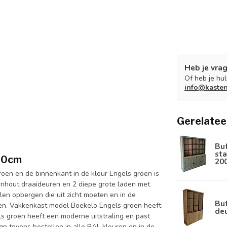
Heb je vrag
Of heb je hu
info@kaste
Gerelatee
Bu
sta
30cm
20
en en de binnenkant in de kleur Engels groen is
nhout draaideuren en 2 diepe grote laden met
len opbergen die uit zicht moeten en in de
Buf
wen. Vakkenkast model Boekelo Engels groen heeft
de
ls groen heeft een moderne uitstraling en past
gn tevens bestellen in alle RAL kleuren en in de