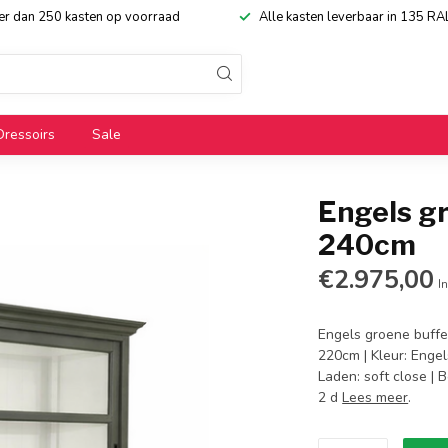
eer dan 250 kasten op voorraad
Alle kasten leverbaar in 135 RA
Dressoirs
Sale
Engels g
240cm
€2.975,00
In
Engels groene buffe
220cm | Kleur: Engel
Laden: soft close | 
2 d
Lees meer
.