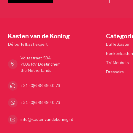
Kasten van de Koning
Categori
Dé buffetkast expert
Buffetkasten
Boekenkasten
Voltastraat 50A
TV Meubels
7006 RV Doetinchem
the Netherlands
Dressoirs
+31 (0)6 48 49 40 73
+31 (0)6 48 49 40 73
info@kastenvandekoning.nl