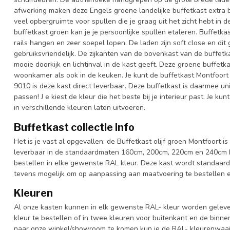
afwerking maken deze Engels groene landelijke buffetkast extra b
veel opbergruimte voor spullen die je graag uit het zicht hebt in 
buffetkast groen kan je je persoonlijke spullen etaleren. Buffetka
rails hangen en zeer soepel lopen. De laden zijn soft close en dit 
gebruiksvriendelijk. De zijkanten van de bovenkast van de buffetk
mooie doorkijk en lichtinval in de kast geeft. Deze groene buffetka
woonkamer als ook in de keuken. Je kunt de buffetkast Montfoort 
9010 is deze kast direct leverbaar. Deze buffetkast is daarmee u
passen! J e kiest de kleur die het beste bij je interieur past. Je k
in verschillende kleuren laten uitvoeren.
Buffetkast collectie info
Het is je vast al opgevallen: de Buffetkast olijf groen Montfoort is
leverbaar in de standaardmaten 160cm, 200cm, 220cm en 240cm br
bestellen in elke gewenste RAL kleur. Deze kast wordt standaard
tevens mogelijk om op aanpassing aan maatvoering te bestellen en
Kleuren
Al onze kasten kunnen in elk gewenste RAL- kleur worden gelever
kleur te bestellen of in twee kleuren voor buitenkant en de binn
naar onze winkel/showroom te komen kun je de RAL- kleurenwaaier 