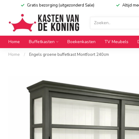
Gratis bezorging (uitgezonderd Sale)
Altijd m
Home
Buffetkasten
Boekenkasten
TV Meubels
Home
/
Engels groene buffetkast Montfoort 240cm