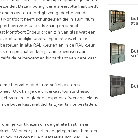
ijzonder. Deze mooie groene sfeervolle kast biedt
de onderkast en in het glazen gedeelte van de
Bu
st Montfoort heeft schuifdeuren die in aluminium
sta
geeft een zeer luxe uitstraling en is heel
ast Montfoort Engels groen zijn van glas wat een
st met landelijke uitstraling past zowel in de
bestellen in alle RAL kleuren en in de RAL kleur
Bu
niek en speciaal en kun je aan je wensen aan
sof
unt zelfs de buitenkant en binnenkant van deze kast
 een sfeervolle landelijke buffetkast en is
Bu
eed. Ook kan je de onderkast los als dressoir
 geleverd in de gladde gespoten afwerking. Het is
 de bovenkast met dichte zijkanten te bestellen.
d en je kunt kiezen om de gehele kast in een
enkant. Wanneer je niet in de gelegenheid bent om
ook bekijken bij je plaatselijke schilder. De