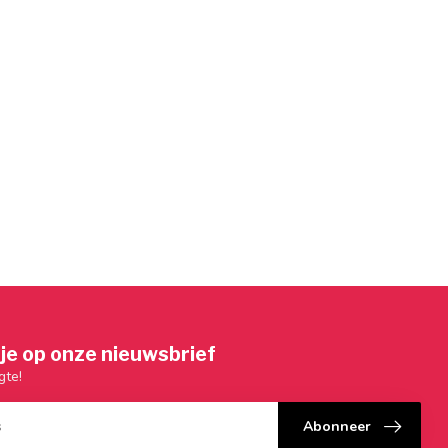
je op onze nieuwsbrief
gte!
Abonneer