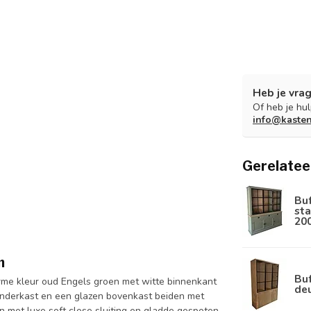
Heb je vrag
Of heb je hu
info@kaste
Gerelatee
Bu
sta
20
m
Buf
me kleur oud Engels groen met witte binnenkant
de
onderkast en een glazen bovenkast beiden met
 met luxe soft close sluiting en gladde gespoten