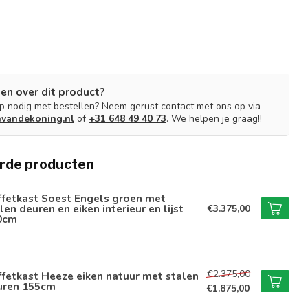
en over dit product?
lp nodig met bestellen? Neem gerust contact met ons op via
nvandekoning.nl
of
+31 648 49 40 73
. We helpen je graag!!
rde producten
ffetkast Soest Engels groen met
len deuren en eiken interieur en lijst
€3.375,00
0cm
€2.375,00
fetkast Heeze eiken natuur met stalen
uren 155cm
€1.875,00