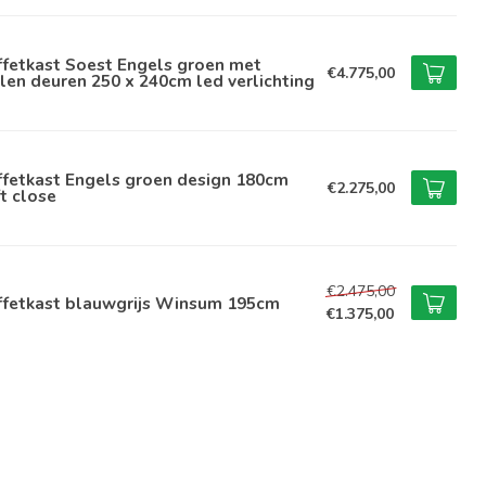
ffetkast Soest Engels groen met
€4.775,00
len deuren 250 x 240cm led verlichting
ffetkast Engels groen design 180cm
€2.275,00
t close
€2.475,00
ffetkast blauwgrijs Winsum 195cm
€1.375,00