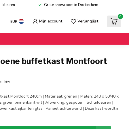
L-kleuren
Grote showroom in Doetinchem
0
Mijn account
Verlanglijst
EUR
roene buffetkast Montfoort
cl. btw
tkast Montfoort 240cm | Materiaal: grenen | Maten: 240 x 50/40 x
s groen binnenkant wit | Afwerking: gespoten | Schuifdeuren |
Bovenkast zijkanten glas | Paneel achterwand | Deze kast wordt in