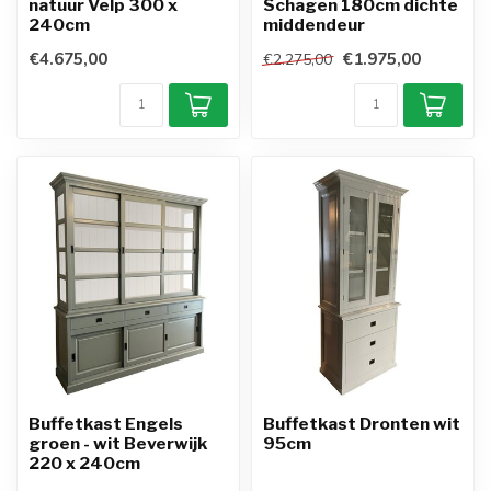
natuur Velp 300 x
Schagen 180cm dichte
240cm
middendeur
€4.675,00
€1.975,00
€2.275,00
Buffetkast Engels
Buffetkast Dronten wit
groen - wit Beverwijk
95cm
220 x 240cm