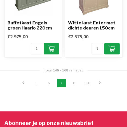
Buffetkast Engels
Witte kast Enter met
groen Haarlo 220cm
dichte deuren 150cm
€2.975,00
€2.575,00
Toon
145
-
168
van 2625
1
6
7
8
110
Abonneer je op onze nieuwsbrief