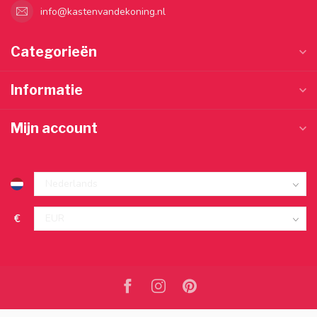
info@kastenvandekoning.nl
Categorieën
Informatie
Mijn account
€