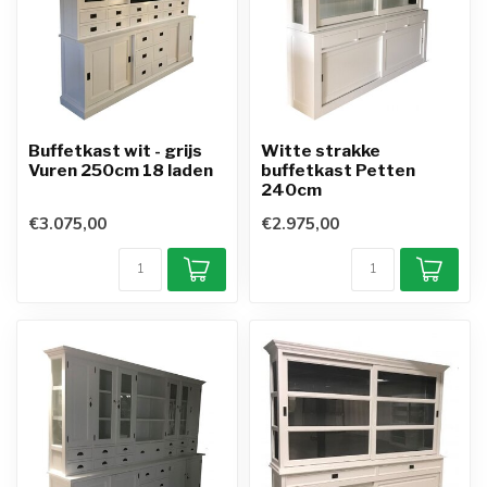
Buffetkast wit - grijs
Witte strakke
Vuren 250cm 18 laden
buffetkast Petten
240cm
€3.075,00
€2.975,00