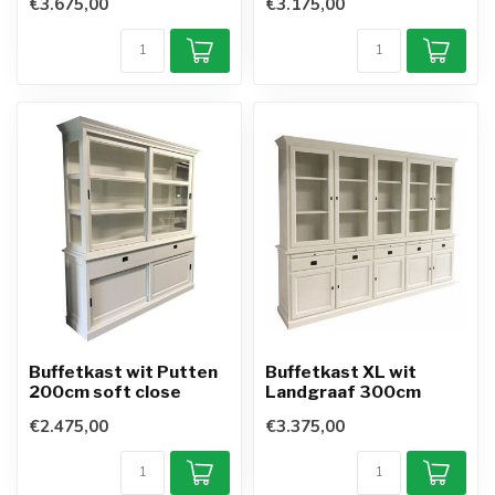
€3.675,00
€3.175,00
Buffetkast wit Putten
Buffetkast XL wit
200cm soft close
Landgraaf 300cm
€2.475,00
€3.375,00