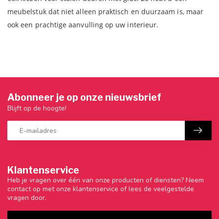
meubelstuk dat niet alleen praktisch en duurzaam is, maar
ook een prachtige aanvulling op uw interieur.
Abonneer je op onze nieuwsbrief
Blijft op de hoogte!
Klantenservice
Heb je vragen over één van onze producten of diensten? Neem
contact op met onze klantenservice of lees de veelgestelde
vragen door.