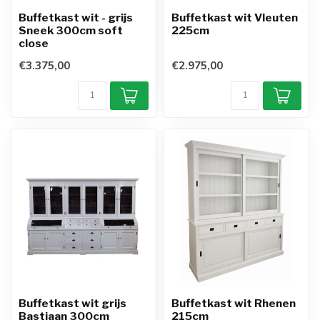
Buffetkast wit - grijs
Buffetkast wit Vleuten
Sneek 300cm soft
225cm
close
€3.375,00
€2.975,00
Buffetkast wit grijs
Buffetkast wit Rhenen
Bastiaan 300cm
215cm