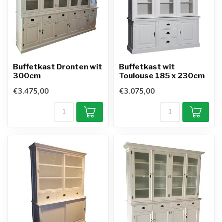
Buffetkast Dronten wit
Buffetkast wit
300cm
Toulouse 185 x 230cm
€3.475,00
€3.075,00