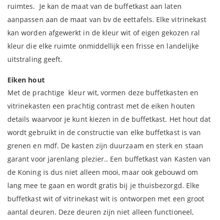
ruimtes. Je kan de maat van de buffetkast aan laten
aanpassen aan de maat van bv de eettafels. Elke vitrinekast
kan worden afgewerkt in de kleur wit of eigen gekozen ral
kleur die elke ruimte onmiddellijk een frisse en landelijke
uitstraling geeft.
Eiken hout
Met de prachtige kleur wit, vormen deze buffetkasten en
vitrinekasten een prachtig contrast met de eiken houten
details waarvoor je kunt kiezen in de buffetkast. Het hout dat
wordt gebruikt in de constructie van elke buffetkast is van
grenen en mdf. De kasten zijn duurzaam en sterk en staan
garant voor jarenlang plezier.. Een buffetkast van Kasten van
de Koning is dus niet alleen mooi, maar ook gebouwd om
lang mee te gaan en wordt gratis bij je thuisbezorgd.
Elke
buffetkast wit of vitrinekast wit is ontworpen met een groot
aantal deuren. Deze deuren zijn niet alleen functioneel,